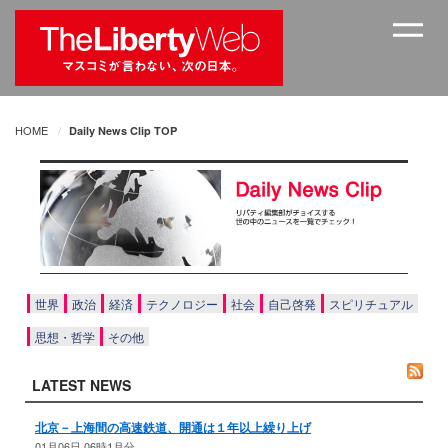
HOME
Daily News Clip TOP
世界
政治
経済
テクノロジー
社会
自己啓発
スピリチュアル
思想・哲学
その他
LATEST NEWS
北京－上海間の高速鉄道、開通は１年以上繰り上げ
01月06日 06時1月分