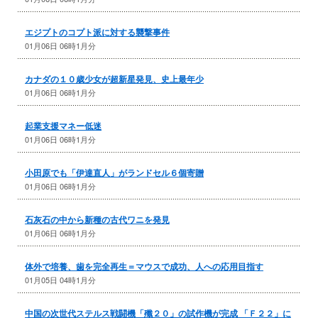
エジプトのコプト派に対する襲撃事件
01月06日 06時1月分
カナダの１０歳少女が超新星発見、史上最年少
01月06日 06時1月分
起業支援マネー低迷
01月06日 06時1月分
小田原でも「伊達直人」がランドセル６個寄贈
01月06日 06時1月分
石灰石の中から新種の古代ワニを発見
01月06日 06時1月分
体外で培養、歯を完全再生＝マウスで成功、人への応用目指す
01月05日 04時1月分
中国の次世代ステルス戦闘機「殲２０」の試作機が完成 「Ｆ２２」に