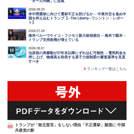
「オール沖縄」に逆風
2026.08.03
8
米中間選挙に向けて選挙不正を防げるか ─ 中東外交を進め中
国を抑え込むトランプ【─The Liberty─ワシントン・レポー
ト】
2026.07.29
9
南米ペルーでケイコ・フジモリ新大統領就任 ─ 南米で親米・
トランプ支持政権が増えている
2026.08.01
10
泊原発の再稼動が27年末以降にずれ込む可能性 ─ 電気料金を
押し上げ、物価高を助長する原子力規制委の審査基準を見直
すべき
ランキング一覧はこちら
トランプが「敗北宣言」をしない理由「不正選挙」疑惑に 中国
共産党の影