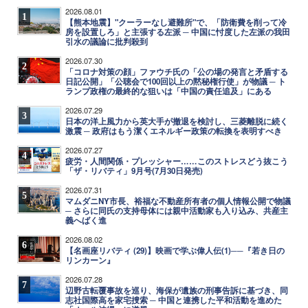
2026.08.01
1
【熊本地震】"クーラーなし避難所"で、「防衛費を削って冷
房を設置しろ」と主張する左派 ─ 中国に忖度した左派の我田
引水の議論に批判殺到
2026.07.30
2
「コロナ対策の顔」ファウチ氏の「公の場の発言と矛盾する
日記公開」「公聴会で100回以上の黙秘権行使」が物議 ─ ト
ランプ政権の最終的な狙いは「中国の責任追及」にある
2026.07.29
3
日本の洋上風力から英大手が撤退を検討し、三菱離脱に続く
激震 ─ 政府はもう潔くエネルギー政策の転換を表明すべき
2026.07.27
4
疲労・人間関係・プレッシャー……このストレスどう抜こう
「ザ・リバティ」9月号(7月30日発売)
2026.07.31
5
マムダニNY市長、裕福な不動産所有者の個人情報公開で物議
─ さらに同氏の支持母体には親中活動家も入り込み、共産主
義へばく進
2026.08.02
6
【名画座リバティ (29)】映画で学ぶ偉人伝(1)──『若き日の
リンカーン』
2026.07.28
7
辺野古転覆事故を巡り、海保が遺族の刑事告訴に基づき、同
志社国際高を家宅捜索 ─ 中国と連携した平和活動を進めた