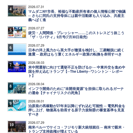
2026.07.31
4
マムダニNY市長、裕福な不動産所有者の個人情報公開で物議
─ さらに同氏の支持母体には親中活動家も入り込み、共産主
義へばく進
2026.07.27
5
疲労・人間関係・プレッシャー……このストレスどう抜こう
「ザ・リバティ」9月号(7月30日発売)
2026.07.29
6
日本の洋上風力から英大手が撤退を検討し、三菱離脱に続く
激震 ─ 政府はもう潔くエネルギー政策の転換を表明すべき
2026.08.03
7
米中間選挙に向けて選挙不正を防げるか ─ 中東外交を進め中
国を抑え込むトランプ【─The Liberty─ワシントン・レポー
ト】
2026.08.04
8
インフラ開発のために"未開発資源"を担保に取られるガーナ
の運命【チャイナリスクの死角】
2026.08.01
9
泊原発の再稼動が27年末以降にずれ込む可能性 ─ 電気料金を
押し上げ、物価高を助長する原子力規制委の審査基準を見直
すべき
2026.07.29
10
南米ペルーでケイコ・フジモリ新大統領就任 ─ 南米で親米・
トランプ支持政権が増えている