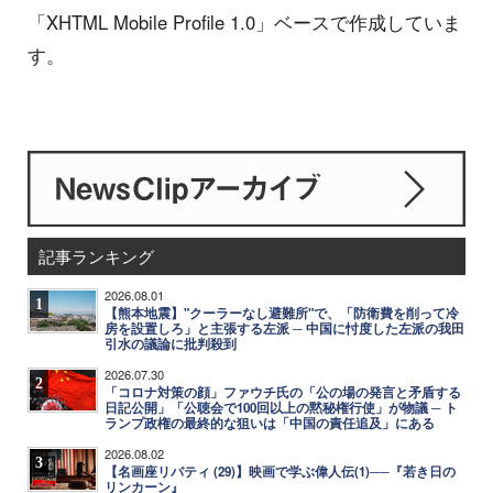
「XHTML Mobile Profile 1.0」ベースで作成していま
す。
記事ランキング
2026.08.01
1
【熊本地震】"クーラーなし避難所"で、「防衛費を削って冷
房を設置しろ」と主張する左派 ─ 中国に忖度した左派の我田
引水の議論に批判殺到
2026.07.30
2
「コロナ対策の顔」ファウチ氏の「公の場の発言と矛盾する
日記公開」「公聴会で100回以上の黙秘権行使」が物議 ─ ト
ランプ政権の最終的な狙いは「中国の責任追及」にある
2026.08.02
3
【名画座リバティ (29)】映画で学ぶ偉人伝(1)──『若き日の
リンカーン』