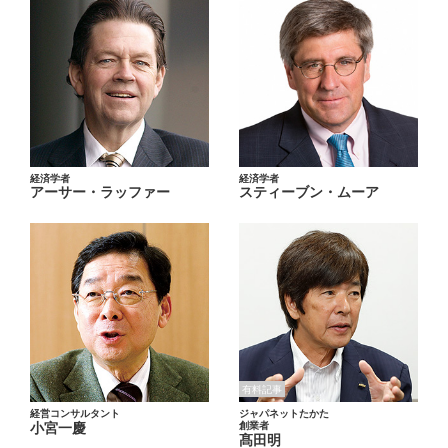
経済学者
経済学者
アーサー・ラッファー
スティーブン・ムーア
有料記事
経営コンサルタント
ジャパネットたかた
小宮一慶
創業者
髙田明