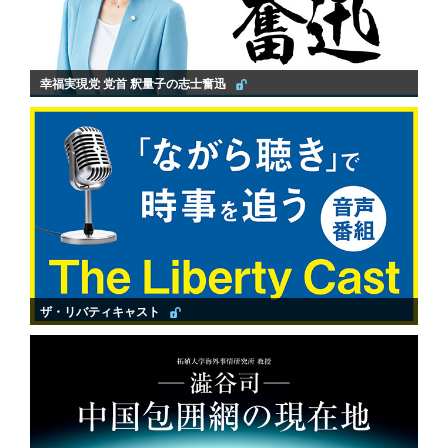
幸福実現党 党首 釈量子の志士奮迅
ザ・リバティキャスト