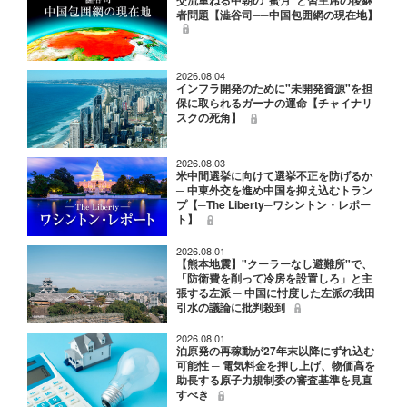
交流重ねる中朝の"蜜月"と習主席の後継
者問題【澁谷司──中国包囲網の現在地】
2026.08.04
インフラ開発のために"未開発資源"を担
保に取られるガーナの運命【チャイナリ
スクの死角】
2026.08.03
米中間選挙に向けて選挙不正を防げるか
─ 中東外交を進め中国を抑え込むトラン
プ【─The Liberty─ワシントン・レポー
ト】
2026.08.01
【熊本地震】"クーラーなし避難所"で、
「防衛費を削って冷房を設置しろ」と主
張する左派 ─ 中国に忖度した左派の我田
引水の議論に批判殺到
2026.08.01
泊原発の再稼動が27年末以降にずれ込む
可能性 ─ 電気料金を押し上げ、物価高を
助長する原子力規制委の審査基準を見直
すべき