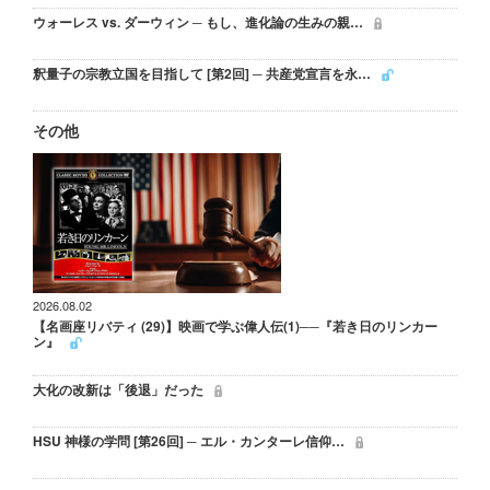
ウォーレス vs. ダーウィン ─ もし、進化論の生みの親…
釈量子の宗教立国を目指して [第2回] ─ 共産党宣言を永…
その他
2026.08.02
【名画座リバティ (29)】映画で学ぶ偉人伝(1)──『若き日のリンカー
ン』
大化の改新は「後退」だった
HSU 神様の学問 [第26回] ─ エル・カンターレ信仰…