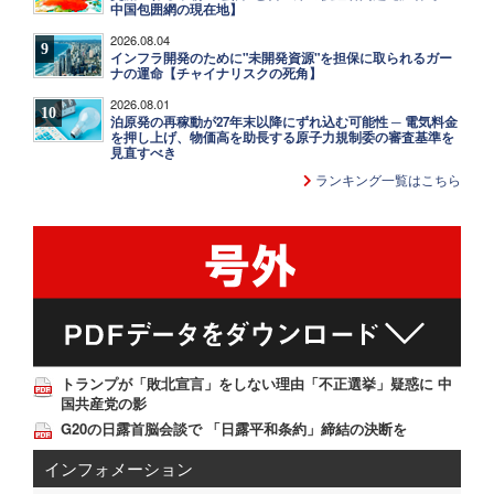
中国包囲網の現在地】
2026.08.04
9
インフラ開発のために"未開発資源"を担保に取られるガー
ナの運命【チャイナリスクの死角】
2026.08.01
10
泊原発の再稼動が27年末以降にずれ込む可能性 ─ 電気料金
を押し上げ、物価高を助長する原子力規制委の審査基準を
見直すべき
ランキング一覧はこちら
トランプが「敗北宣言」をしない理由「不正選挙」疑惑に 中
国共産党の影
G20の日露首脳会談で 「日露平和条約」締結の決断を
インフォメーション