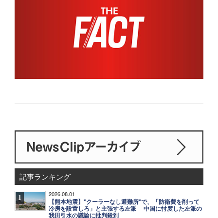
記事ランキング
2026.08.01
1
【熊本地震】"クーラーなし避難所"で、「防衛費を削って
冷房を設置しろ」と主張する左派 ─ 中国に忖度した左派の
我田引水の議論に批判殺到