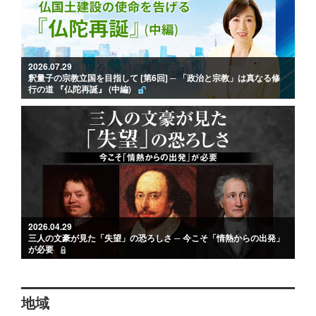
2026.07.29
釈量子の宗教立国を目指して [第6回] ─ 「政治と宗教」は真なる修
行の道 『仏陀再誕』 (中編)
2026.04.29
三人の文豪が見た「失望」の恐ろしさ ─ 今こそ「情熱からの出発」
が必要
地域