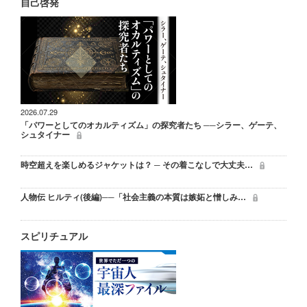
自己啓発
2026.07.29
「パワーとしてのオカルティズム」の探究者たち ──シラー、ゲーテ、
シュタイナー
時空超えを楽しめるジャケットは？ ─ その着こなしで大丈夫…
人物伝 ヒルティ(後編)──「社会主義の本質は嫉妬と憎しみ…
スピリチュアル