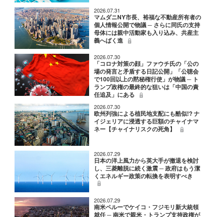
2026.07.31
マムダニNY市長、裕福な不動産所有者の
個人情報公開で物議 ─ さらに同氏の支持
母体には親中活動家も入り込み、共産主
義へばく進
2026.07.30
「コロナ対策の顔」ファウチ氏の「公の
場の発言と矛盾する日記公開」「公聴会
で100回以上の黙秘権行使」が物議 ─ ト
ランプ政権の最終的な狙いは「中国の責
任追及」にある
2026.07.30
欧州列強による植民地支配にも酷似!? ナ
イジェリアに浸透する巨額のチャイナマ
ネー【チャイナリスクの死角】
2026.07.29
日本の洋上風力から英大手が撤退を検討
し、三菱離脱に続く激震 ─ 政府はもう潔
くエネルギー政策の転換を表明すべき
2026.07.29
南米ペルーでケイコ・フジモリ新大統領
就任 ─ 南米で親米・トランプ支持政権が