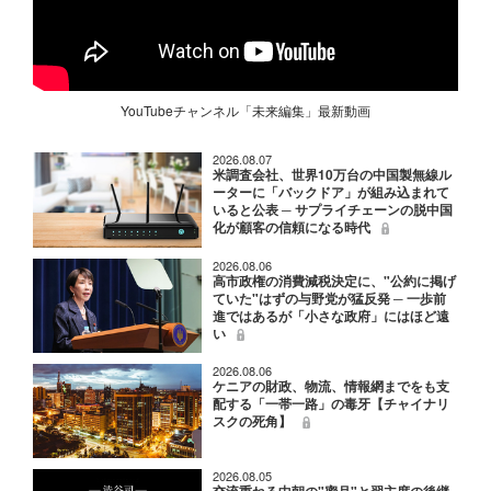
YouTubeチャンネル「未来編集」最新動画
2026.08.07
米調査会社、世界10万台の中国製無線ル
ーターに「バックドア」が組み込まれて
いると公表 ─ サプライチェーンの脱中国
化が顧客の信頼になる時代
2026.08.06
高市政権の消費減税決定に、"公約に掲げ
ていた"はずの与野党が猛反発 ─ 一歩前
進ではあるが「小さな政府」にはほど遠
い
2026.08.06
ケニアの財政、物流、情報網までをも支
配する「一帯一路」の毒牙【チャイナリ
スクの死角】
2026.08.05