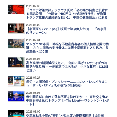
2026.07.30
2
「コロナ対策の顔」ファウチ氏の「公の場の発言と矛盾す
る日記公開」「公聴会で100回以上の黙秘権行使」が物議 ─
トランプ政権の最終的な狙いは「中国の責任追及」にある
2026.08.02
3
【名画座リバティ (29)】映画で学ぶ偉人伝(1)──『若き日
のリンカーン』
2026.07.31
4
マムダニNY市長、裕福な不動産所有者の個人情報公開で物
議 ─ さらに同氏の支持母体には親中活動家も入り込み、共
産主義へばく進
2026.08.06
5
高市政権の消費減税決定に、"公約に掲げていた"はずの与
野党が猛反発 ─ 一歩前進ではあるが「小さな政府」にはほ
ど遠い
2026.07.27
6
疲労・人間関係・プレッシャー……このストレスどう抜こ
う「ザ・リバティ」9月号(7月30日発売)
2026.08.03
7
米中間選挙に向けて選挙不正を防げるか ─ 中東外交を進め
中国を抑え込むトランプ【─The Liberty─ワシントン・レポ
ート】
2026.08.05
8
交流重ねる中朝の"蜜月"と習主席の後継者問題【澁谷司──