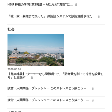
HSU 神様の学問 [第25回] ─ AIはなぜ"真理"に…
「職・家・親権まで失った」 顔認証システムで誤認逮捕された…
社会
2026.08.01
【熊本地震】"クーラーなし避難所"で、「防衛費を削って冷房を設置し
ろ」と主張す…
疲労・人間関係・プレッシャー このストレスどう抜こう ─…
疲労・人間関係・プレッシャー このストレスどう抜こう ─…