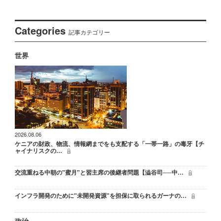
Categories
記事カテゴリー
世界
2026.08.06
ケニアの財政、物流、情報網までをも支配する「一帯一路」の毒牙【チ
ャイナリスクの…
交流重ねる中朝の"蜜月"と習主席の後継者問題【澁谷司──中…
インフラ開発のために"未開発資源"を担保に取られるガーナの…
政治