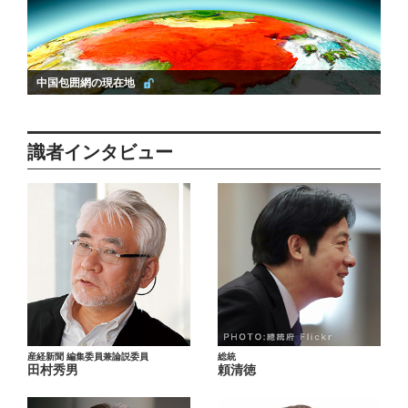
中国包囲網の現在地
識者インタビュー
産経新聞 編集委員兼論説委員
総統
田村秀男
頼清徳