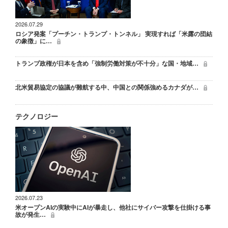
2026.07.29
ロシア発案「プーチン・トランプ・トンネル」 実現すれば「米露の団結
の象徴」に…
トランプ政権が日本を含め「強制労働対策が不十分」な国・地域…
北米貿易協定の協議が難航する中、中国との関係強めるカナダが…
テクノロジー
2026.07.23
米オープンAIの実験中にAIが暴走し、他社にサイバー攻撃を仕掛ける事
故が発生…