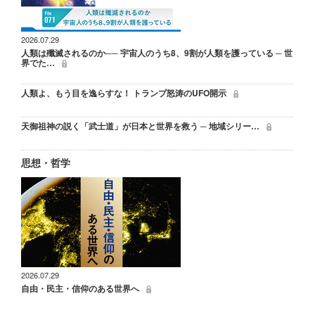
2026.07.29
人類は殲滅されるのか── 宇宙人のうち8、9割が人類を護っている ─ 世
界でた…
人類よ、もう目を逸らすな！ トランプ怒涛のUFO開示
天御祖神の説く「武士道」が日本と世界を救う ─ 地域シリー…
思想・哲学
2026.07.29
自由・民主・信仰のある世界へ