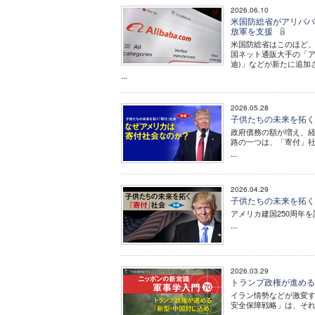
2026.06.10
米国防総省がアリババ
放軍を支援
米国防総省はこのほど、
国ネット通販大手の「ア
迪)」などが新たに追加
...
2026.05.28
子供たちの未来を拓く
政府債務の額が増え、
路の一つは、「寄付」
...
2026.04.29
子供たちの未来を拓く
アメリカ建国250周年
...
2026.03.29
トランプ政権が進める「
イラン情勢などが激変す
安全保障戦略」は、そ