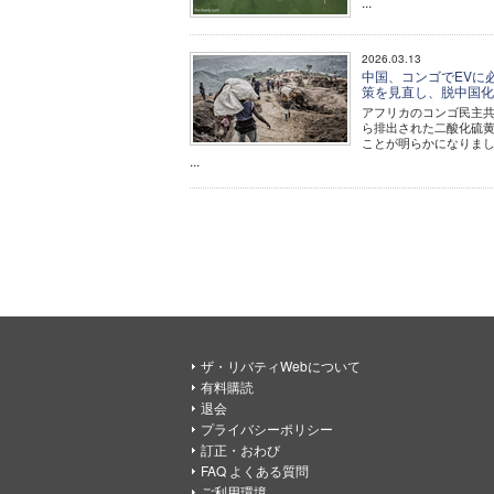
...
2026.03.13
中国、コンゴでEVに
策を見直し、脱中国
アフリカのコンゴ民主共
ら排出された二酸化硫
ことが明らかになりま
...
ザ・リバティWebについて
有料購読
退会
プライバシーポリシー
訂正・おわび
FAQ よくある質問
ご利用環境