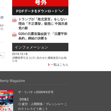
素政
トランプが「敗北宣言」をしない
理由「不正選挙」疑惑に 中国共産
設か
党の影
いた
G20の日露首脳会談で 「日露平和
条約」締結の決断を
インフォメーション
2019.10.18
へ
消費税率引き上げに合わせた価格改定のお知
らせ
一覧はこちら
iberty Magazine
ザ・リバティ2026年9月号
【特集】
◎ 疲労・人間関係・プレッシャー こ
のストレスどう抜こう