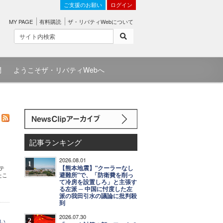
ご支援のお願い
ログイン
MY PAGE
有料購読
ザ・リバティWebについて
問
ようこそザ・リバティWebへ
記事ランキング
2026.08.01
1
【熊本地震】"クーラーなし
テ
避難所"で、「防衛費を削っ
たこ
て冷房を設置しろ」と主張す
る左派 ─ 中国に忖度した左
派の我田引水の議論に批判殺
到
2026.07.30
2
い