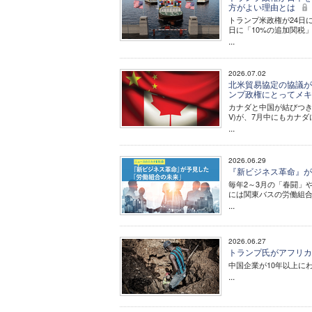
方がよい理由とは
トランプ米政権が24日
日に「10%の追加関税
...
2026.07.02
北米貿易協定の協議が
ンプ政権にとってメ
カナダと中国が結びつき
V)が、7月中にもカナ
...
2026.06.29
『新ビジネス革命』が
毎年2～3月の「春闘」
には関東バスの労働組
...
2026.06.27
トランプ氏がアフリカ
中国企業が10年以上に
...