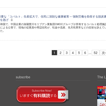
必要な「コバルト」生産拡大で、住民に深刻な健康被害 ─ 強制労働を助長する脱炭
化を急げ
和国で、中国企業の洛陽欒川モリブデン業集団CMOCグループが所有するコバルト処理施
黄による公害で、現地の従業員や周辺住民が、吐血や流産、先天性異常などの症状を訴えて
した。
1
2
3
4
5
6
...
52
次
subscribe
The L