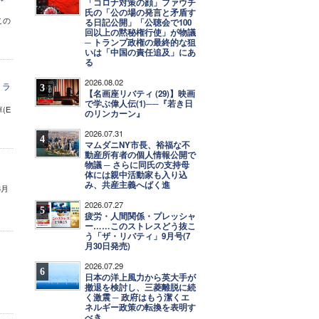
「コロナ対策の顔」ファウチ
氏の「公の場の発言と矛盾す
この
る日記公開」「公聴会で100
回以上の黙秘権行使」が物議
─ トランプ政権の最終的な狙
いは「中国の責任追及」にあ
る
2026.08.02
トラ
3
【名画座リバティ (29)】映画
で学ぶ偉人伝(1)──『若き日
(E
のリンカーン』
2026.07.31
4
マムダニNY市長、裕福な不
動産所有者の個人情報公開で
物議 ─ さらに同氏の支持母
体には親中活動家も入り込
み、共産主義へばく進
3月
2026.07.27
5
疲労・人間関係・プレッシャ
ー……このストレスどう抜こ
う「ザ・リバティ」9月号(7
月30日発売)
2026.07.29
6
日本の洋上風力から英大手が
撤退を検討し、三菱離脱に続
く激震 ─ 政府はもう潔くエ
ネルギー政策の転換を表明す
べき