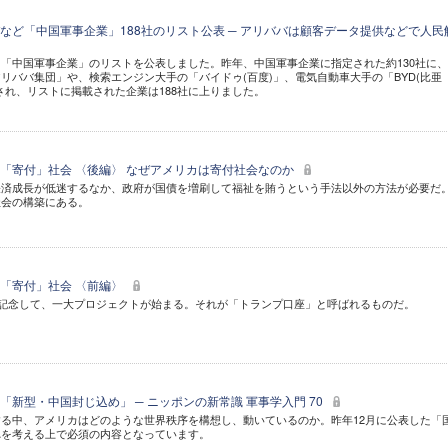
など「中国軍事企業」188社のリスト公表 ─ アリババは顧客データ提供などで人民
「中国軍事企業」のリストを公表しました。昨年、中国軍事企業に指定された約130社に
リババ集団」や、検索エンジン大手の「バイドゥ(百度)」、電気自動車大手の「BYD(比亜
され、リストに掲載された企業は188社に上りました。
「寄付」社会 〈後編〉 なぜアメリカは寄付社会なのか
経済成長が低迷するなか、政府が国債を増刷して福祉を賄うという手法以外の方法が必要だ
社会の構築にある。
「寄付」社会 〈前編〉
を記念して、一大プロジェクトが始まる。それが「トランプ口座」と呼ばれるものだ。
新型・中国封じ込め」 ─ ニッポンの新常識 軍事学入門 70
る中、アメリカはどのような世界秩序を構想し、動いているのか。昨年12月に公表した「
れを考える上で必須の内容となっています。