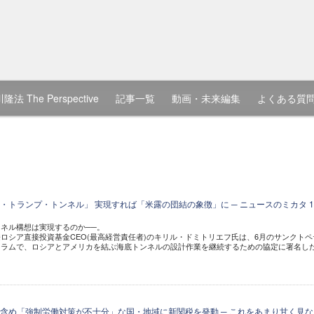
隆法 The Perspective
記事一覧
動画・未来編集
よくある質
・トランプ・トンネル」 実現すれば「米露の団結の象徴」に ─ ニュースのミカタ 1
ネル構想は実現するのか──。
ロシア直接投資基金CEO(最高経営責任者)のキリル・ドミトリエフ氏は、6月のサンクトペ
ーラムで、ロシアとアメリカを結ぶ海底トンネルの設計作業を継続するための協定に署名し
含め「強制労働対策が不十分」な国・地域に新関税を発動 ─ これをあまり甘く見な