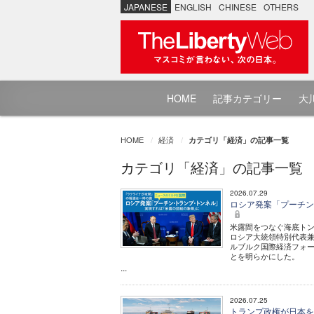
JAPANESE
ENGLISH
CHINESE
OTHERS
HOME
記事カテゴリー
大川
HOME
経済
カテゴリ「経済」の記事一覧
カテゴリ「経済」の記事一覧
2026.07.29
ロシア発案「プーチン
米露間をつなぐ海底トン
ロシア大統領特別代表兼
ルブルク国際経済フォ
とを明らかにした。
...
2026.07.25
トランプ政権が日本を