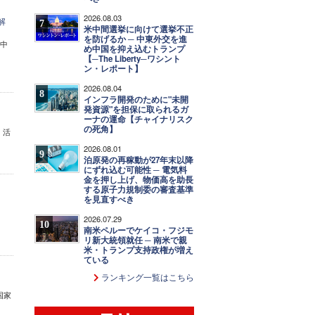
2026.08.03
解
7
米中間選挙に向けて選挙不正
を防げるか ─ 中東外交を進
、中
め中国を抑え込むトランプ
【─The Liberty─ワシント
ン・レポート】
2026.08.04
8
インフラ開発のために"未開
発資源"を担保に取られるガ
ーナの運命【チャイナリスク
の死角】
。活
2026.08.01
9
泊原発の再稼動が27年末以降
にずれ込む可能性 ─ 電気料
金を押し上げ、物価高を助長
する原子力規制委の審査基準
を見直すべき
2026.07.29
10
南米ペルーでケイコ・フジモ
リ新大統領就任 ─ 南米で親
米・トランプ支持政権が増え
ている
ランキング一覧はこちら
国家