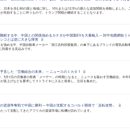
に、日本を含む60の国と地域に対し、10%または12.5%の新たな追加関税を発動しました。
」が失効することに伴うもので、トランプ関税が継続することとなります。
難航する中、中国との関係強めるカナダが中国製EVを大量輸入 ─ 対中包囲網狙う
キシコとは逆に大きな障害
を強める中、中国自動車メーカー「浙江吉利控股集団」の傘下にあるブランドの電気自動車
ダに到着する見込みです。
予見した「労働組合の未来」 ─ ニュースのミカタ 1
や、5月1日の労働者の祭典「メーデー」の時期になると、ニュースを賑わす労働組合。今年
合が賃上げなどを要求してストライキに入ると発表し、注目を集めた。
の資源争奪戦で中国に勝利 ─ 中国が支配するコバルト開発で「反転攻勢」
わたって支配してきたアフリカの資源市場に転機が訪れています。