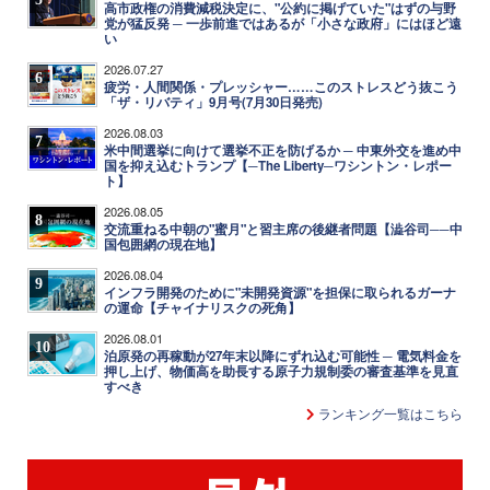
高市政権の消費減税決定に、"公約に掲げていた"はずの与野
党が猛反発 ─ 一歩前進ではあるが「小さな政府」にはほど遠
い
2026.07.27
6
疲労・人間関係・プレッシャー……このストレスどう抜こう
「ザ・リバティ」9月号(7月30日発売)
2026.08.03
7
米中間選挙に向けて選挙不正を防げるか ─ 中東外交を進め中
国を抑え込むトランプ【─The Liberty─ワシントン・レポー
ト】
2026.08.05
8
交流重ねる中朝の"蜜月"と習主席の後継者問題【澁谷司──中
国包囲網の現在地】
2026.08.04
9
インフラ開発のために"未開発資源"を担保に取られるガーナ
の運命【チャイナリスクの死角】
2026.08.01
10
泊原発の再稼動が27年末以降にずれ込む可能性 ─ 電気料金を
押し上げ、物価高を助長する原子力規制委の審査基準を見直
すべき
ランキング一覧はこちら