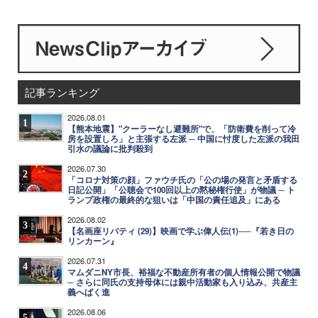
記事ランキング
2026.08.01
1
【熊本地震】"クーラーなし避難所"で、「防衛費を削って冷
房を設置しろ」と主張する左派 ─ 中国に忖度した左派の我田
引水の議論に批判殺到
2026.07.30
2
「コロナ対策の顔」ファウチ氏の「公の場の発言と矛盾する
日記公開」「公聴会で100回以上の黙秘権行使」が物議 ─ ト
ランプ政権の最終的な狙いは「中国の責任追及」にある
2026.08.02
3
【名画座リバティ (29)】映画で学ぶ偉人伝(1)──『若き日の
リンカーン』
2026.07.31
4
マムダニNY市長、裕福な不動産所有者の個人情報公開で物議
─ さらに同氏の支持母体には親中活動家も入り込み、共産主
義へばく進
2026.08.06
5