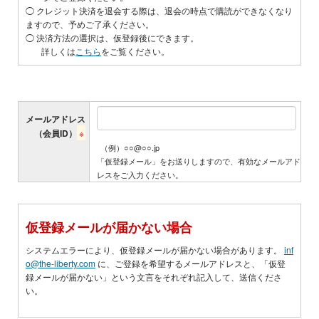
◯ クレジット決済を退会する際は、退会の時点で購読ができなくなり
ますので、予めご了承ください。
◯ 決済方法の選択は、仮登録後にできます。
詳しくは
こちら
をご覧ください。
メ
メールアドレス
ー
（会員ID）
※
ル
（例）○○@○○.jp
ア
「仮登録メール」をお送りしますので、有効なメールアド
ド
レスをご入力ください。
レ
ス
仮登録メールが届かない場合
システムエラーにより、仮登録メールが届かない場合があります。
inf
o@the-liberty.com
に、ご登録を希望するメールアドレスと、「仮登
録メールが届かない」という文言をそれぞれ記入して、送信くださ
い。