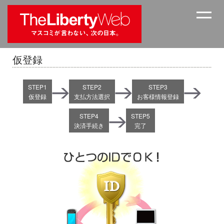
仮登録
STEP1
STEP2
STEP3
仮登録
支払方法選択
お客様情報登録
STEP4
STEP5
決済手続き
完了