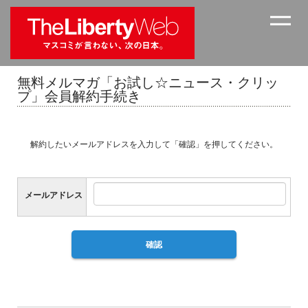
無料メルマガ「お試し☆ニュース・クリッ
プ」会員解約手続き
解約したいメールアドレスを入力して「確認」を押してください。
E
メールアドレス
m
a
i
l
確認