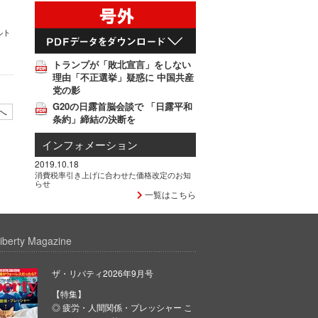
ルト
トランプが「敗北宣言」をしない
理由「不正選挙」疑惑に 中国共産
党の影
G20の日露首脳会談で 「日露平和
へ
条約」締結の決断を
インフォメーション
2019.10.18
消費税率引き上げに合わせた価格改定のお知
らせ
一覧はこちら
iberty Magazine
ザ・リバティ2026年9月号
【特集】
◎ 疲労・人間関係・プレッシャー こ