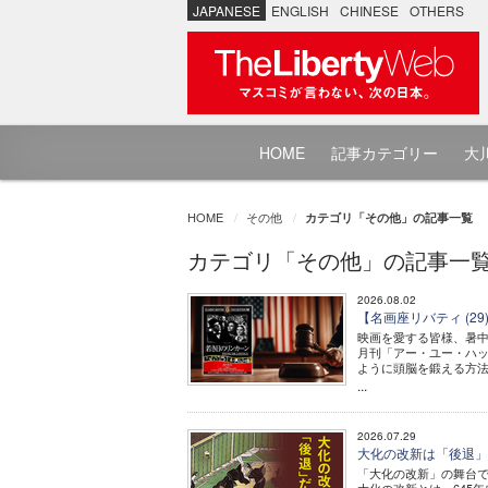
JAPANESE
ENGLISH
CHINESE
OTHERS
HOME
記事カテゴリー
大川
HOME
その他
カテゴリ「その他」の記事一覧
カテゴリ「その他」の記事一
2026.08.02
【名画座リバティ (2
映画を愛する皆様、暑
月刊「アー・ユー・ハッ
ように頭脳を鍛える方法
...
2026.07.29
大化の改新は「後退
「大化の改新」の舞台