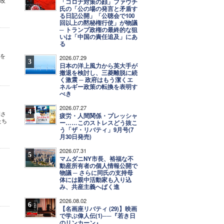
治改
「コロナ対策の顔」ファウチ
氏の「公の場の発言と矛盾す
る日記公開」「公聴会で100
回以上の黙秘権行使」が物議
─ トランプ政権の最終的な狙
いは「中国の責任追及」にあ
る
作を
2026.07.29
3
日本の洋上風力から英大手が
撤退を検討し、三菱離脱に続
く激震 ─ 政府はもう潔くエ
ネルギー政策の転換を表明す
べき
2026.07.27
4
開さ
疲労・人間関係・プレッシャ
たち
ー……このストレスどう抜こ
う「ザ・リバティ」9月号(7
月30日発売)
2026.07.31
5
マムダニNY市長、裕福な不
動産所有者の個人情報公開で
物議 ─ さらに同氏の支持母
体には親中活動家も入り込
み、共産主義へばく進
2026.08.02
6
【名画座リバティ (29)】映画
で学ぶ偉人伝(1)──『若き日
のリンカーン』