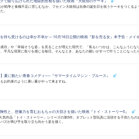
ラクで繰り広げられた地獄的世相を描いた映画『大統領のケーキ』
国民が戦争と食糧不足に苦しむなか、フセイン大統領は自身の誕生日を祝うケーキをつくるよ
いた。
を待ち受けるのは幸か不幸か ─ 10月16日公開の映画『影を売る女』本予告・メイ
「成功」や「幸福そうな姿」を見ることが増えた現代で、「私もいつかは、こんなふうにな
、平凡な現実に焦りを感じる毎日。そんなとき、あなたの願いがすべて叶うことになったら
28)】夏に観たい青春コメディ──『サマータイムマシン・ブルース』
年もお約束のように暑い夏がやって来ますね。
険性と、想像力を育むおもちゃの大切さを描いた映画『トイ・ストーリー5』
人気作品「トイ・ストーリー」シリーズの第5作。タブレット型玩具に没頭する子供たちの
とバズが再び手を取り立ち向かう姿を描く。