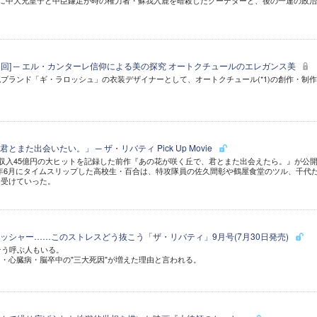
年に中大兄皇子と中臣鎌足が時の権力者・蘇我入鹿を暗殺したクーデターと、後の一連の政
第26回] ─ エル・カンターレ信仰による美の探究 オートクチュールのエレガンス美
ブランド「ギ・ラロッシュ」の衣装デザイナーとして、オートクチュール(*1)の創作・制
また出会いたい。」 ─ ザ・リバティ Pick Up Movie
行収入45億円の大ヒットを記録した前作『あの花が咲く丘で、君とまた出会えたら。』が公
945年6月にタイムスリップした高校生・百合は、特攻隊員の佐久間彰や鶴屋食堂のツル、千代
を受けていった。
ッシャー……このストレスどう抜こう「ザ・リバティ」9月号(7月30日発売)
そう呼ぶ人もいる。
・心臓病・脳卒中の"三大死因"が増えた理由と言われる。