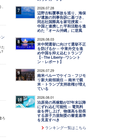
う、
2026.07.28
7
辺野古転覆事故を巡り、海保
が遺族の刑事告訴に基づき、
同志社国際高を家宅捜索 ─
中国と連携した平和活動を進
めた「オール沖縄」に逆風
キン
2026.08.03
8
米中間選挙に向けて選挙不正
りた
を防げるか ─ 中東外交を進
?
め中国を抑え込むトランプ
【─The Liberty─ワシント
ン・レポート】
2026.07.29
9
南米ペルーでケイコ・フジモ
リ新大統領就任 ─ 南米で親
米・トランプ支持政権が増え
ている
2026.08.01
10
泊原発の再稼動が27年末以降
にずれ込む可能性 ─ 電気料
金を押し上げ、物価高を助長
する原子力規制委の審査基準
虚ろ
を見直すべき
ランキング一覧はこちら