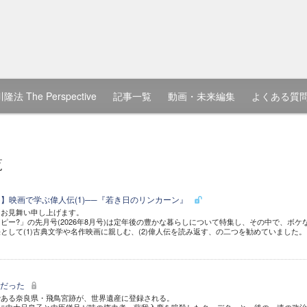
隆法 The Perspective
記事一覧
動画・未来編集
よくある質
覧
9)】映画で学ぶ偉人伝(1)──『若き日のリンカーン』
中お見舞い申し上げます。
ピー?」の先月号(2026年8月号)は定年後の豊かな暮らしについて特集し、その中で、ボケ
として(1)古典文学や名作映画に親しむ、(2)偉人伝を読み返す、の二つを勧めていました。
」だった
である奈良県・飛鳥宮跡が、世界遺産に登録される。