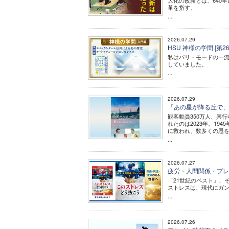
大化の改新とは、645
革を指す。
...
2026.07.29
HSU 神様の学問 [
私はパリ・モードの一流
していました。
...
2026.07.29
「あの星が降る丘で、君と
観客動員350万人、興
れたのは2023年。1
に救われ、数多くの恩
...
2026.07.27
疲労・人間関係・プレ
「21世紀のペスト」、
ストレスは、現代にガン
...
2026.07.26