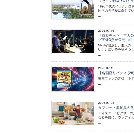
フセイン独裁下のイ
1990年代のイラク。
国内の各学校に命じて
...
2026.07.16
「影を売った」主人公
グ画像3点が公開
SNSが普及し、他人の
い」と淡い夢を抱きつつ
...
2026.07.12
【名画座リバティ (
映画ファンの皆様、今
...
2026.07.05
タブレット型玩具の危
ディズニー&ピクサーの
な姿を前に、ウッディ
...