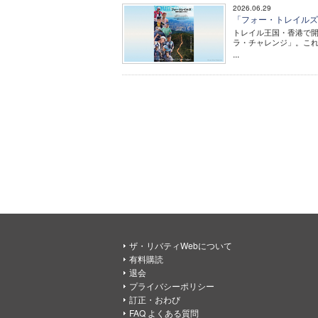
2026.06.29
「フォー・トレイルズ 限
トレイル王国・香港で
ラ・チャレンジ」。これ
...
ザ・リバティWebについて
有料購読
退会
プライバシーポリシー
訂正・おわび
FAQ よくある質問