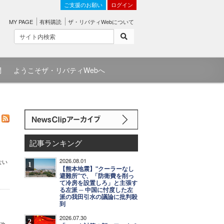
ご支援のお願い
ログイン
MY PAGE
有料購読
ザ・リバティWebについて
問
ようこそザ・リバティWebへ
記事ランキング
2026.08.01
ない
1
【熊本地震】"クーラーなし
避難所"で、「防衛費を削っ
て冷房を設置しろ」と主張す
る左派 ─ 中国に忖度した左
派の我田引水の議論に批判殺
到
2026.07.30
2