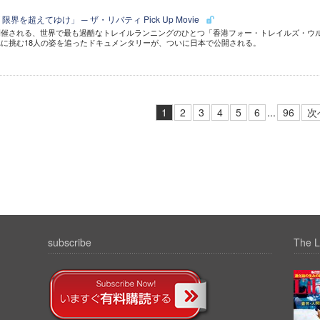
界を超えてゆけ」 ─ ザ・リバティ Pick Up Movie
開催される、世界で最も過酷なトレイルランニングのひとつ「香港フォー・トレイルズ・ウ
に挑む18人の姿を追ったドキュメンタリーが、ついに日本で公開される。
1
2
3
4
5
6
...
96
次
subscribe
The L