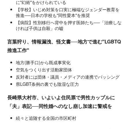
に"幻術"をかけられている
【学校】いじめ対策を口実に極端なジェンダー教育を
推進──日本の学校も"同性愛本"を推奨
【病院】性別移行へ背中を押す医師たち──「治療しな
ければ子供は自殺」の嘘
言葉狩り、情報漏洩、怪文書──地方で進む"LGBTQ
推進工作"
地方(勝手口)から既成事実化
空気をつくり出す活動家団体
反対者には団体・議員・メディアの連携でバッシング
県LGBT条例の裏でも陰湿な圧力
長崎県大村市、いよいよ住民票で男性カップルに
「夫」表記──同性婚へのなし崩し加速に警戒を
続々と追随する全国の市区町村