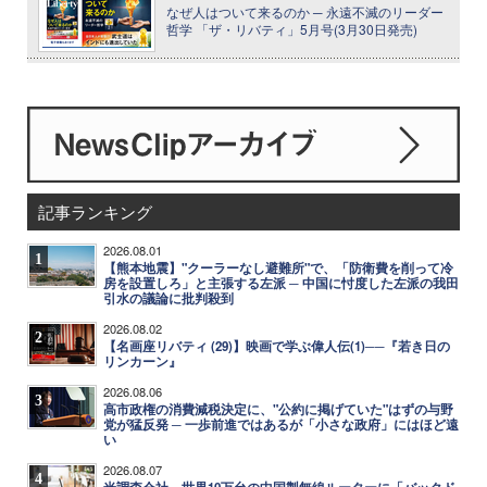
なぜ人はついて来るのか ─ 永遠不滅のリーダー
哲学 「ザ・リバティ」5月号(3月30日発売)
記事ランキング
2026.08.01
1
【熊本地震】"クーラーなし避難所"で、「防衛費を削って冷
房を設置しろ」と主張する左派 ─ 中国に忖度した左派の我田
引水の議論に批判殺到
2026.08.02
2
【名画座リバティ (29)】映画で学ぶ偉人伝(1)──『若き日の
リンカーン』
2026.08.06
3
高市政権の消費減税決定に、"公約に掲げていた"はずの与野
党が猛反発 ─ 一歩前進ではあるが「小さな政府」にはほど遠
い
2026.08.07
4