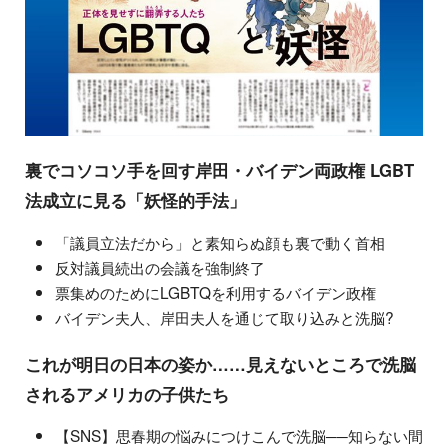
裏でコソコソ手を回す岸田・バイデン両政権 LGBT
法成立に見る「妖怪的手法」
「議員立法だから」と素知らぬ顔も裏で動く首相
反対議員続出の会議を強制終了
票集めのためにLGBTQを利用するバイデン政権
バイデン夫人、岸田夫人を通じて取り込みと洗脳?
これが明日の日本の姿か……見えないところで洗脳
されるアメリカの子供たち
【SNS】思春期の悩みにつけこんで洗脳──知らない間