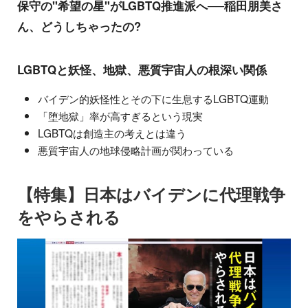
保守の"希望の星"がLGBTQ推進派へ──稲田朋美さ
ん、どうしちゃったの?
LGBTQと妖怪、地獄、悪質宇宙人の根深い関係
バイデン的妖怪性とその下に生息するLGBTQ運動
「堕地獄」率が高すぎるという現実
LGBTQは創造主の考えとは違う
悪質宇宙人の地球侵略計画が関わっている
【特集】日本はバイデンに代理戦争
をやらされる