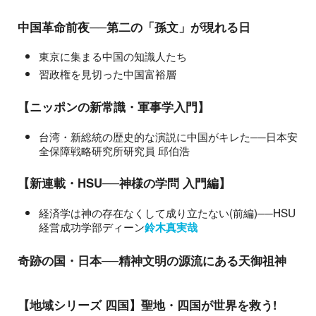
中国革命前夜──第二の「孫文」が現れる日
東京に集まる中国の知識人たち
習政権を見切った中国富裕層
【ニッポンの新常識・軍事学入門】
台湾・新総統の歴史的な演説に中国がキレた──日本安
全保障戦略研究所研究員 邱伯浩
【新連載・HSU──神様の学問 入門編】
経済学は神の存在なくして成り立たない(前編)──HSU
経営成功学部ディーン
鈴木真実哉
奇跡の国・日本──精神文明の源流にある天御祖神
【地域シリーズ 四国】聖地・四国が世界を救う!