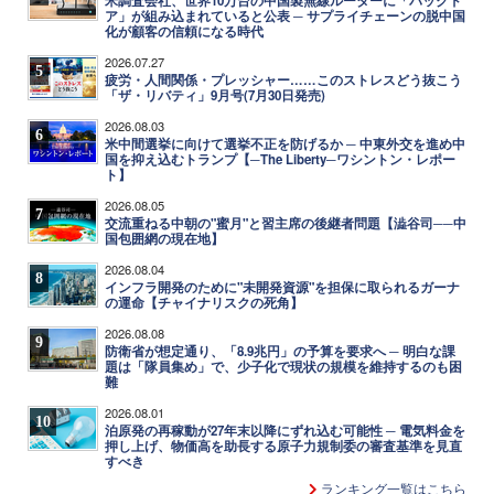
米調査会社、世界10万台の中国製無線ルーターに「バックド
ア」が組み込まれていると公表 ─ サプライチェーンの脱中国
化が顧客の信頼になる時代
2026.07.27
5
疲労・人間関係・プレッシャー……このストレスどう抜こう
「ザ・リバティ」9月号(7月30日発売)
2026.08.03
6
米中間選挙に向けて選挙不正を防げるか ─ 中東外交を進め中
国を抑え込むトランプ【─The Liberty─ワシントン・レポー
ト】
2026.08.05
7
交流重ねる中朝の"蜜月"と習主席の後継者問題【澁谷司──中
国包囲網の現在地】
2026.08.04
8
インフラ開発のために"未開発資源"を担保に取られるガーナ
の運命【チャイナリスクの死角】
2026.08.08
9
防衛省が想定通り、「8.9兆円」の予算を要求へ ─ 明白な課
題は「隊員集め」で、少子化で現状の規模を維持するのも困
難
2026.08.01
10
泊原発の再稼動が27年末以降にずれ込む可能性 ─ 電気料金を
押し上げ、物価高を助長する原子力規制委の審査基準を見直
すべき
ランキング一覧はこちら