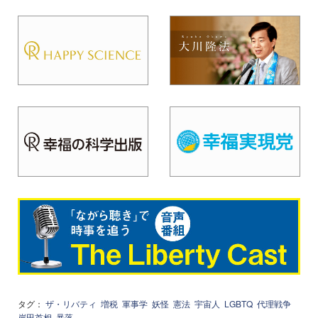
タグ：
ザ・リバティ
増税
軍事学
妖怪
憲法
宇宙人
LGBTQ
代理戦争
岸田首相
暴落