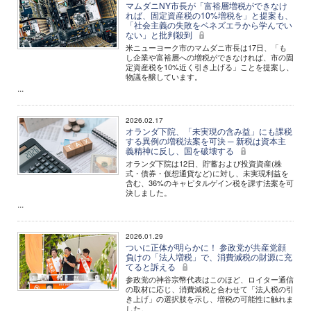
マムダニNY市長が「富裕層増税ができなけ
れば、固定資産税の10%増税を」と提案も、
「社会主義の失敗をベネズエラから学んでい
ない」と批判殺到
米ニューヨーク市のマムダニ市長は17日、「も
し企業や富裕層への増税ができなければ、市の固
定資産税を10%近く引き上げる」ことを提案し、
物議を醸しています。
...
2026.02.17
オランダ下院、「未実現の含み益」にも課税
する異例の増税法案を可決 ─ 新税は資本主
義精神に反し、国を破壊する
オランダ下院は12日、貯蓄および投資資産(株
式・債券・仮想通貨など)に対し、未実現利益を
含む、36%のキャピタルゲイン税を課す法案を可
決しました。
...
2026.01.29
ついに正体が明らかに！ 参政党が共産党顔
負けの「法人増税」で、消費減税の財源に充
てると訴える
参政党の神谷宗幣代表はこのほど、ロイター通信
の取材に応じ、消費減税と合わせて「法人税の引
き上げ」の選択肢を示し、増税の可能性に触れま
した。