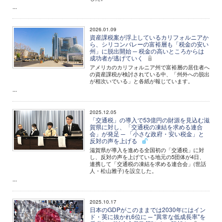
...
2026.01.09
資産課税案が浮上しているカリフォルニアか
ら、シリコンバレーの富裕層も「税金の安い
州」に脱出開始 ─ 税金の高いところからは
成功者が逃げていく
アメリカのカリフォルニア州で富裕層の居住者へ
の資産課税が検討されている中、「州外への脱出
が相次いでいる」と各紙が報じています。
...
2025.12.05
「交通税」の導入で53億円の財源を見込む滋
賀県に対し、「交通税の凍結を求める連合
会」が発足 ─ 「小さな政府・安い税金」と
反対の声を上げる
滋賀県が導入を進める全国初の「交通税」に対
し、反対の声を上げている地元の5団体が4日、
連携して「交通税の凍結を求める連合会」(世話
人・松山雅子)を設立した。
...
2025.10.17
日本のGDPがこのままでは2030年にはイン
ド・英に抜かれ6位に ─ "異常な低成長率"を