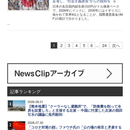
反省し、"社会主義政策"からの脱却を
日本の名目国内総生産(GDP)がドル換算ベース
で、2026年にインドに、2030年にはイギリスに
抜かれて世界6位となることが、国際通貨基金(IM
F)の推計で分かりました。
...
1
2
3
4
5
6
...
24
次へ
記事ランキング
2026.08.01
1
【熊本地震】"クーラーなし避難所"で、「防衛費を削って冷
房を設置しろ」と主張する左派 ─ 中国に忖度した左派の我田
引水の議論に批判殺到
2026.07.30
2
「コロナ対策の顔」ファウチ氏の「公の場の発言と矛盾する