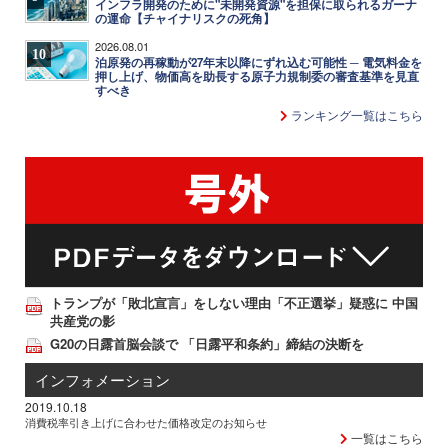
インフラ開発のために"未開発資源"を担保に取られるガーナ
の運命【チャイナリスクの死角】
2026.08.01
10
泊原発の再稼動が27年末以降にずれ込む可能性 ─ 電気料金を
押し上げ、物価高を助長する原子力規制委の審査基準を見直
すべき
ランキング一覧はこちら
トランプが「敗北宣言」をしない理由「不正選挙」疑惑に 中国
共産党の影
G20の日露首脳会談で 「日露平和条約」締結の決断を
インフォメーション
2019.10.18
消費税率引き上げに合わせた価格改定のお知らせ
一覧はこちら