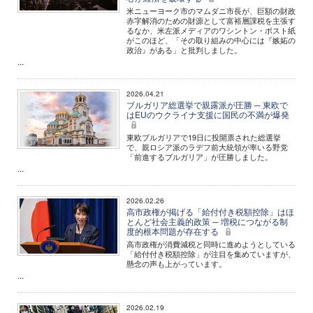
米ニューヨーク市のマムダニ市長が、巨額の財政
赤字解消のための財源として富裕層課税を主張す
るなか、米左派メディアのワシントン・ポスト紙
がこのほど、「その取り組みの中心には『嫉妬の
政治』がある」と批判しました。
...
2026.04.21
ブルガリア総選挙で親露派が圧勝 ─ 東欧で
はEUのウクライナ支援に国民の不満が爆発
東欧ブルガリアで19日に投開票された総選挙
で、親ロシア派のラデフ前大統領が率いる野党
「前進するブルガリア」が圧勝しました。
...
2026.02.26
高市政権が掲げる「給付付き税額控除」はほ
とんど社会主義的政策 ─ 増税につながる制
度的根本問題が存在する
高市政権が消費減税と同時に進めようとしている
「給付付き税額控除」が注目を集めていますが、
懸念の声も上がっています。
...
2026.02.19