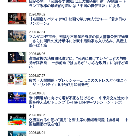
日記公開」「公聴会で100回以上の黙秘権行使」が物議 ─ ト
ランプ政権の最終的な狙いは「中国の責任追及」にある
2026.08.02
3
【名画座リバティ (29)】映画で学ぶ偉人伝(1)──『若き日の
リンカーン』
2026.07.31
4
マムダニNY市長、裕福な不動産所有者の個人情報公開で物議
─ さらに同氏の支持母体には親中活動家も入り込み、共産主
義へばく進
2026.08.06
5
高市政権の消費減税決定に、"公約に掲げていた"はずの与野
党が猛反発 ─ 一歩前進ではあるが「小さな政府」にはほど遠
い
2026.07.27
6
疲労・人間関係・プレッシャー……このストレスどう抜こう
「ザ・リバティ」9月号(7月30日発売)
2026.08.03
7
米中間選挙に向けて選挙不正を防げるか ─ 中東外交を進め中
国を抑え込むトランプ【─The Liberty─ワシントン・レポー
ト】
2026.08.05
8
交流重ねる中朝の"蜜月"と習主席の後継者問題【澁谷司──中
国包囲網の現在地】
2026.08.04
9