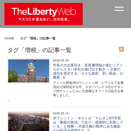
HOME
タグ「増税」の記事一覧
タグ「増税」の記事一覧
2026.05.30
市長の大企業叩き、富裕層増税が進むシアト
ルからスタバ本社が逃げ出す動き ─ 企業の
成功を肯定する「小さな政府、安い税金」が
重要
アメリカ西海岸のワシントン州・シアトルで企業
流出が深刻化する中、スターバックス社がテネシ
ー州ナッシュビルに大規模なオフィスの設立を発
表しました。
...
2026.05.14
米ワシントン・ポストが「マムダニNY市長
は『嫉妬の政治』であり、道徳的に失敗して
いる」と指摘 ─ 共産主義の根本にある嫉妬
心が経済を破壊する