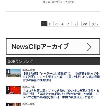
障」時代に突入しています。
...
1
2
3
4
5
6
...
33
次へ
記事ランキング
2026.08.01
1
【熊本地震】"クーラーなし避難所"で、「防衛費を削って冷
房を設置しろ」と主張する左派 ─ 中国に忖度した左派の我田
引水の議論に批判殺到
2026.07.30
2
「コロナ対策の顔」ファウチ氏の「公の場の発言と矛盾する
日記公開」「公聴会で100回以上の黙秘権行使」が物議 ─ ト
ランプ政権の最終的な狙いは「中国の責任追及」にある
2026.08.02
3