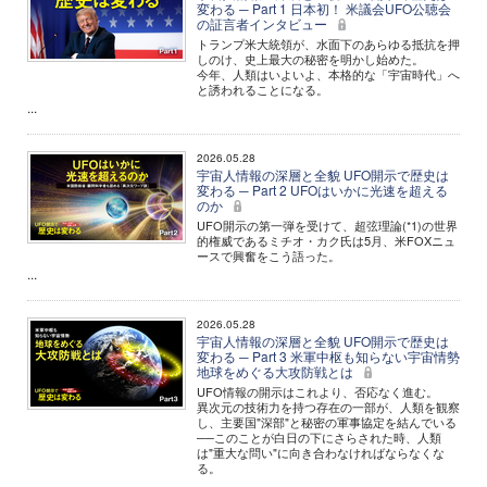
変わる ─ Part 1 日本初！ 米議会UFO公聴会
の証言者インタビュー
トランプ米大統領が、水面下のあらゆる抵抗を押
しのけ、史上最大の秘密を明かし始めた。
今年、人類はいよいよ、本格的な「宇宙時代」へ
と誘われることになる。
...
2026.05.28
宇宙人情報の深層と全貌 UFO開示で歴史は
変わる ─ Part 2 UFOはいかに光速を超える
のか
UFO開示の第一弾を受けて、超弦理論(*1)の世界
的権威であるミチオ・カク氏は5月、米FOXニュ
ースで興奮をこう語った。
...
2026.05.28
宇宙人情報の深層と全貌 UFO開示で歴史は
変わる ─ Part 3 米軍中枢も知らない宇宙情勢
地球をめぐる大攻防戦とは
UFO情報の開示はこれより、否応なく進む。
異次元の技術力を持つ存在の一部が、人類を観察
し、主要国"深部"と秘密の軍事協定を結んでいる
──このことが白日の下にさらされた時、人類
は"重大な問い"に向き合わなければならなくな
る。
...