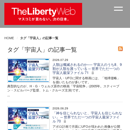
HOME
タグ「宇宙人」の記事一覧
タグ「宇宙人」の記事一覧
2026.07.29
人類は殲滅されるのか── 宇宙人のうち8、9
割が人類を護っている ─ 世界でただ一つの
宇宙人最深ファイル 71
宇宙人・UFOに関する映画には、「地球侵略」
を描いたものが多いです。
典型的なのが、H・G・ウェルズ原作の映画「宇宙戦争」(2005年。スティーブ
ン・スピルバーグ監督、トム・クルーズ主演)です。
...
2026.06.29
「神を信じられないと、宇宙人も信じられな
い」 ─ 世界でただ一つの宇宙人最深ファイ
ル 70
アポロ計画で月面にUFOが現われた画像が公開