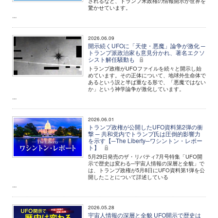
されるなど、トランプ米政権の情報開示が世界を
驚かせています。
...
2026.06.09
開示続くUFOに「天使・悪魔」論争が激化 ─
トランプ派政治家も意見分かれ、著名エクソ
シスト解任騒動も
トランプ政権がUFOファイルを続々と開示し始
めています。その正体について、地球外生命体で
あるという説と半ば重なる形で、「悪魔ではない
か」という神学論争が激化しています。
...
2026.06.01
トランプ政権が公開したUFO資料第2弾の衝
撃 ─ 共和党内でトランプ氏は圧倒的影響力
を示す【─The Liberty─ワシントン・レポー
ト】
5月29日発売のザ・リバティ7月号特集「UFO開
示で歴史は変わる─宇宙人情報の深層と全貌」で
は、トランプ政権が5月8日にUFO資料第1弾を公
開したことについて詳述している
...
2026.05.28
宇宙人情報の深層と全貌 UFO開示で歴史は