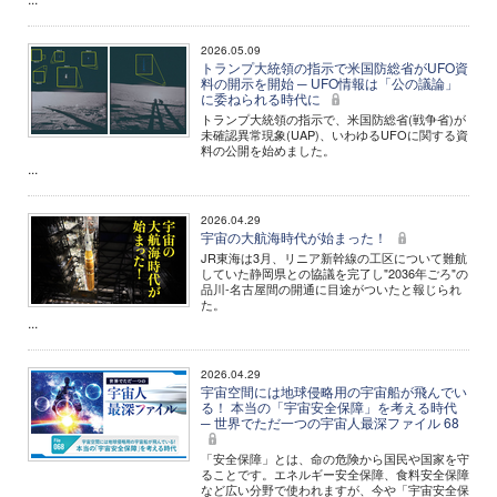
2026.05.09
トランプ大統領の指示で米国防総省がUFO資
料の開示を開始 ─ UFO情報は「公の議論」
に委ねられる時代に
トランプ大統領の指示で、米国防総省(戦争省)が
未確認異常現象(UAP)、いわゆるUFOに関する資
料の公開を始めました。
...
2026.04.29
宇宙の大航海時代が始まった！
JR東海は3月、リニア新幹線の工区について難航
していた静岡県との協議を完了し"2036年ごろ"の
品川‐名古屋間の開通に目途がついたと報じられ
た。
...
2026.04.29
宇宙空間には地球侵略用の宇宙船が飛んでい
る！ 本当の「宇宙安全保障」を考える時代
─ 世界でただ一つの宇宙人最深ファイル 68
「安全保障」とは、命の危険から国民や国家を守
ることです。エネルギー安全保障、食料安全保障
など広い分野で使われますが、今や「宇宙安全保