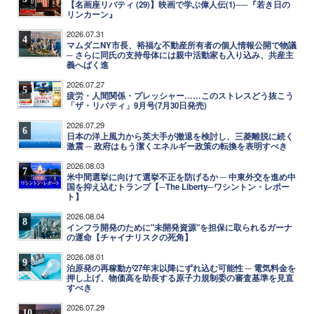
【名画座リバティ (29)】映画で学ぶ偉人伝(1)──『若き日の
リンカーン』
2026.07.31
4
マムダニNY市長、裕福な不動産所有者の個人情報公開で物議
─ さらに同氏の支持母体には親中活動家も入り込み、共産主
義へばく進
2026.07.27
5
疲労・人間関係・プレッシャー……このストレスどう抜こう
「ザ・リバティ」9月号(7月30日発売)
2026.07.29
6
日本の洋上風力から英大手が撤退を検討し、三菱離脱に続く
激震 ─ 政府はもう潔くエネルギー政策の転換を表明すべき
2026.08.03
7
米中間選挙に向けて選挙不正を防げるか ─ 中東外交を進め中
国を抑え込むトランプ【─The Liberty─ワシントン・レポー
ト】
2026.08.04
8
インフラ開発のために"未開発資源"を担保に取られるガーナ
の運命【チャイナリスクの死角】
2026.08.01
9
泊原発の再稼動が27年末以降にずれ込む可能性 ─ 電気料金を
押し上げ、物価高を助長する原子力規制委の審査基準を見直
すべき
2026.07.29
10