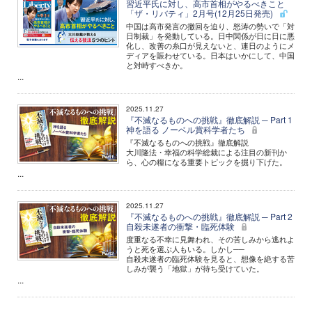
習近平氏に対し、高市首相がやるべきこと
「ザ・リバティ」2月号(12月25日発売)
中国は高市発言の撤回を迫り、怒涛の勢いで「対
日制裁」を発動している。日中関係が日に日に悪
化し、改善の糸口が見えないと、連日のようにメ
ディアを賑わせている。日本はいかにして、中国
と対峙すべきか。
...
2025.11.27
『不滅なるものへの挑戦』徹底解説 ─ Part 1
神を語る ノーベル賞科学者たち
『不滅なるものへの挑戦』徹底解説
大川隆法・幸福の科学総裁による注目の新刊か
ら、心の糧になる重要トピックを掘り下げた。
...
2025.11.27
『不滅なるものへの挑戦』徹底解説 ─ Part 2
自殺未遂者の衝撃・臨死体験
度重なる不幸に見舞われ、その苦しみから逃れよ
うと死を選ぶ人もいる。しかし──
自殺未遂者の臨死体験を見ると、想像を絶する苦
しみが襲う「地獄」が待ち受けていた。
...