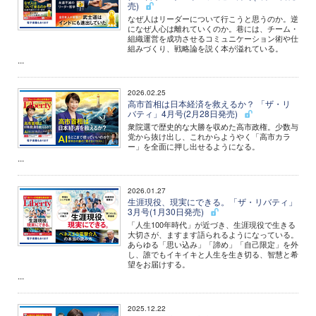
売)
なぜ人はリーダーについて行こうと思うのか。逆
になぜ人心は離れていくのか。巷には、チーム・
組織運営を成功させるコミュニケーション術や仕
組みづくり、戦略論を説く本が溢れている。
...
2026.02.25
高市首相は日本経済を救えるか？ 「ザ・リ
バティ」4月号(2月28日発売)
衆院選で歴史的な大勝を収めた高市政権。少数与
党から抜け出し、これからようやく「高市カラ
ー」を全面に押し出せるようになる。
...
2026.01.27
生涯現役、現実にできる。「ザ・リバティ」
3月号(1月30日発売)
「人生100年時代」が近づき、生涯現役で生きる
大切さが、ますます語られるようになっている。
あらゆる「思い込み」「諦め」「自己限定」を外
し、誰でもイキイキと人生を生き切る、智慧と希
望をお届けする。
...
2025.12.22