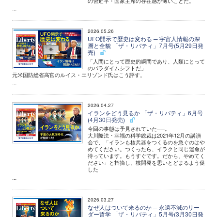
の習近平・国家主席の存在感が薄いことだ。
...
2026.05.26
UFO開示で歴史は変わる ─ 宇宙人情報の深
層と全貌 「ザ・リバティ」7月号(5月29日発
売)
「人間にとって歴史的瞬間であり、人類にとって
のパラダイムシフトだ」
元米国防総省高官のルイス・エリゾンド氏はこう評す。
...
2026.04.27
イランをどう見るか 「ザ・リバティ」6月号
(4月30日発売)
今回の事態は予見されていた──。
大川隆法・幸福の科学総裁は2021年12月の講演
会で、「イランも核兵器をつくるのを急ぐのはや
めてください。つくったら、イラクと同じ運命が
待っています。もうすぐです。だから、やめてく
ださい」と指摘し、核開発を思いとどまるよう促
した
...
2026.03.27
なぜ人はついて来るのか ─ 永遠不滅のリー
ダー哲学 「ザ・リバティ」5月号(3月30日発