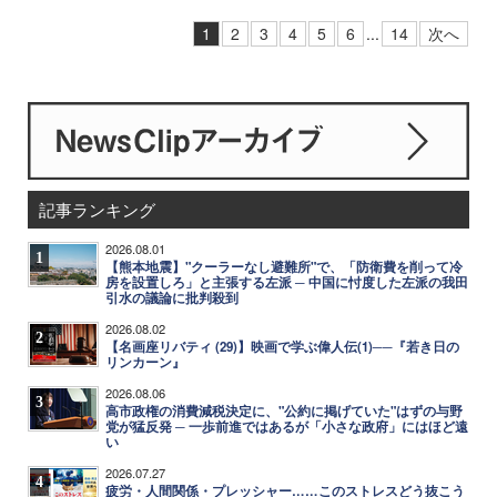
1
2
3
4
5
6
...
14
次へ
記事ランキング
2026.08.01
1
【熊本地震】"クーラーなし避難所"で、「防衛費を削って冷
房を設置しろ」と主張する左派 ─ 中国に忖度した左派の我田
引水の議論に批判殺到
2026.08.02
2
【名画座リバティ (29)】映画で学ぶ偉人伝(1)──『若き日の
リンカーン』
2026.08.06
3
高市政権の消費減税決定に、"公約に掲げていた"はずの与野
党が猛反発 ─ 一歩前進ではあるが「小さな政府」にはほど遠
い
2026.07.27
4
疲労・人間関係・プレッシャー……このストレスどう抜こう