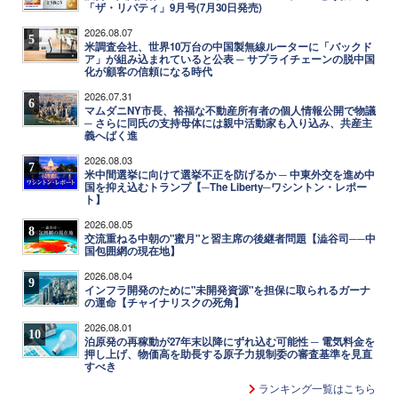
「ザ・リバティ」9月号(7月30日発売)
2026.08.07
5
米調査会社、世界10万台の中国製無線ルーターに「バックド
ア」が組み込まれていると公表 ─ サプライチェーンの脱中国
化が顧客の信頼になる時代
2026.07.31
6
マムダニNY市長、裕福な不動産所有者の個人情報公開で物議
─ さらに同氏の支持母体には親中活動家も入り込み、共産主
義へばく進
2026.08.03
7
米中間選挙に向けて選挙不正を防げるか ─ 中東外交を進め中
国を抑え込むトランプ【─The Liberty─ワシントン・レポー
ト】
2026.08.05
8
交流重ねる中朝の"蜜月"と習主席の後継者問題【澁谷司──中
国包囲網の現在地】
2026.08.04
9
インフラ開発のために"未開発資源"を担保に取られるガーナ
の運命【チャイナリスクの死角】
2026.08.01
10
泊原発の再稼動が27年末以降にずれ込む可能性 ─ 電気料金を
押し上げ、物価高を助長する原子力規制委の審査基準を見直
すべき
ランキング一覧はこちら