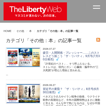
HOME
その他
本
カテゴリ「その他：本」の記事一覧
カテゴリ「その他：本」の記事一覧
2026.07.27
疲労・人間関係・プレッシャー……このスト
レスどう抜こう「ザ・リバティ」9月号(7月3
0日発売)
「21世紀のペスト」、そう呼ぶ人もいる。
ストレスは、現代にガン・心臓病・脳卒中の"三
大死因"が増えた理由と言われる。
...
2026.06.27
習近平の黄昏？ 「ザ・リバティ」8月号(6月
30日発売)
ベネズエラ介入やイラン戦争の勃発、ウクライナ
戦争の長期化など、今年の国際情勢はまさに激動
と言える。そんな中で気になるのは、なぜか中国