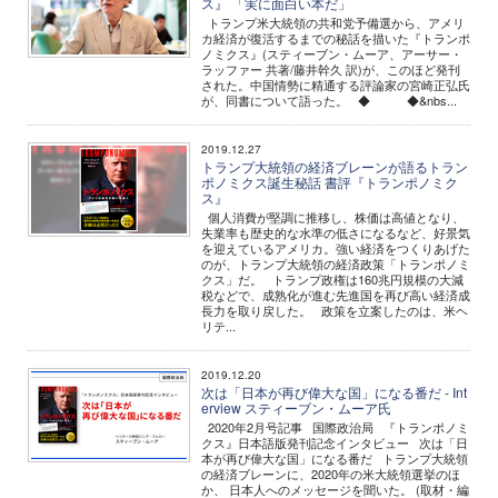
ス』 「実に面白い本だ」
トランプ米大統領の共和党予備選から、アメリ
カ経済が復活するまでの秘話を描いた『トランポ
ノミクス』(スティーブン・ムーア、アーサー・
ラッファー 共著/藤井幹久 訳)が、このほど発刊
された。中国情勢に精通する評論家の宮崎正弘氏
が、同書について語った。 ◆ ◆&nbs...
2019.12.27
トランプ大統領の経済ブレーンが語るトラン
ポノミクス誕生秘話 書評『トランポノミク
ス』
個人消費が堅調に推移し、株価は高値となり、
失業率も歴史的な水準の低さになるなど、好景気
を迎えているアメリカ。強い経済をつくりあげた
のが、トランプ大統領の経済政策「トランポノミ
クス」だ。 トランプ政権は160兆円規模の大減
税などで、成熟化が進む先進国を再び高い経済成
長力を取り戻した。 政策を立案したのは、米ヘ
リテ...
2019.12.20
次は「日本が再び偉大な国」になる番だ - Int
erview スティーブン・ムーア氏
2020年2月号記事 国際政治局 『トランポノミ
クス』日本語版発刊記念インタビュー 次は「日
本が再び偉大な国」になる番だ トランプ大統領
の経済ブレーンに、2020年の米大統領選挙のほ
か、 日本人へのメッセージを聞いた。 (取材・編