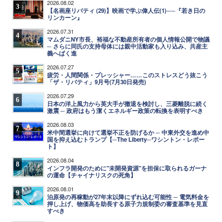
2026.08.02
3
【名画座リバティ (29)】映画で学ぶ偉人伝(1)──『若き日の
リンカーン』
2026.07.31
4
マムダニNY市長、裕福な不動産所有者の個人情報公開で物議
─ さらに同氏の支持母体には親中活動家も入り込み、共産主
義へばく進
2026.07.27
5
疲労・人間関係・プレッシャー……このストレスどう抜こう
「ザ・リバティ」9月号(7月30日発売)
2026.07.29
6
日本の洋上風力から英大手が撤退を検討し、三菱離脱に続く
激震 ─ 政府はもう潔くエネルギー政策の転換を表明すべき
2026.08.03
7
米中間選挙に向けて選挙不正を防げるか ─ 中東外交を進め中
国を抑え込むトランプ【─The Liberty─ワシントン・レポー
ト】
2026.08.04
8
インフラ開発のために"未開発資源"を担保に取られるガーナ
の運命【チャイナリスクの死角】
2026.08.01
9
泊原発の再稼動が27年末以降にずれ込む可能性 ─ 電気料金を
押し上げ、物価高を助長する原子力規制委の審査基準を見直
すべき