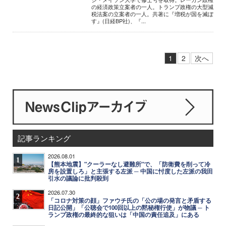
の経済政策立案者の一人。トランプ政権の大型減
税法案の立案者の一人。共著に『増税が国を滅ぼ
す』(日経BP社)、『...
1
2
次へ
記事ランキング
2026.08.01
1
【熊本地震】"クーラーなし避難所"で、「防衛費を削って冷
房を設置しろ」と主張する左派 ─ 中国に忖度した左派の我田
引水の議論に批判殺到
2026.07.30
2
「コロナ対策の顔」ファウチ氏の「公の場の発言と矛盾する
日記公開」「公聴会で100回以上の黙秘権行使」が物議 ─ ト
ランプ政権の最終的な狙いは「中国の責任追及」にある