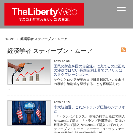
HOME
経済学者 スティーブン・ムーア
経済学者 スティーブン・ムーア
2023.10.08
国民の財産を国の借金返却に充てるのは正気
の沙汰ではない 長期金利上昇でアメリカは
スタグフレーションへ
サウジとロシアが年末まで日量100万バレル余り
の原油供給削減を継続することを再確認した。
...
2020.09.15
米大統領選、これがトランプ圧勝のシナリオ
だ
『トランポノミクス』 幸福の科学出版にて購入
Amazonにて購入 『トランプ経済革命』 幸福の
科学出版にて購入 Amazonにて購入 いずれもス
ティーブン・ムーア、アーサー・B・ラッファー
共著 藤井幹久 訳 幸福の科学出版 ...