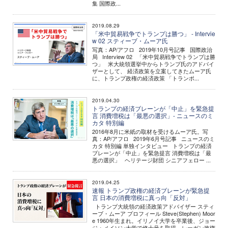
集 国際政...
2019.08.29
「米中貿易戦争でトランプは勝つ」 - Intervie
w 02 スティーブ・ムーア氏
写真：AP/アフロ 2019年10月号記事 国際政治
局 Interview 02 「米中貿易戦争でトランプは勝
つ」 米大統領選挙中からトランプ氏のアドバイ
ザーとして、 経済政策を立案してきたムーア氏
に、トランプ政権の経済政策 「トランポ...
2019.04.30
トランプの経済ブレーンが「中止」を緊急提
言 消費増税は「最悪の選択」- ニュースのミ
カタ 特別編
2016年8月に米紙の取材を受けるムーア氏。写
真：AP/アフロ 2019年6月号記事 ニュースのミ
カタ 特別編 単独インタビュー トランプの経済
ブレーンが「中止」を緊急提言 消費増税は「最
悪の選択」 ヘリテージ財団 シニアフェロー ...
2019.04.25
速報 トランプ政権の経済ブレーンが緊急提
言 日本の消費増税に真っ向「反対」
トランプ大統領の経済政策アドバイザー スティ
ーブ・ムーア プロフィール Steve(Stephen) Moor
e 1960年生まれ。イリノイ大学を卒業後、ジョー
ジ・メイソン大学で修士号を取得。レーガン政権