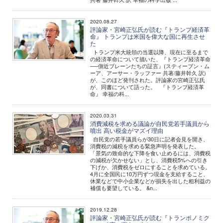
2020.08.27
評論家・宮崎正弘氏が読む『トランプ経済革
命』 トランプは米国を偉大な国に再生させ
た
トランプ米大統領の当選以降、現在に至るまで
の経済革命について描いた、『トランプ経済革命
──側近ブレーンたちの証言』(スティーブン・ム
ーア、アーサー・ラッファー 共著/藤井幹久 訳)
が、このほど発刊された。評論家の宮崎正弘氏
が、同書について語った。 『トランプ経済革
命』 幸福の科...
2020.03.31
消費減税を求める議論が自民党若手議員から
噴出 高い税金がマズイ理由
自民党の若手議員らが30日に記者会見を開き、
消費税の減税を求める緊急声明を発表した。
「景気の致命的な下降を食い止めるには、消費税
の減税が欠かせない」とし、消費税5%への引き
下げか、消費税をゼロにすることを求めている。
4月に全国民に10万円ずつ現金を支給すること、
休業などで中小企業などが損失を出した粗利益の
補償も要望している。 &n...
2019.12.28
評論家・宮崎正弘氏が読む『トランポノミク