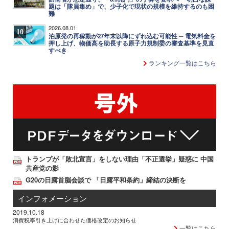
題は「隊員集め」で、少子化で現状の規模を維持するのも困
難
2026.08.01
10
泊原発の再稼動が27年末以降にずれ込む可能性 ─ 電気料金を
押し上げ、物価高を助長する原子力規制委の審査基準を見直
すべき
ランキング一覧はこちら
トランプが「敗北宣言」をしない理由「不正選挙」疑惑に 中国
共産党の影
G20の日露首脳会談で 「日露平和条約」締結の決断を
インフォメーション
2019.10.18
消費税率引き上げに合わせた価格改定のお知らせ
一覧はこちら