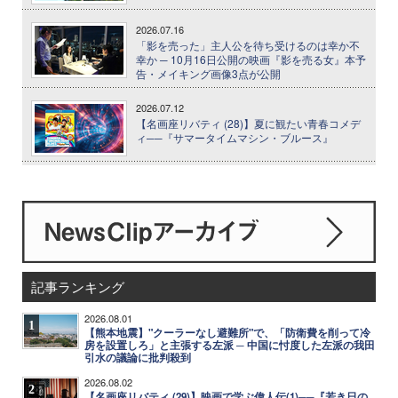
2026.07.16
「影を売った」主人公を待ち受けるのは幸か不
幸か ─ 10月16日公開の映画『影を売る女』本予
告・メイキング画像3点が公開
2026.07.12
【名画座リバティ (28)】夏に観たい青春コメデ
ィ──『サマータイムマシン・ブルース』
記事ランキング
2026.08.01
1
【熊本地震】"クーラーなし避難所"で、「防衛費を削って冷
房を設置しろ」と主張する左派 ─ 中国に忖度した左派の我田
引水の議論に批判殺到
2026.08.02
2
【名画座リバティ (29)】映画で学ぶ偉人伝(1)──『若き日の