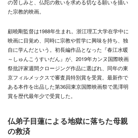
の苦しみと、仏陀の救いを求める切なる願いを描い
た宗教的映画。
顧曉剛監督は1988年生まれ。浙江理工大学在学中に
映画に目覚め、同時に宗教や哲学に興味を持ち、独
自に学んだという。初長編作品となった『春江水暖
～しゅんこうすいだん』が、2019年カンヌ国際映画
祭批評家週間クロージング作品に選ばれ、同年の東
京フィルメックスで審査員特別賞を受賞。最新作で
ある本作を出品した第36回東京国際映画祭で黒澤明
賞を歴代最年少で受賞した。
仏弟子目蓮による地獄に落ちた母親
の救済