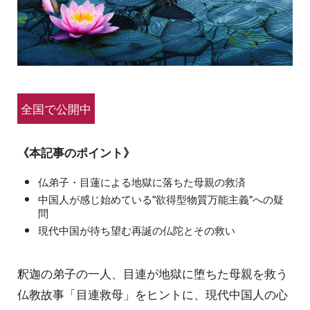
全国で公開中
《本記事のポイント》
仏弟子・目蓮による地獄に落ちた母親の救済
中国人が感じ始めている"欲得型物質万能主義"への疑
問
現代中国が待ち望む再誕の仏陀とその救い
釈迦の弟子の一人、目連が地獄に堕ちた母親を救う
仏教故事「目連救母」をヒントに、現代中国人の心