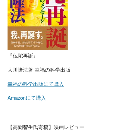
『仏陀再誕』
大川隆法著 幸福の科学出版
幸福の科学出版にて購入
Amazonにて購入
【高間智生氏寄稿】映画レビュー