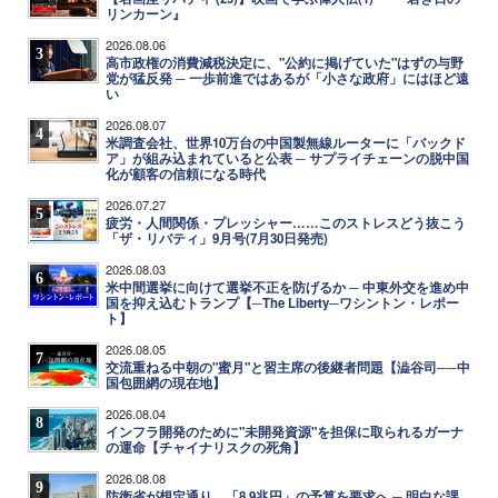
リンカーン』
2026.08.06
3
高市政権の消費減税決定に、"公約に掲げていた"はずの与野
党が猛反発 ─ 一歩前進ではあるが「小さな政府」にはほど遠
い
2026.08.07
4
米調査会社、世界10万台の中国製無線ルーターに「バックド
ア」が組み込まれていると公表 ─ サプライチェーンの脱中国
化が顧客の信頼になる時代
2026.07.27
5
疲労・人間関係・プレッシャー……このストレスどう抜こう
「ザ・リバティ」9月号(7月30日発売)
2026.08.03
6
米中間選挙に向けて選挙不正を防げるか ─ 中東外交を進め中
国を抑え込むトランプ【─The Liberty─ワシントン・レポー
ト】
2026.08.05
7
交流重ねる中朝の"蜜月"と習主席の後継者問題【澁谷司──中
国包囲網の現在地】
2026.08.04
8
インフラ開発のために"未開発資源"を担保に取られるガーナ
の運命【チャイナリスクの死角】
2026.08.08
9
防衛省が想定通り、「8.9兆円」の予算を要求へ ─ 明白な課