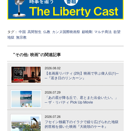
タグ：
中国
高間智生
仏教
カンヌ国際映画祭
顧曉剛
マルチ商法
欲望
地獄
無宗教
"その他: 映画"の関連記事
2026.08.02
【名画座リバティ (29)】映画で学ぶ偉人伝(1)─
─『若き日のリンカーン』
2026.07.29
「あの星が降る丘で、君とまた出会いたい。」
─ ザ・リバティ Pick Up Movie
2026.07.26
フセイン独裁下のイラクで繰り広げられた地獄
的世相を描いた映画『大統領のケーキ』