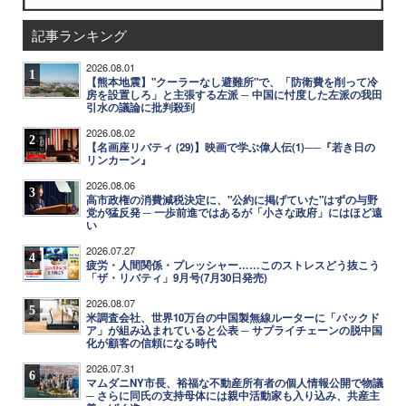
記事ランキング
2026.08.01
1
【熊本地震】"クーラーなし避難所"で、「防衛費を削って冷
房を設置しろ」と主張する左派 ─ 中国に忖度した左派の我田
引水の議論に批判殺到
2026.08.02
2
【名画座リバティ (29)】映画で学ぶ偉人伝(1)──『若き日の
リンカーン』
2026.08.06
3
高市政権の消費減税決定に、"公約に掲げていた"はずの与野
党が猛反発 ─ 一歩前進ではあるが「小さな政府」にはほど遠
い
2026.07.27
4
疲労・人間関係・プレッシャー……このストレスどう抜こう
「ザ・リバティ」9月号(7月30日発売)
2026.08.07
5
米調査会社、世界10万台の中国製無線ルーターに「バックド
ア」が組み込まれていると公表 ─ サプライチェーンの脱中国
化が顧客の信頼になる時代
2026.07.31
6
マムダニNY市長、裕福な不動産所有者の個人情報公開で物議
─ さらに同氏の支持母体には親中活動家も入り込み、共産主