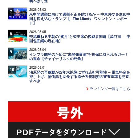
義へばく進
2026.08.03
7
米中間選挙に向けて選挙不正を防げるか ─ 中東外交を進め中
国を抑え込むトランプ【─The Liberty─ワシントン・レポー
ト】
2026.08.05
8
交流重ねる中朝の"蜜月"と習主席の後継者問題【澁谷司──中
国包囲網の現在地】
2026.08.04
9
インフラ開発のために"未開発資源"を担保に取られるガーナ
の運命【チャイナリスクの死角】
2026.08.01
10
泊原発の再稼動が27年末以降にずれ込む可能性 ─ 電気料金を
押し上げ、物価高を助長する原子力規制委の審査基準を見直
すべき
ランキング一覧はこちら