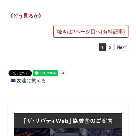
《どう見るか》
続きは2ページ目へ(有料記事)
1
2
Next
友達に教える