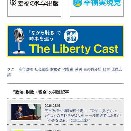
タグ：
高市政権
社会主義
財務省
消費税
減税
富の再分配
給付
国民会
議
"政治: 財政・税金"の関連記事
2026.08.06
高市政権の消費減税決定に、"公約に掲げてい
た"はずの与野党が猛反発 ─ 一歩前進ではあるが
「小さな政府」にはほど遠い