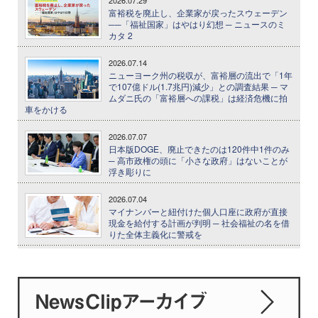
2026.07.29
富裕税を廃止し、企業家が戻ったスウェーデン
──「福祉国家」はやはり幻想 ─ ニュースのミ
カタ 2
2026.07.14
ニューヨーク州の税収が、富裕層の流出で「1年
で107億ドル(1.7兆円)減少」との調査結果 ─ マ
ムダニ氏の「富裕層への課税」は経済危機に拍
車をかける
2026.07.07
日本版DOGE、廃止できたのは120件中1件のみ
─ 高市政権の頭に「小さな政府」はないことが
浮き彫りに
2026.07.04
マイナンバーと紐付けた個人口座に政府が直接
現金を給付する計画が判明 ─ 社会福祉の名を借
りた全体主義化に警戒を