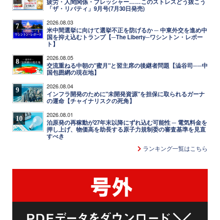
疲労・人間関係・プレッシャー……このストレスどう抜こう
「ザ・リバティ」9月号(7月30日発売)
2026.08.03
7
米中間選挙に向けて選挙不正を防げるか ─ 中東外交を進め中
国を抑え込むトランプ【─The Liberty─ワシントン・レポー
ト】
2026.08.05
8
交流重ねる中朝の"蜜月"と習主席の後継者問題【澁谷司──中
国包囲網の現在地】
2026.08.04
9
インフラ開発のために"未開発資源"を担保に取られるガーナ
の運命【チャイナリスクの死角】
2026.08.01
10
泊原発の再稼動が27年末以降にずれ込む可能性 ─ 電気料金を
押し上げ、物価高を助長する原子力規制委の審査基準を見直
すべき
ランキング一覧はこちら