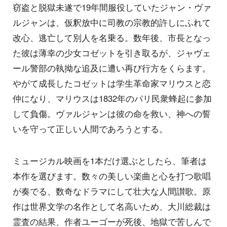
窃盗と脱獄未遂で19年間服役していたジャン・ヴァ
ルジャンは、仮釈放中に司教の宗教的許しにふれて
改心、逃亡して別人を名乗る。数年後、市長となっ
た彼は薄幸の少女コゼットを引き取るが、ジャヴェ
ール警部の執拗な追及に遭い再び行方をくらます。
やがて成長したコゼットは学生革命家マリウスと恋
仲になり、マリウスは1832年のパリ民衆蜂起に参加
して負傷。ヴァルジャンは彼の命を救い、神への誓
いを守って正しい人間であろうとする。
ミュージカル映画を1本だけ選ぶとしたら、筆者は
本作を選びます。数々の美しい楽曲と心を打つ歌唱
が奏でる、数奇なドラマにして壮大な人間讃歌。原
作は世界文学の名作として名高いため、大川総裁は
霊査の結果、作者ユーゴーが死後、地獄で苦しんで