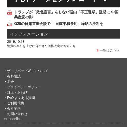
トランプが「敗北宣言」をしない理由「不正選挙」疑惑に 中国
共産党の影
G20の日露首脳会談で 「日露平和条約」締結の決断を
インフォメーション
2019.10.18
消費税率引き上げに合わせた価格改定のお知らせ
一覧はこちら
ザ・リバティWebについて
有料購読
退会
プライバシーポリシー
訂正・おわび
FAQ よくある質問
ご利用環境
会社案内
お問い合わせ
subscribe