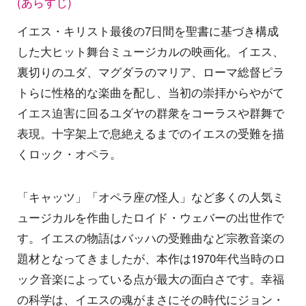
(あらすじ)
イエス・キリスト最後の7日間を聖書に基づき構成
した大ヒット舞台ミュージカルの映画化。イエス、
裏切りのユダ、マグダラのマリア、ローマ総督ピラ
トらに性格的な楽曲を配し、当初の崇拝からやがて
イエス迫害に回るユダヤの群衆をコーラスや群舞で
表現。十字架上で息絶えるまでのイエスの受難を描
くロック・オペラ。
「キャッツ」「オペラ座の怪人」など多くの人気ミ
ュージカルを作曲したロイド・ウェバーの出世作で
す。イエスの物語はバッハの受難曲など宗教音楽の
題材となってきましたが、本作は1970年代当時のロ
ック音楽によっている点が最大の面白さです。幸福
の科学は、イエスの魂がまさにその時代にジョン・