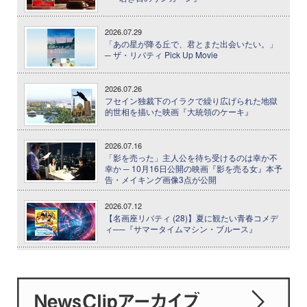
2026.07.29
「あの星が降る丘で、君とまた出会いたい。」
─ ザ・リバティ Pick Up Movie
2026.07.26
フセイン独裁下のイラクで繰り広げられた地獄
的世相を描いた映画『大統領のケーキ』
2026.07.16
「影を売った」主人公を待ち受けるのは幸か不
幸か ─ 10月16日公開の映画『影を売る女』本予
告・メイキング画像3点が公開
2026.07.12
【名画座リバティ (28)】夏に観たい青春コメデ
ィ──『サマータイムマシン・ブルース』