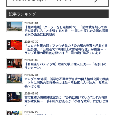
記事ランキング
2026.08.01
1
【熊本地震】"クーラーなし避難所"で、「防衛費を削って冷
房を設置しろ」と主張する左派 ─ 中国に忖度した左派の我田
引水の議論に批判殺到
2026.07.30
2
「コロナ対策の顔」ファウチ氏の「公の場の発言と矛盾する
日記公開」「公聴会で100回以上の黙秘権行使」が物議 ─ ト
ランプ政権の最終的な狙いは「中国の責任追及」にある
2026.08.02
3
【名画座リバティ (29)】映画で学ぶ偉人伝(1)──『若き日の
リンカーン』
2026.07.31
4
マムダニNY市長、裕福な不動産所有者の個人情報公開で物議
─ さらに同氏の支持母体には親中活動家も入り込み、共産主
義へばく進
2026.08.06
5
高市政権の消費減税決定に、"公約に掲げていた"はずの与野
党が猛反発 ─ 一歩前進ではあるが「小さな政府」にはほど遠
い
2026.07.27
6