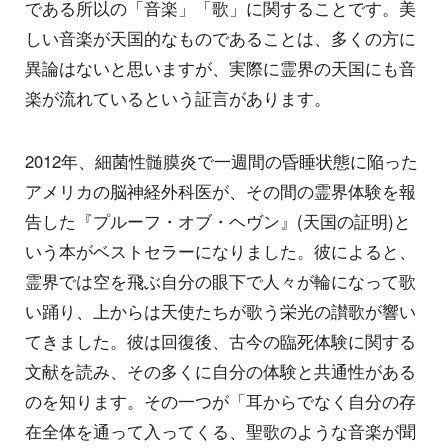
である所以の「音楽」「歌」に関することです。美
しい音楽が天国的なものであることは、多くの方に
異論はないと思いますが、実際に霊界の天国にも音
楽が流れているという証言があります。
2012年、細菌性髄膜炎で一週間の昏睡状態に陥った
アメリカの脳神経外科医が、その間の霊界体験を報
告した『プルーフ・オブ・ヘヴン』(天国の証明)と
いう本がベストセラーになりました。彼によると、
霊界では空を飛ぶ自分の眼下で人々が輪になって歌
い踊り、上からは天使たちが歌う栄光の讃歌が響い
てきました。彼は回復後、古今の臨死体験に関する
文献を読み、その多くに自分の体験と共通性がある
のを知ります。その一つが「耳からでなく自分の存
在全体を通って入ってくる、聖歌のような音楽が聞