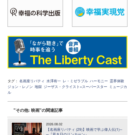
タグ：
名画座リバティ
水澤有一
レ・ミゼラブル
ハーモニー
霊界体験
ジョン・レノン
地獄
ジーザス・クライスト=スーパースター
ミュージカ
ル
"その他: 映画"の関連記事
2026.08.02
【名画座リバティ (29)】映画で学ぶ偉人伝(1)─
─『若き日のリンカーン』