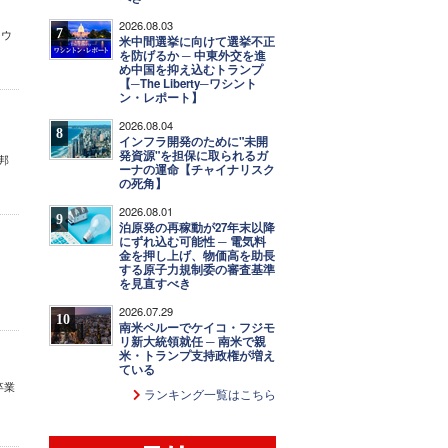
2026.08.03
7
『ウ
米中間選挙に向けて選挙不正
を防げるか ─ 中東外交を進
め中国を抑え込むトランプ
【─The Liberty─ワシント
ン・レポート】
2026.08.04
8
インフラ開発のために"未開
発資源"を担保に取られるガ
邦
ーナの運命【チャイナリスク
の死角】
2026.08.01
9
泊原発の再稼動が27年末以降
にずれ込む可能性 ─ 電気料
金を押し上げ、物価高を助長
する原子力規制委の審査基準
を見直すべき
2026.07.29
10
南米ペルーでケイコ・フジモ
リ新大統領就任 ─ 南米で親
米・トランプ支持政権が増え
ている
卒業
ランキング一覧はこちら