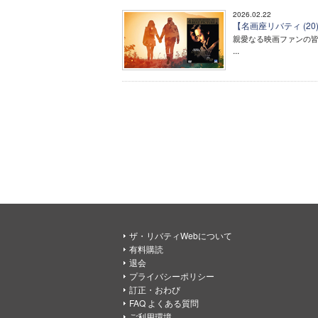
2026.02.22
【名画座リバティ (
親愛なる映画ファンの
...
ザ・リバティWebについて
有料購読
退会
プライバシーポリシー
訂正・おわび
FAQ よくある質問
ご利用環境