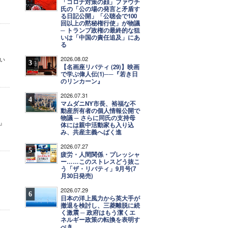
「コロナ対策の顔」ファウチ
氏の「公の場の発言と矛盾す
る日記公開」「公聴会で100
回以上の黙秘権行使」が物議
─ トランプ政権の最終的な狙
いは「中国の責任追及」にあ
る
2026.08.02
い
3
【名画座リバティ (29)】映画
で学ぶ偉人伝(1)──『若き日
のリンカーン』
2026.07.31
4
マムダニNY市長、裕福な不
動産所有者の個人情報公開で
物議 ─ さらに同氏の支持母
』
体には親中活動家も入り込
み、共産主義へばく進
2026.07.27
5
疲労・人間関係・プレッシャ
ー……このストレスどう抜こ
う「ザ・リバティ」9月号(7
月30日発売)
2026.07.29
6
日本の洋上風力から英大手が
撤退を検討し、三菱離脱に続
く激震 ─ 政府はもう潔くエ
ネルギー政策の転換を表明す
べき