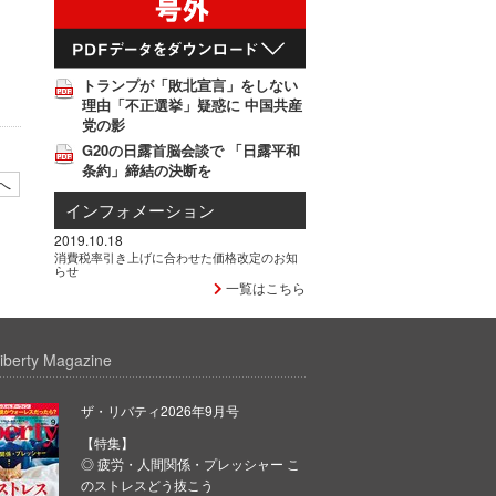
トランプが「敗北宣言」をしない
理由「不正選挙」疑惑に 中国共産
党の影
G20の日露首脳会談で 「日露平和
条約」締結の決断を
へ
インフォメーション
2019.10.18
消費税率引き上げに合わせた価格改定のお知
らせ
一覧はこちら
iberty Magazine
ザ・リバティ2026年9月号
【特集】
◎ 疲労・人間関係・プレッシャー こ
のストレスどう抜こう