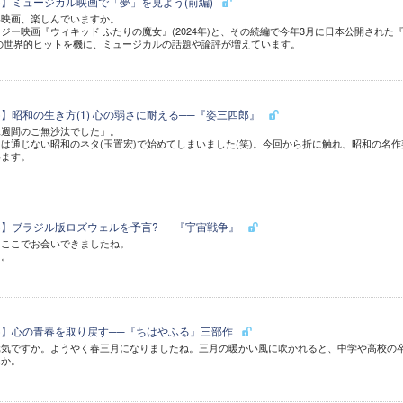
4)】ミュージカル映画で「夢」を見よう(前編)
い映画、楽しんでいますか。
ジー映画『ウィキッド ふたりの魔女』(2024年)と、その続編で今年3月に日本公開された
の世界的ヒットを機に、ミュージカルの話題や論評が増えています。
3)】昭和の生き方(1) 心の弱さに耐える──『姿三四郎』
二週間のご無沙汰でした」。
は通じない昭和のネタ(玉置宏)で始めてしまいました(笑)。今回から折に触れ、昭和の名作
います。
2)】ブラジル版ロズウェルを予言?──『宇宙戦争』
たここでお会いできましたね。
た。
21)】心の青春を取り戻す──『ちはやふる』三部作
元気ですか。ようやく春三月になりましたね。三月の暖かい風に吹かれると、中学や高校の
んか。