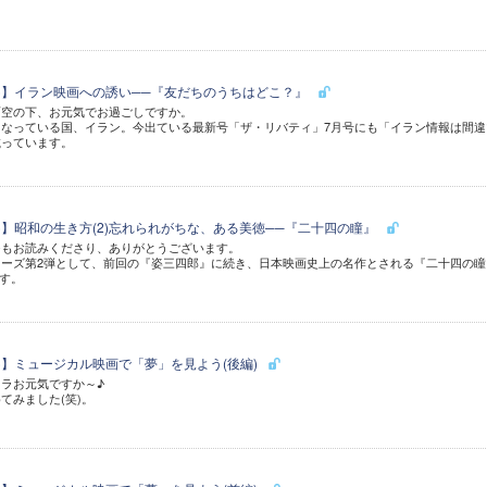
27)】イラン映画への誘い──『友だちのうちはどこ？』
雨空の下、お元気でお過ごしですか。
なっている国、イラン。今出ている最新号「ザ・リバティ」7月号にも「イラン情報は間違
載っています。
6)】昭和の生き方(2)忘れられがちな、ある美徳──『二十四の瞳』
つもお読みくださり、ありがとうございます。
ーズ第2弾として、前回の『姿三四郎』に続き、日本映画史上の名作とされる『二十四の瞳
ます。
5)】ミュージカル映画で「夢」を見よう(後編)
ラお元気ですか～♪
てみました(笑)。