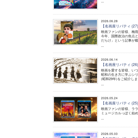
...
2026.06.28
【名画座リバティ (
映画ファンの皆様、梅
今年、国際政治の焦点と
だらけ」という記事が
...
2026.06.14
【名画座リバティ (2
映画を愛する皆様、い
昭和の生き方に学ぶシリ
(昭和29年)をご紹介し
...
2026.05.24
【名画座リバティ (2
映画ファンの皆様、ララ
ミュージカルっぽく始め
...
2026.05.03