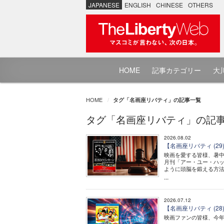
JAPANESE
ENGLISH
CHINESE
OTHERS
HOME
記事カテゴリー
大川
HOME
タグ「名画座リバティ」の記事一覧
タグ「名画座リバティ」の記
2026.08.02
【名画座リバティ (2
映画を愛する皆様、暑
月刊「アー・ユー・ハッ
ように頭脳を鍛える方法
...
2026.07.12
【名画座リバティ (
映画ファンの皆様、今