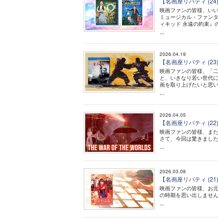
【名画座リバティ (2
映画ファンの皆様、い
ミュージカル・ファンタ
ィキッド 永遠の約束』
...
2026.04.19
【名画座リバティ (2
映画ファンの皆様、「
と、いきなり若い世代に
画を取り上げたいと思
...
2026.04.05
【名画座リバティ (2
映画ファンの皆様、ま
さて、今回は驚きまし
...
2026.03.08
【名画座リバティ (
映画ファンの皆様、お
の時期を思い出しませ
...