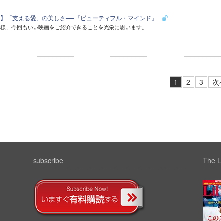
20)】「支える愛」の美しさ──『ビューティフル・マインド』
皆様、今回もいい映画をご紹介できることを光栄に思います。
1
2
3
次
subscribe
The L