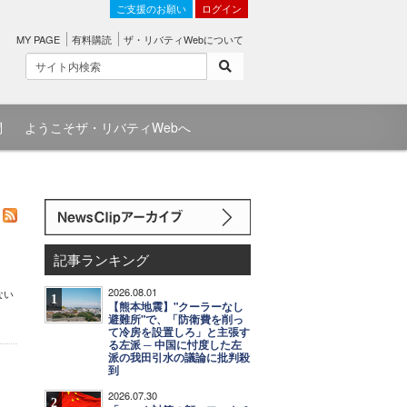
ご支援のお願い
ログイン
MY PAGE
有料購読
ザ・リバティWebについて
問
ようこそザ・リバティWebへ
記事ランキング
2026.08.01
ない
1
【熊本地震】"クーラーなし
避難所"で、「防衛費を削っ
て冷房を設置しろ」と主張す
る左派 ─ 中国に忖度した左
派の我田引水の議論に批判殺
到
2026.07.30
2