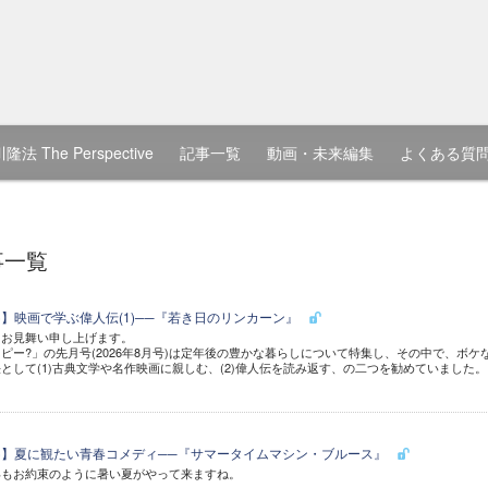
隆法 The Perspective
記事一覧
動画・未来編集
よくある質
事一覧
9)】映画で学ぶ偉人伝(1)──『若き日のリンカーン』
中お見舞い申し上げます。
ピー?」の先月号(2026年8月号)は定年後の豊かな暮らしについて特集し、その中で、ボケ
として(1)古典文学や名作映画に親しむ、(2)偉人伝を読み返す、の二つを勧めていました。
28)】夏に観たい青春コメディ──『サマータイムマシン・ブルース』
年もお約束のように暑い夏がやって来ますね。