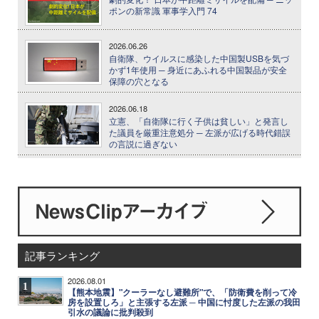
ポンの新常識 軍事学入門 74
2026.06.26
自衛隊、ウイルスに感染した中国製USBを気づ
かず1年使用 ─ 身近にあふれる中国製品が安全
保障の穴となる
2026.06.18
立憲、「自衛隊に行く子供は貧しい」と発言し
た議員を厳重注意処分 ─ 左派が広げる時代錯誤
の言説に過ぎない
記事ランキング
2026.08.01
1
【熊本地震】"クーラーなし避難所"で、「防衛費を削って冷
房を設置しろ」と主張する左派 ─ 中国に忖度した左派の我田
引水の議論に批判殺到