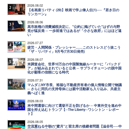
2026.08.02
2
【名画座リバティ (29)】映画で学ぶ偉人伝(1)──『若き日の
リンカーン』
2026.08.06
3
高市政権の消費減税決定に、"公約に掲げていた"はずの与野
党が猛反発 ─ 一歩前進ではあるが「小さな政府」にはほど遠
い
2026.07.27
4
疲労・人間関係・プレッシャー……このストレスどう抜こう
「ザ・リバティ」9月号(7月30日発売)
2026.08.07
5
米調査会社、世界10万台の中国製無線ルーターに「バックド
ア」が組み込まれていると公表 ─ サプライチェーンの脱中国
化が顧客の信頼になる時代
2026.07.31
6
マムダニNY市長、裕福な不動産所有者の個人情報公開で物議
─ さらに同氏の支持母体には親中活動家も入り込み、共産主
義へばく進
2026.08.03
7
米中間選挙に向けて選挙不正を防げるか ─ 中東外交を進め中
国を抑え込むトランプ【─The Liberty─ワシントン・レポー
ト】
2026.08.05
8
交流重ねる中朝の"蜜月"と習主席の後継者問題【澁谷司──中