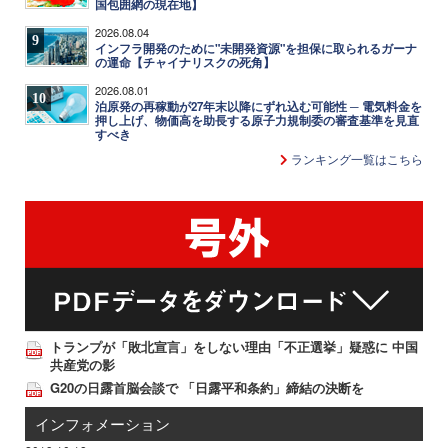
国包囲網の現在地】
2026.08.04
9
インフラ開発のために"未開発資源"を担保に取られるガーナ
の運命【チャイナリスクの死角】
2026.08.01
10
泊原発の再稼動が27年末以降にずれ込む可能性 ─ 電気料金を
押し上げ、物価高を助長する原子力規制委の審査基準を見直
すべき
ランキング一覧はこちら
トランプが「敗北宣言」をしない理由「不正選挙」疑惑に 中国
共産党の影
G20の日露首脳会談で 「日露平和条約」締結の決断を
インフォメーション