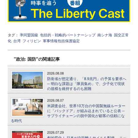
タグ：
準同盟国級
包括的・戦略的パートナーシップ
南シナ海
国交正常
化
台湾
フィリピン
軍事情報包括保護協定
"政治: 国防"の関連記事
2026.08.08
防衛省が想定通り、「8.9兆円」の予算を要求へ
─ 明白な課題は「隊員集め」で、少子化で現状
の規模を維持するのも困難
2026.08.07
米調査会社、世界10万台の中国製無線ルーター
に「バックドア」が組み込まれていると公表 ─
サプライチェーンの脱中国化が顧客の信頼にな
る時代
2026.07.29
劇的変化！ 日本が中距離ミサイルを配備 ─ ニッ