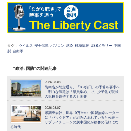
タグ：
ウイルス
安全保障
パソコン
感染
極秘情報
USBメモリー
中国
製
自衛隊
"政治: 国防"の関連記事
2026.08.08
防衛省が想定通り、「8.9兆円」の予算を要求へ
─ 明白な課題は「隊員集め」で、少子化で現状
の規模を維持するのも困難
2026.08.07
米調査会社、世界10万台の中国製無線ルーター
に「バックドア」が組み込まれていると公表 ─
サプライチェーンの脱中国化が顧客の信頼にな
る時代