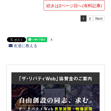
続きは2ページ目へ(有料記事)
1
2
Next
友達に教える