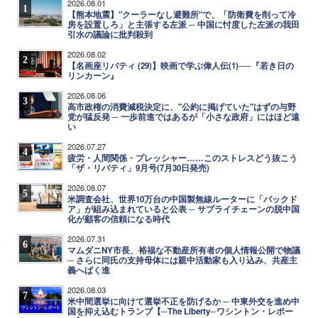
2026.08.01
1
【熊本地震】"クーラーなし避難所"で、「防衛費を削って冷
房を設置しろ」と主張する左派 ─ 中国に忖度した左派の我田
引水の議論に批判殺到
2026.08.02
2
【名画座リバティ (29)】映画で学ぶ偉人伝(1)──『若き日の
リンカーン』
2026.08.06
3
高市政権の消費減税決定に、"公約に掲げていた"はずの与野
党が猛反発 ─ 一歩前進ではあるが「小さな政府」にはほど遠
い
2026.07.27
4
疲労・人間関係・プレッシャー……このストレスどう抜こう
「ザ・リバティ」9月号(7月30日発売)
2026.08.07
5
米調査会社、世界10万台の中国製無線ルーターに「バックド
ア」が組み込まれていると公表 ─ サプライチェーンの脱中国
化が顧客の信頼になる時代
2026.07.31
6
マムダニNY市長、裕福な不動産所有者の個人情報公開で物議
─ さらに同氏の支持母体には親中活動家も入り込み、共産主
義へばく進
2026.08.03
7
米中間選挙に向けて選挙不正を防げるか ─ 中東外交を進め中
国を抑え込むトランプ【─The Liberty─ワシントン・レポー