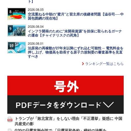
ト】
2026.08.05
8
交流重ねる中朝の"蜜月"と習主席の後継者問題【澁谷司──中
国包囲網の現在地】
2026.08.04
9
インフラ開発のために"未開発資源"を担保に取られるガーナ
の運命【チャイナリスクの死角】
2026.08.01
10
泊原発の再稼動が27年末以降にずれ込む可能性 ─ 電気料金を
押し上げ、物価高を助長する原子力規制委の審査基準を見直
すべき
ランキング一覧はこちら
トランプが「敗北宣言」をしない理由「不正選挙」疑惑に 中国
共産党の影
G20の日露首脳会談で 「日露平和条約」締結の決断を