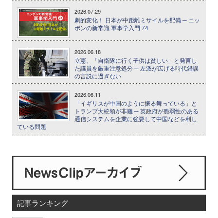
2026.07.29
劇的変化！ 日本が中距離ミサイルを配備 ─ ニッ
ポンの新常識 軍事学入門 74
2026.06.18
立憲、「自衛隊に行く子供は貧しい」と発言し
た議員を厳重注意処分 ─ 左派が広げる時代錯誤
の言説に過ぎない
2026.06.11
「イギリスが中国のように振る舞っている」と
トランプ大統領が非難 ─ 英政府が脆弱性のある
通信システムを企業に強要して中国などを利し
ている問題
記事ランキング