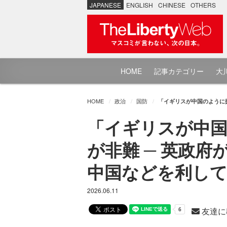
JAPANESE
ENGLISH
CHINESE
OTHERS
HOME
記事カテゴリー
大川
HOME
政治
国防
「イギリスが中国のように
「イギリスが中
が非難 ─ 英政
中国などを利し
2026.06.11
友達に