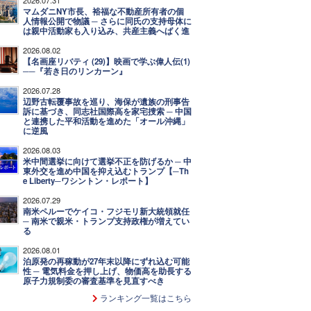
マムダニNY市長、裕福な不動産所有者の個
人情報公開で物議 ─ さらに同氏の支持母体に
は親中活動家も入り込み、共産主義へばく進
2026.08.02
【名画座リバティ (29)】映画で学ぶ偉人伝(1)
──『若き日のリンカーン』
2026.07.28
辺野古転覆事故を巡り、海保が遺族の刑事告
訴に基づき、同志社国際高を家宅捜索 ─ 中国
と連携した平和活動を進めた「オール沖縄」
に逆風
2026.08.03
米中間選挙に向けて選挙不正を防げるか ─ 中
東外交を進め中国を抑え込むトランプ【─Th
e Liberty─ワシントン・レポート】
2026.07.29
南米ペルーでケイコ・フジモリ新大統領就任
─ 南米で親米・トランプ支持政権が増えてい
る
2026.08.01
泊原発の再稼動が27年末以降にずれ込む可能
性 ─ 電気料金を押し上げ、物価高を助長する
原子力規制委の審査基準を見直すべき
ランキング一覧はこちら