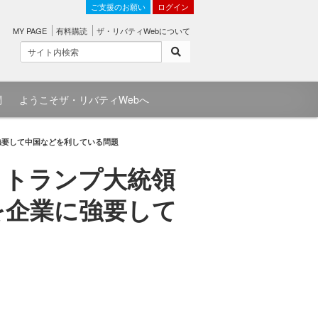
ご支援のお願い
ログイン
MY PAGE
有料購読
ザ・リバティWebについて
問
ようこそザ・リバティWebへ
強要して中国などを利している問題
とトランプ大統領
を企業に強要して