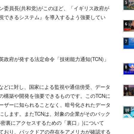
5
ン委員長(共和党)がこのほど、「イギリス政府が
視できるシステム』を導入するよう強要してい
6
7
政府が発する法定命令「技術能力通知(TCN)」
8
業などに対し、国家による監視や通信傍受、データ
9
の構築や開発を強要できるものです。このTCNに
ーザーに知られることなく、暗号化されたデータ
10
にします。またTCNは、対象の企業がそのバック
秘密裏にアクセスするための「裏口」)について
ており、バックドアの存在をアメリカが確認する