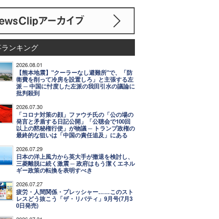
事ランキング
2026.08.01
【熊本地震】"クーラーなし避難所"で、「防
衛費を削って冷房を設置しろ」と主張する左
派 ─ 中国に忖度した左派の我田引水の議論に
批判殺到
2026.07.30
「コロナ対策の顔」ファウチ氏の「公の場の
発言と矛盾する日記公開」「公聴会で100回
以上の黙秘権行使」が物議 ─ トランプ政権の
最終的な狙いは「中国の責任追及」にある
2026.07.29
日本の洋上風力から英大手が撤退を検討し、
三菱離脱に続く激震 ─ 政府はもう潔くエネル
ギー政策の転換を表明すべき
2026.07.27
疲労・人間関係・プレッシャー……このスト
レスどう抜こう「ザ・リバティ」9月号(7月3
0日発売)
2026.07.31