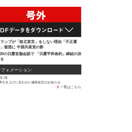
トランプが「敗北宣言」をしない理由「不正選
」疑惑に 中国共産党の影
20の日露首脳会談で 「日露平和条約」締結の決
断を
ンフォメーション
0.18
率引き上げに合わせた価格改定のお知らせ
一覧はこちら