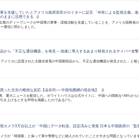
軍を支援していたとアメリカ政府高官がロイターに証言 「AI等による監視主義」進
意のままに活用できる
新興企業のディープシークが中国軍の軍事・諜報活動を支援していることを、アメリカ国務省
ター通信に明かしました。
品から「不正な通信機器」を発見 ─ 拙速に導入するあまり軽視されるサイバー攻撃
「アメリカに設置された太陽光発電の中国製部品から、不正な通信機器が発見された」と報
買った北京の稚拙な反応【澁谷司──中国包囲網の現在地】
日夜、重大ニュースを配信した。ホワイトハウスは公式サイトに、中国への関税を145%から(
に引き上げるとする声明を掲載したのである(*1)。
視カメラ3万台以上が「中国にデータ転送」設定済みと発覚 日本も中国政府の「監
カメラが「韓国製」と偽って軍や警察などに納入されていたことが大きな問題となっていま