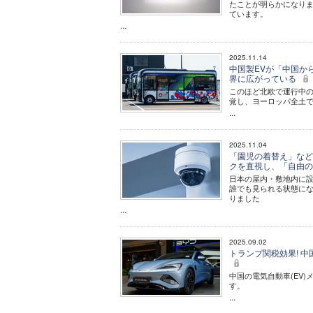
たことが明らかになりま
ています。
...
2025.11.14
中国製EVが「中国か
界に広がっている
このほど北欧で運行中の
覚し、ヨーロッパ全土
...
2025.11.04
「園児の着替え」など
クを直視し、「自由
日本の屋内・敷地内に設
誰でも見られる状態に
りました
...
2025.09.02
トランプ関税効果! 中
中国の電気自動車(EV
す。
...