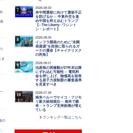
2026.08.03
7
め
米中間選挙に向けて選挙不正
を防げるか ─ 中東外交を進
め中国を抑え込むトランプ
の高
【─The Liberty─ワシント
ン・レポート】
2026.08.04
8
インフラ開発のために"未開
発資源"を担保に取られるガ
リ
ーナの運命【チャイナリスク
の死角】
じま
2026.08.01
9
泊原発の再稼動が27年末以降
にずれ込む可能性 ─ 電気料
金を押し上げ、物価高を助長
する原子力規制委の審査基準
を見直すべき
一
2026.07.29
10
南米ペルーでケイコ・フジモ
リ新大統領就任 ─ 南米で親
米・トランプ支持政権が増え
ている
ランキング一覧はこちら
視の
す。