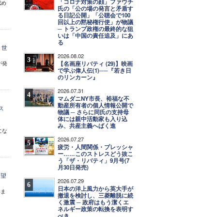
「コロナ対策の顔」ファウチ
認め
氏の「公の場の発言と矛盾す
る日記公開」「公聴会で100
回以上の黙秘権行使」が物議
─ トランプ政権の最終的な狙
いは「中国の責任追及」にあ
る
、世
2026.08.02
3
が発
【名画座リバティ (29)】映画
で学ぶ偉人伝(1)──『若き日
のリンカーン』
2026.07.31
4
マムダニNY市長、裕福な不
動産所有者の個人情報公開で
ス
物議 ─ さらに同氏の支持母
体には親中活動家も入り込
、
み、共産主義へばく進
にな
2026.07.27
5
疲労・人間関係・プレッシャ
ー……このストレスどう抜こ
う「ザ・リバティ」9月号(7
月30日発売)
野望
2026.07.29
6
日本の洋上風力から英大手が
いま
撤退を検討し、三菱離脱に続
く激震 ─ 政府はもう潔くエ
ネルギー政策の転換を表明す
べき