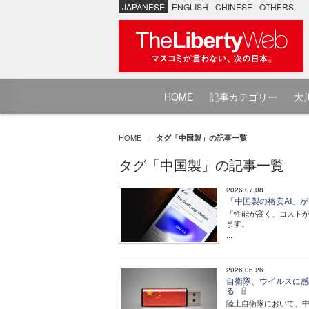
JAPANESE
ENGLISH
CHINESE
OTHERS
HOME
記事カテゴリー
大川
HOME
タグ「中国製」の記事一覧
タグ「中国製」の記事一覧
2026.07.08
「中国製の格安AI」
「性能が高く、コストが
ます。
...
2026.06.26
自衛隊、ウイルスに感
る
陸上自衛隊において、中