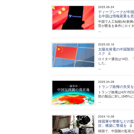
2025.06.24
ディープシークが中国
る中国は情報産業を
中国で人工知能(AI)
官が匿名を条件にロイ
...
2025.05.16
太陽光発電の中国製部
スク
ロイター通信は14日、
した。
...
2025.04.28
トランプ政権の失笑を
トランプ政権は4月15
部の製品に対し)245%
...
2024.10.08
韓国軍や警察などの監
目」構築に警戒を
韓国で、中国製の監視