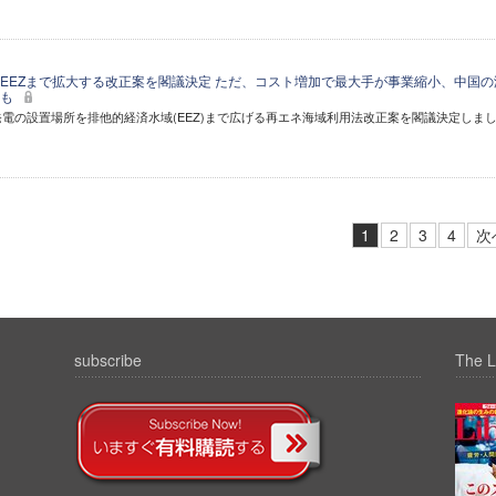
EEZまで拡大する改正案を閣議決定 ただ、コスト増加で最大手が事業縮小、中国の
れも
発電の設置場所を排他的経済水域(EEZ)まで広げる再エネ海域利用法改正案を閣議決定しま
1
2
3
4
次
subscribe
The L