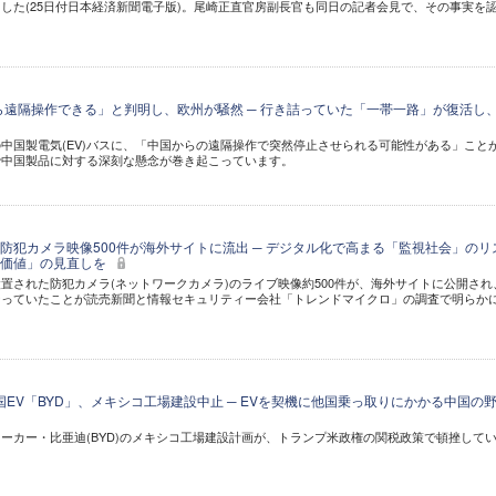
した(25日付日本経済新聞電子版)。尾崎正直官房副長官も同日の記者会見で、その事実を
ら遠隔操作できる」と判明し、欧州が騒然 ─ 行き詰っていた「一帯一路」が復活し
中国製電気(EV)バスに、「中国からの遠隔操作で突然停止させられる可能性がある」こと
で中国製品に対する深刻な懸念が巻き起こっています。
防犯カメラ映像500件が海外サイトに流出 ─ デジタル化で高まる「監視社会」のリ
の価値」の見直しを
置された防犯カメラ(ネットワークカメラ)のライブ映像約500件が、海外サイトに公開され
なっていたことが読売新聞と情報セキュリティー会社「トレンドマイクロ」の調査で明らか
国EV「BYD」、メキシコ工場建設中止 ─ EVを契機に他国乗っ取りにかかる中国の
)メーカー・比亜迪(BYD)のメキシコ工場建設計画が、トランプ米政権の関税政策で頓挫して