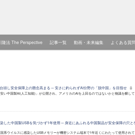
隆法 The Perspective
記事一覧
動画・未来編集
よくある質
が台頭し安全保障上の懸念高まる ─ 安さに釣られずAI分野の「脱中国」を目指せ
安い中国製AI(人工知能)」が公開され、アメリカのAIを上回るのではないかと物議を醸して
染した中国製USBを気づかず1年使用 ─ 身近にあふれる中国製品が安全保障の穴と
国系ウイルスに感染したUSBメモリーが機密システム端末で1年近くにわたって使用されて