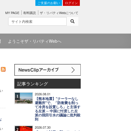
ご支援のお願い
ログイン
MY PAGE
有料購読
ザ・リバティWebについて
問
ようこそザ・リバティWebへ
記事ランキング
い
2026.08.01
1
【熊本地震】"クーラーなし
避難所"で、「防衛費を削っ
て冷房を設置しろ」と主張す
る左派 ─ 中国に忖度した左
派の我田引水の議論に批判殺
な
到
2026.07.30
い
2