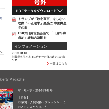
海
トランプが「敗北宣言」をしない
理由「不正選挙」疑惑に 中国共産
し
党の影
G20の日露首脳会談で 「日露平和
条約」締結の決断を
インフォメーション
へ
2019.10.18
消費税率引き上げに合わせた価格改定のお知
らせ
一覧はこちら
iberty Magazine
ザ・リバティ2026年9月号
【特集】
◎ 疲労・人間関係・プレッシャー こ
のストレスどう抜こう