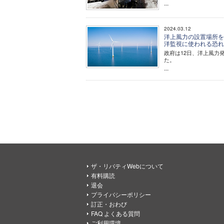
...
2024.03.12
洋上風力の設置場所を
洋監視に使われる恐
政府は12日、洋上風力
た。
...
ザ・リバティWebについて
有料購読
退会
プライバシーポリシー
訂正・おわび
FAQ よくある質問
ご利用環境