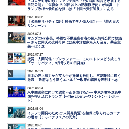
「コロナ対策の顔」ファウチ氏の「公の場の発言と矛盾する
日記公開」「公聴会で100回以上の黙秘権行使」が物議 ─ ト
ランプ政権の最終的な狙いは「中国の責任追及」にある
2026.08.02
3
【名画座リバティ (29)】映画で学ぶ偉人伝(1)──『若き日の
リンカーン』
2026.07.31
4
マムダニNY市長、裕福な不動産所有者の個人情報公開で物議
─ さらに同氏の支持母体には親中活動家も入り込み、共産主
義へばく進
2026.07.27
5
疲労・人間関係・プレッシャー……このストレスどう抜こう
「ザ・リバティ」9月号(7月30日発売)
2026.07.29
6
日本の洋上風力から英大手が撤退を検討し、三菱離脱に続く
激震 ─ 政府はもう潔くエネルギー政策の転換を表明すべき
2026.08.03
7
米中間選挙に向けて選挙不正を防げるか ─ 中東外交を進め中
国を抑え込むトランプ【─The Liberty─ワシントン・レポー
ト】
2026.08.04
8
インフラ開発のために"未開発資源"を担保に取られるガーナ
の運命【チャイナリスクの死角】
2026.08.01
9