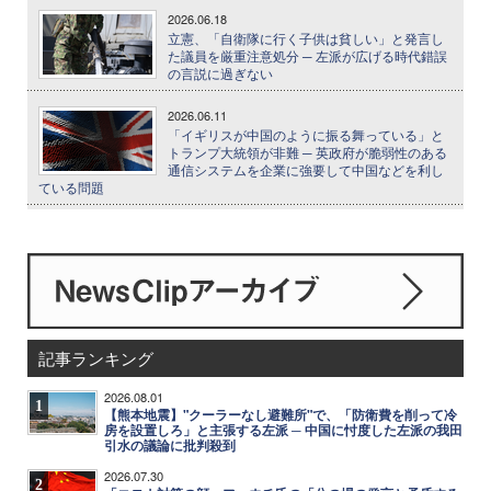
2026.06.18
立憲、「自衛隊に行く子供は貧しい」と発言し
た議員を厳重注意処分 ─ 左派が広げる時代錯誤
の言説に過ぎない
2026.06.11
「イギリスが中国のように振る舞っている」と
トランプ大統領が非難 ─ 英政府が脆弱性のある
通信システムを企業に強要して中国などを利し
ている問題
記事ランキング
2026.08.01
1
【熊本地震】"クーラーなし避難所"で、「防衛費を削って冷
房を設置しろ」と主張する左派 ─ 中国に忖度した左派の我田
引水の議論に批判殺到
2026.07.30
2