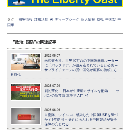
タグ：
機密情報
諜報活動
AI
ディープシーク
個人情報
監視
中国製
中
国軍
"政治: 国防"の関連記事
2026.08.07
米調査会社、世界10万台の中国製無線ルーター
に「バックドア」が組み込まれていると公表 ─
サプライチェーンの脱中国化が顧客の信頼にな
る時代
2026.07.29
劇的変化！ 日本が中距離ミサイルを配備 ─ ニッ
ポンの新常識 軍事学入門 74
2026.06.26
自衛隊、ウイルスに感染した中国製USBを気づ
かず1年使用 ─ 身近にあふれる中国製品が安全
保障の穴となる