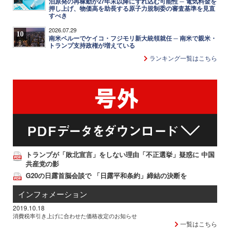
泊原発の再稼動が27年末以降にずれ込む可能性 ─ 電気料金を
押し上げ、物価高を助長する原子力規制委の審査基準を見直
すべき
2026.07.29
10
南米ペルーでケイコ・フジモリ新大統領就任 ─ 南米で親米・
トランプ支持政権が増えている
ランキング一覧はこちら
トランプが「敗北宣言」をしない理由「不正選挙」疑惑に 中国
共産党の影
G20の日露首脳会談で 「日露平和条約」締結の決断を
インフォメーション
2019.10.18
消費税率引き上げに合わせた価格改定のお知らせ
一覧はこちら