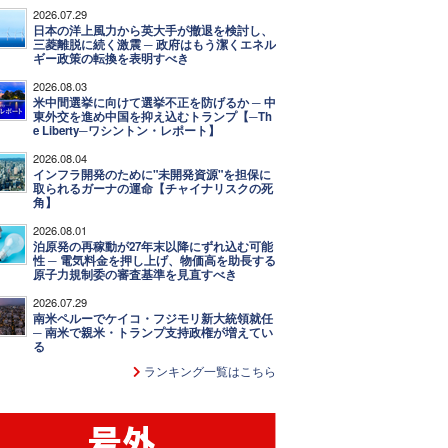
2026.07.29
日本の洋上風力から英大手が撤退を検討し、
三菱離脱に続く激震 ─ 政府はもう潔くエネル
ギー政策の転換を表明すべき
2026.08.03
米中間選挙に向けて選挙不正を防げるか ─ 中
東外交を進め中国を抑え込むトランプ【─Th
e Liberty─ワシントン・レポート】
2026.08.04
インフラ開発のために"未開発資源"を担保に
取られるガーナの運命【チャイナリスクの死
角】
2026.08.01
泊原発の再稼動が27年末以降にずれ込む可能
性 ─ 電気料金を押し上げ、物価高を助長する
原子力規制委の審査基準を見直すべき
2026.07.29
南米ペルーでケイコ・フジモリ新大統領就任
─ 南米で親米・トランプ支持政権が増えてい
る
ランキング一覧はこちら