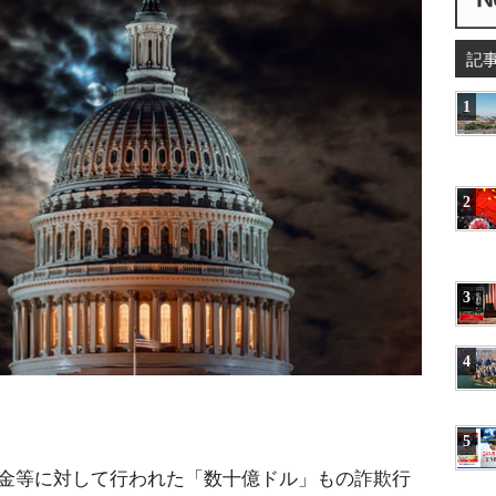
記
1
2
3
4
5
付金等に対して行われた「数十億ドル」もの詐欺行