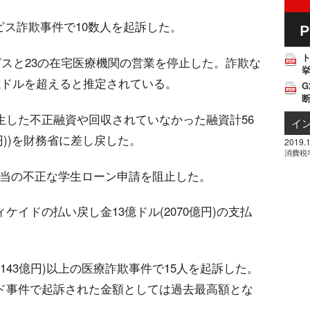
ホスピス詐欺事件で10数人を起訴した。
ピスと23の在宅医療機関の営業を停止した。詐欺な
挙
億ドルを超えると推定されている。
G
生した不正融資や回収されていなかった融資計56
イ
4兆円))を財務省に差し戻した。
2019.1
消費税
円)相当の不正な学生ローン申請を阻止した。
イドの払い戻し金13億ドル(2070億円)の支払
(143億円)以上の医療詐欺事件で15人を起訴した。
ド事件で起訴された金額としては過去最高額とな