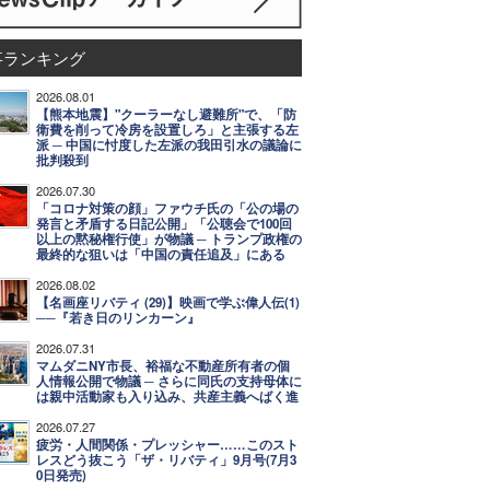
事ランキング
2026.08.01
【熊本地震】"クーラーなし避難所"で、「防
衛費を削って冷房を設置しろ」と主張する左
派 ─ 中国に忖度した左派の我田引水の議論に
批判殺到
2026.07.30
「コロナ対策の顔」ファウチ氏の「公の場の
発言と矛盾する日記公開」「公聴会で100回
以上の黙秘権行使」が物議 ─ トランプ政権の
最終的な狙いは「中国の責任追及」にある
2026.08.02
【名画座リバティ (29)】映画で学ぶ偉人伝(1)
──『若き日のリンカーン』
2026.07.31
マムダニNY市長、裕福な不動産所有者の個
人情報公開で物議 ─ さらに同氏の支持母体に
は親中活動家も入り込み、共産主義へばく進
2026.07.27
疲労・人間関係・プレッシャー……このスト
レスどう抜こう「ザ・リバティ」9月号(7月3
0日発売)