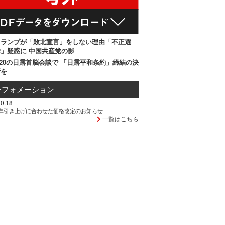
トランプが「敗北宣言」をしない理由「不正選
」疑惑に 中国共産党の影
20の日露首脳会談で 「日露平和条約」締結の決
断を
ンフォメーション
0.18
率引き上げに合わせた価格改定のお知らせ
一覧はこちら