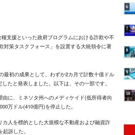
6
7
食糧支援といった政府プログラムにおける詐欺や不
欺対策タスクフォース」を設置する大統領令に署
8
9
の最初の成果として、わずか2カ月で計数十億ドル
特定したと発表しました。以下は、その一部です。
10
理由に、ミネソタ州へのメディケイド(低所得者向
00万ドル(410億円)を停止した。
リカ人を標的とした大規模な不動産および融資詐
を起訴した。