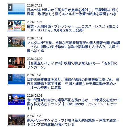
2026.07.29
3
日本の洋上風力から英大手が撤退を検討し、三菱離脱に続く
激震 ─ 政府はもう潔くエネルギー政策の転換を表明すべき
2026.07.27
4
疲労・人間関係・プレッシャー……このストレスどう抜こう
「ザ・リバティ」9月号(7月30日発売)
2026.07.31
5
マムダニNY市長、裕福な不動産所有者の個人情報公開で物議
─ さらに同氏の支持母体には親中活動家も入り込み、共産主
義へばく進
2026.08.02
6
【名画座リバティ (29)】映画で学ぶ偉人伝(1)──『若き日の
リンカーン』
2026.07.28
7
辺野古転覆事故を巡り、海保が遺族の刑事告訴に基づき、同
志社国際高を家宅捜索 ─ 中国と連携した平和活動を進めた
「オール沖縄」に逆風
2026.08.03
8
米中間選挙に向けて選挙不正を防げるか ─ 中東外交を進め中
国を抑え込むトランプ【─The Liberty─ワシントン・レポー
ト】
2026.07.29
9
南米ペルーでケイコ・フジモリ新大統領就任 ─ 南米で親米・
トランプ支持政権が増えている