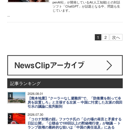
penAI社」が開発しているAI(人工知能)との対話
ソフト「ChatGPT」が話題となる中、問題も生
じています。
...
1
2
次へ
記事ランキング
2026.08.01
1
【熊本地震】"クーラーなし避難所"で、「防衛費を削って冷
房を設置しろ」と主張する左派 ─ 中国に忖度した左派の我田
引水の議論に批判殺到
2026.07.30
2
「コロナ対策の顔」ファウチ氏の「公の場の発言と矛盾する
日記公開」「公聴会で100回以上の黙秘権行使」が物議 ─ ト
ランプ政権の最終的な狙いは「中国の責任追及」にある