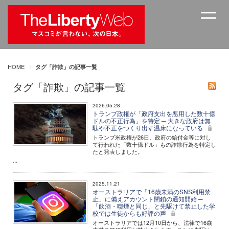
HOME
タグ「詐欺」の記事一覧
タグ「詐欺」の記事一覧
2026.05.28
トランプ政権が「政府支出を悪用した数十億
ドルの不正行為」を特定 ─ 大きな政府は無
駄や不正をつくり出す温床になっている
トランプ米政権が26日、政府の給付金等に対し
て行われた「数十億ドル」もの詐欺行為を特定し
たと発表しました。
...
2025.11.21
オーストラリアで「16歳未満のSNS利用禁
止」に備えアカウント閉鎖の通知開始 ─
「飲酒・喫煙と同じ」と先駆けて禁止した学
校では生徒からも好評の声
オーストラリアでは12月10日から、法律で16歳