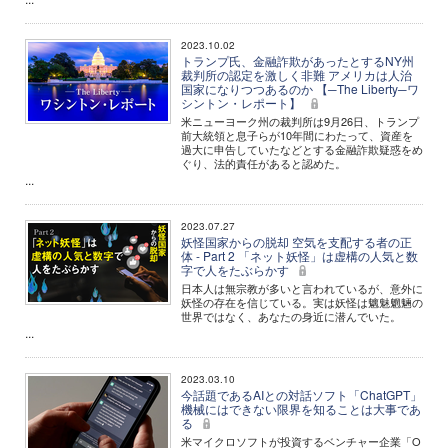
2023.10.02
トランプ氏、金融詐欺があったとするNY州
裁判所の認定を激しく非難 アメリカは人治
国家になりつつあるのか 【─The Liberty─ワ
シントン・レポート】
米ニューヨーク州の裁判所は9月26日、トランプ
前大統領と息子らが10年間にわたって、資産を
過大に申告していたなどとする金融詐欺疑惑をめ
ぐり、法的責任があると認めた。
...
2023.07.27
妖怪国家からの脱却 空気を支配する者の正
体 - Part 2 「ネット妖怪」は虚構の人気と数
字で人をたぶらかす
日本人は無宗教が多いと言われているが、意外に
妖怪の存在を信じている。実は妖怪は魑魅魍魎の
世界ではなく、あなたの身近に潜んでいた。
...
2023.03.10
今話題であるAIとの対話ソフト「ChatGPT」
機械にはできない限界を知ることは大事であ
る
米マイクロソフトが投資するベンチャー企業「O