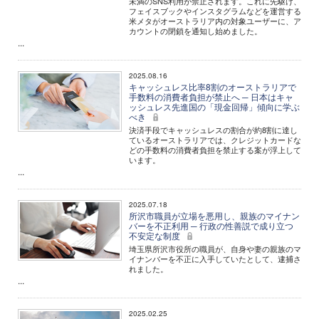
未満のSNS利用が禁止されます。これに先駆け、
フェイスブックやインスタグラムなどを運営する
米メタがオーストラリア内の対象ユーザーに、ア
カウントの閉鎖を通知し始めました。
...
2025.08.16
キャッシュレス比率8割のオーストラリアで
手数料の消費者負担が禁止へ ─ 日本はキャ
ッシュレス先進国の「現金回帰」傾向に学ぶ
べき
決済手段でキャッシュレスの割合が約8割に達し
ているオーストラリアでは、クレジットカードな
どの手数料の消費者負担を禁止する案が浮上して
います。
...
2025.07.18
所沢市職員が立場を悪用し、親族のマイナン
バーを不正利用 ─ 行政の性善説で成り立つ
不安定な制度
埼玉県所沢市役所の職員が、自身や妻の親族のマ
イナンバーを不正に入手していたとして、逮捕さ
れました。
...
2025.02.25