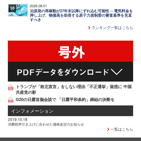
2026.08.01
10
泊原発の再稼動が27年末以降にずれ込む可能性 ─ 電気料金を
押し上げ、物価高を助長する原子力規制委の審査基準を見直
すべき
ランキング一覧はこちら
トランプが「敗北宣言」をしない理由「不正選挙」疑惑に 中国
共産党の影
G20の日露首脳会談で 「日露平和条約」締結の決断を
インフォメーション
2019.10.18
消費税率引き上げに合わせた価格改定のお知らせ
一覧はこちら