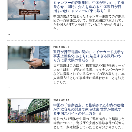
ミャンマーの詐欺集団、中国が圧力かけて摘
発させ、同時に介入を進める 中国政府が目
指すのはミャンマーの"乗っ取り"
中国の要請で始まったミャンマー東部での詐欺集
団の一斉摘発において、犯罪組織に拘束されてい
た外国人が1万人を超えていることが分かりまし
た。
...
2024.06.21
政府が携帯電話の契約にマイナカード提示を
事実上義務化 あまりに姑息すぎる政府のや
り方に最大限の警戒を
日本政府はこのほど、携帯電話や電話転送サービ
スを「対面」で契約する際、マイナンバーカード
などに搭載されているICチップの読み取りを、本
人確認方法として事業者に義務付けることを決定
しました。
...
2024.02.23
中国の「警察拠点」と指摘された都内の建物
が詐欺容疑の関連で家宅捜索 世界が警戒す
る中国スパイへの抑止力を
海外の人権団体が中国の「警察拠点」と指摘した
建物について、警視庁公安部が詐欺事件の関連先
として、家宅捜索していたことが分かりました。
...