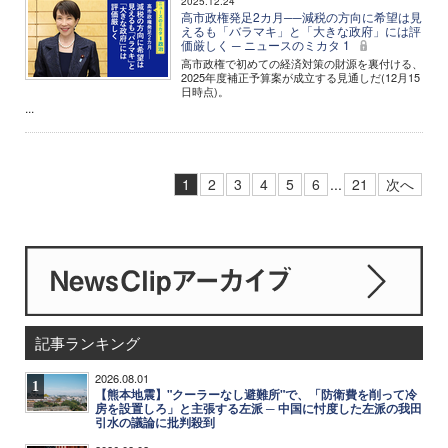
2025.12.24
高市政権発足2カ月──減税の方向に希望は見
えるも「バラマキ」と「大きな政府」には評
価厳しく ─ ニュースのミカタ 1
高市政権で初めての経済対策の財源を裏付ける、
2025年度補正予算案が成立する見通しだ(12月15
日時点)。
...
1
2
3
4
5
6
...
21
次へ
記事ランキング
2026.08.01
1
【熊本地震】"クーラーなし避難所"で、「防衛費を削って冷
房を設置しろ」と主張する左派 ─ 中国に忖度した左派の我田
引水の議論に批判殺到