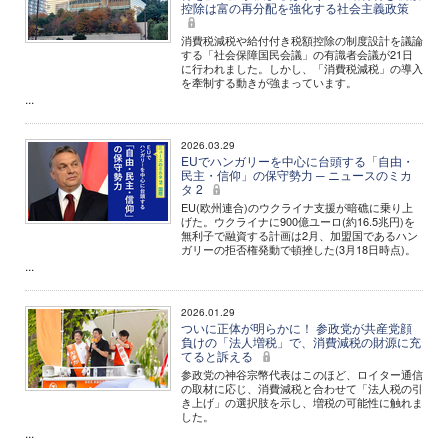
控除は富の再分配を強化する社会主義政策
消費税減税や給付付き税額控除の制度設計を議論
する「社会保障国民会議」の有識者会議が21日
に行われました。しかし、「消費税減税」の導入
を牽制する動きが強まっています。
...
2026.03.29
EUでハンガリーを中心に台頭する「自由・
民主・信仰」の保守勢力 ─ ニュースのミカ
タ 2
EU(欧州連合)のウクライナ支援が暗礁に乗り上
げた。ウクライナに900億ユーロ(約16.5兆円)を
無利子で融資する計画は2月、加盟国であるハン
ガリーの拒否権発動で頓挫した(3月18日時点)。
...
2026.01.29
ついに正体が明らかに！ 参政党が共産党顔
負けの「法人増税」で、消費減税の財源に充
てると訴える
参政党の神谷宗幣代表はこのほど、ロイター通信
の取材に応じ、消費減税と合わせて「法人税の引
き上げ」の選択肢を示し、増税の可能性に触れま
した。
...