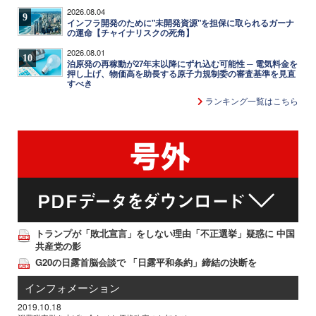
2026.08.04
9
インフラ開発のために"未開発資源"を担保に取られるガーナ
の運命【チャイナリスクの死角】
2026.08.01
10
泊原発の再稼動が27年末以降にずれ込む可能性 ─ 電気料金を
押し上げ、物価高を助長する原子力規制委の審査基準を見直
すべき
ランキング一覧はこちら
トランプが「敗北宣言」をしない理由「不正選挙」疑惑に 中国
共産党の影
G20の日露首脳会談で 「日露平和条約」締結の決断を
インフォメーション
2019.10.18