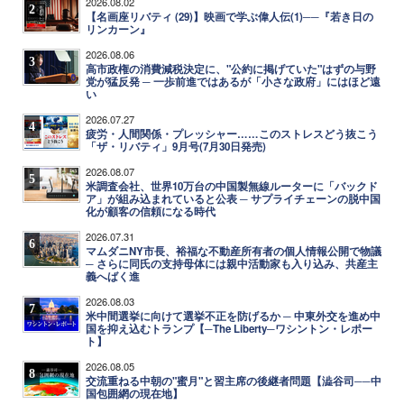
2026.08.02
2
【名画座リバティ (29)】映画で学ぶ偉人伝(1)──『若き日の
リンカーン』
2026.08.06
3
高市政権の消費減税決定に、"公約に掲げていた"はずの与野
党が猛反発 ─ 一歩前進ではあるが「小さな政府」にはほど遠
い
2026.07.27
4
疲労・人間関係・プレッシャー……このストレスどう抜こう
「ザ・リバティ」9月号(7月30日発売)
2026.08.07
5
米調査会社、世界10万台の中国製無線ルーターに「バックド
ア」が組み込まれていると公表 ─ サプライチェーンの脱中国
化が顧客の信頼になる時代
2026.07.31
6
マムダニNY市長、裕福な不動産所有者の個人情報公開で物議
─ さらに同氏の支持母体には親中活動家も入り込み、共産主
義へばく進
2026.08.03
7
米中間選挙に向けて選挙不正を防げるか ─ 中東外交を進め中
国を抑え込むトランプ【─The Liberty─ワシントン・レポー
ト】
2026.08.05
8
交流重ねる中朝の"蜜月"と習主席の後継者問題【澁谷司──中
国包囲網の現在地】