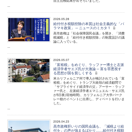
自主点検結果が出そろいました。
...
2026.05.28
給付付き税額控除の本質は社会主義的な「バ
ラマキ政策」 ─ ニュースのミカタ 1
高市政権は「社会保障国民会議」を開き、「消費
税減税」と「給付付き税額控除」の制度設計の議
論に入っている。
...
2026.05.07
「富裕税」をめぐり、ラッファー博士と左派
経済学者サエズ氏が大激論 ─ 富を罪悪視す
る思想が国を貧しくする
米カリフォルニア州で導入が検討されている「富
裕税」をめぐり、トランプ大統領の経済顧問で
「サプライサイド経済学の父」アーサー・ラッフ
ァー氏と、左派経済学者エマニュエル・サエズ氏
が5日夜(現地時間)、カリフォルニア大学バーク
レー校のイベントに出席し、ディベートを行いま
した。
...
2026.04.23
高市政権肝いりの国民会議も、「減税より給
付を」の声が強まるばかり……給付付き税額