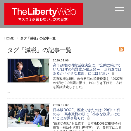
HOME
タグ「減税」の記事一覧
タグ「減税」の記事一覧
2026.08.06
高市政権の消費減税決定に、"公約に掲げて
いた"はずの与野党が猛反発 ─ 一歩前進では
あるが「小さな政府」にはほど遠い
高市政権は5日、飲食料品の消費税率を「2027年
の4月から2年間に限り、1%に引き下げる」方針
を閣議決定しました。
...
2026.07.07
日本版DOGE、廃止できたのは120件中1件
のみ ─ 高市政権の頭に「小さな政府」はな
いことが浮き彫りに
"政府の無駄"を見直す「日本版DOGE(租税特別
措置・補助金見直し担当室)」で、各省庁による