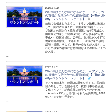
2026.01.02
2026年はどんな年になるのか。 ─ アメリカ
の首都から見た今年の展望(後編)【─The Lib
erty─ワシントン・レポート】
前編でお伝えしたように、トランプ政権の政策と
して、関税政策以外に、大型減税法案(「トラン
プ減税」の恒久化と追加減税策。去年7月成立)、
国境強化対策(不法移民対策)、政府改革(政府効
率化や、DEI(多様性、公平性、包括性)やLGBTQ
啓蒙方針の撤廃)、エネルギー・環境政策の規制
緩和・撤廃、そして、和平外交などがあるが、こ
れらの政策の背後には特徴的な理念の柱がいくつ
かある。
...
2026.01.01
2026年はどんな年になるのか。 ─ アメリカ
の首都から見た今年の展望(前編)【─The Lib
erty─ワシントン・レポート】
アメリカは本年、建国250周年を迎える。国の節
目の年として、全国各地で、祝賀行事や特別展、
文化イベント、記念庭園の建設などが行われ、
「America 250」と名付けられた公共事業は2028
年ごろまで続く予定だ。
...