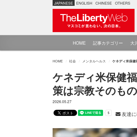
JAPANESE
ENGLISH
CHINESE
OTHERS
HOME
記事カテゴリー
大川
HOME
社会
メンタルヘルス
ケネディ米保健
ケネディ米保健福
策は宗教そのも
2026.05.27
友達に