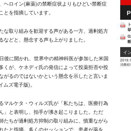
、ヘロイン(麻薬)の禁断症状よりもひどい禁断症
ことを指摘しています。
挙
たな取り組みを歓迎する声がある一方、過剰処方
G
るなどと、懸念する声も上がりました。
イ
0日後に開かれ、世界中の精神科医が参加した米国
2019.1
消費税
多くが、ケネディ氏の発信によって投薬拒否や投
ながるのではないかという懸念を示したと言いま
イムズ電子版)。
るマルケタ・ウィルズ氏が「私たちは、医療行為
ん」と表明し、拍手が沸き起こりました。ただ
師たちが過剰処方抑制の取り組みに、慎重ながら
れたと指摘。多くのセッションで、患者が薬を