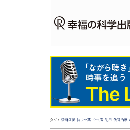
タグ：
禁断症状
抗ウツ薬
ウツ病
乱用
代替治療