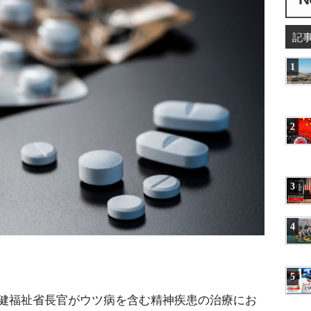
記
1
2
3
4
5
健福祉省長官がウツ病を含む精神疾患の治療にお