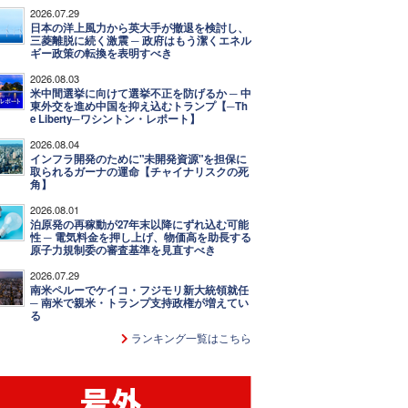
2026.07.29
日本の洋上風力から英大手が撤退を検討し、
三菱離脱に続く激震 ─ 政府はもう潔くエネル
ギー政策の転換を表明すべき
2026.08.03
米中間選挙に向けて選挙不正を防げるか ─ 中
東外交を進め中国を抑え込むトランプ【─Th
e Liberty─ワシントン・レポート】
2026.08.04
インフラ開発のために"未開発資源"を担保に
取られるガーナの運命【チャイナリスクの死
角】
2026.08.01
泊原発の再稼動が27年末以降にずれ込む可能
性 ─ 電気料金を押し上げ、物価高を助長する
原子力規制委の審査基準を見直すべき
2026.07.29
南米ペルーでケイコ・フジモリ新大統領就任
─ 南米で親米・トランプ支持政権が増えてい
る
ランキング一覧はこちら