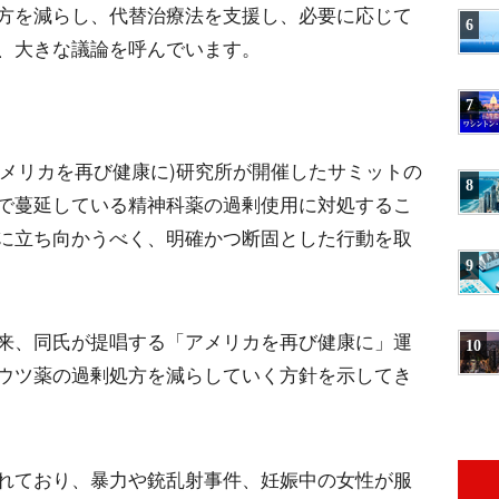
剰処方を減らし、代替治療法を支援し、必要に応じて
6
、大きな議論を呼んでいます。
7
アメリカを再び健康に)研究所が開催したサミットの
8
で蔓延している精神科薬の過剰使用に対処するこ
に立ち向かうべく、明確かつ断固とした行動を取
9
来、同氏が提唱する「アメリカを再び健康に」運
10
ウツ薬の過剰処方を減らしていく方針を示してき
れており、暴力や銃乱射事件、妊娠中の女性が服