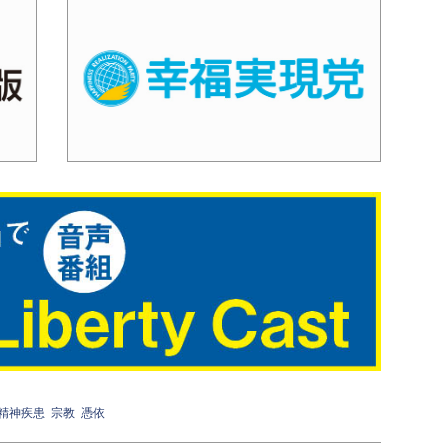
精神疾患
宗教
憑依