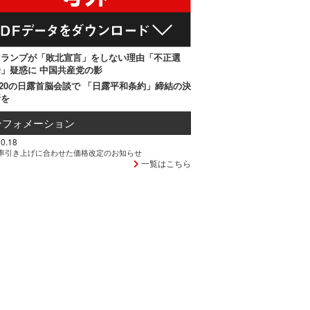
トランプが「敗北宣言」をしない理由「不正選
」疑惑に 中国共産党の影
20の日露首脳会談で 「日露平和条約」締結の決
断を
ンフォメーション
0.18
率引き上げに合わせた価格改定のお知らせ
一覧はこちら