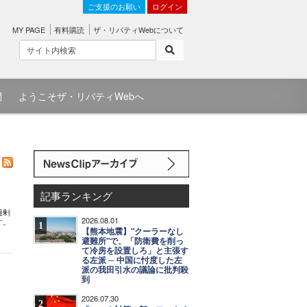
ご支援のお願い
ログイン
MY PAGE
有料購読
ザ・リバティWebについて
問
ようこそザ・リバティWebへ
記事ランキング
過剰
2026.08.01
す。
1
【熊本地震】"クーラーなし
避難所"で、「防衛費を削っ
て冷房を設置しろ」と主張す
る左派 ─ 中国に忖度した左
派の我田引水の議論に批判殺
到
2026.07.30
2