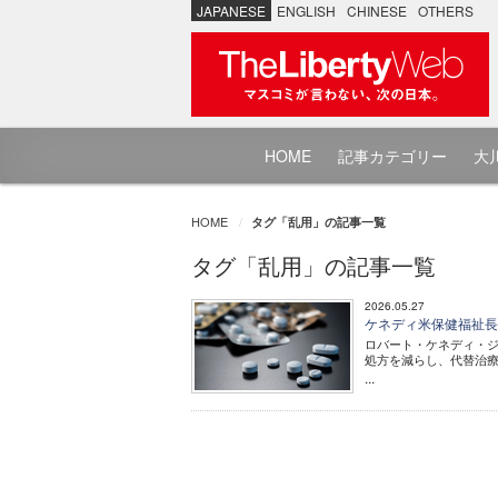
JAPANESE
ENGLISH
CHINESE
OTHERS
HOME
記事カテゴリー
大川
HOME
タグ「乱用」の記事一覧
タグ「乱用」の記事一覧
2026.05.27
ケネディ米保健福祉長
ロバート・ケネディ・ジ
処方を減らし、代替治
...