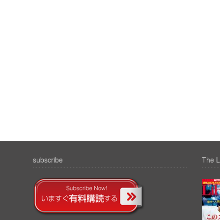
subscribe
The L