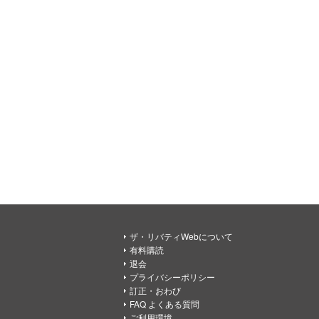
ザ・リバティWebについて
有料購読
退会
プライバシーポリシー
訂正・おわび
FAQ よくある質問
ご利用環境