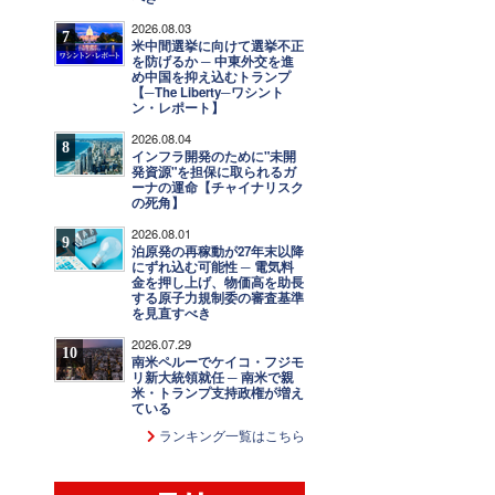
2026.08.03
7
米中間選挙に向けて選挙不正
を防げるか ─ 中東外交を進
め中国を抑え込むトランプ
【─The Liberty─ワシント
ン・レポート】
2026.08.04
8
インフラ開発のために"未開
発資源"を担保に取られるガ
ーナの運命【チャイナリスク
の死角】
2026.08.01
9
泊原発の再稼動が27年末以降
にずれ込む可能性 ─ 電気料
金を押し上げ、物価高を助長
する原子力規制委の審査基準
を見直すべき
2026.07.29
10
南米ペルーでケイコ・フジモ
リ新大統領就任 ─ 南米で親
米・トランプ支持政権が増え
ている
ランキング一覧はこちら