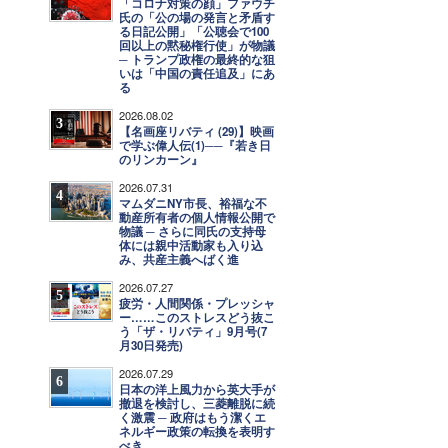
「コロナ対策の顔」ファウチ
氏の「公の場の発言と矛盾す
る日記公開」「公聴会で100
回以上の黙秘権行使」が物議
─ トランプ政権の最終的な狙
いは「中国の責任追及」にあ
る
2026.08.02
3
【名画座リバティ (29)】映画
で学ぶ偉人伝(1)──『若き日
のリンカーン』
2026.07.31
4
マムダニNY市長、裕福な不
動産所有者の個人情報公開で
物議 ─ さらに同氏の支持母
体には親中活動家も入り込
み、共産主義へばく進
2026.07.27
5
疲労・人間関係・プレッシャ
ー……このストレスどう抜こ
う「ザ・リバティ」9月号(7
月30日発売)
2026.07.29
6
日本の洋上風力から英大手が
撤退を検討し、三菱離脱に続
く激震 ─ 政府はもう潔くエ
ネルギー政策の転換を表明す
べき