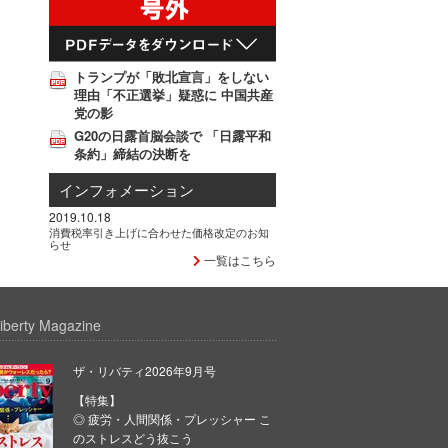
トランプが「敗北宣言」をしない
理由「不正選挙」疑惑に 中国共産
党の影
G20の日露首脳会談で 「日露平和
条約」締結の決断を
インフォメーション
2019.10.18
消費税率引き上げに合わせた価格改定のお知
らせ
一覧はこちら
iberty Magazine
ザ・リバティ2026年9月号
【特集】
◎ 疲労・人間関係・プレッシャー こ
のストレスどう抜こう