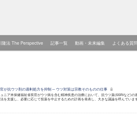
隆法 The Perspective
記事一覧
動画・未来編集
よくある質
官が抗ウツ剤の過剰処方を抑制 ─ ウツ対策は宗教そのものの仕事
ュニア米保健福祉省長官がウツ病を含む精神疾患の治療において、抗ウツ薬(SSRIなど)の
療法を支援し、必要に応じて投薬を中止するための計画を発表し、大きな議論を呼んでいま