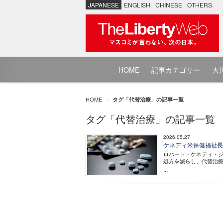
JAPANESE
ENGLISH
CHINESE
OTHERS
HOME
記事カテゴリー
大川
HOME
タグ「代替治療」の記事一覧
タグ「代替治療」の記事一覧
2026.05.27
ケネディ米保健福祉長
ロバート・ケネディ・ジ
処方を減らし、代替治
...