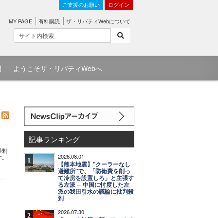
ご支援のお願い
ログイン
MY PAGE
有料購読
ザ・リバティWebについて
問
ようこそザ・リバティWebへ
記事ランキング
過剰
2026.08.01
す。
1
【熊本地震】"クーラーなし
避難所"で、「防衛費を削っ
て冷房を設置しろ」と主張す
る左派 ─ 中国に忖度した左
派の我田引水の議論に批判殺
到
2026.07.30
2