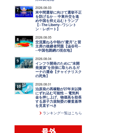
2026.08.03
7
米中間選挙に向けて選挙不正
を防げるか ─ 中東外交を進
め中国を抑え込むトランプ
【─The Liberty─ワシント
ン・レポート】
2026.08.05
8
交流重ねる中朝の"蜜月"と習
主席の後継者問題【澁谷司─
─中国包囲網の現在地】
2026.08.04
9
インフラ開発のために"未開
発資源"を担保に取られるガ
ーナの運命【チャイナリスク
の死角】
2026.08.01
10
泊原発の再稼動が27年末以降
にずれ込む可能性 ─ 電気料
金を押し上げ、物価高を助長
する原子力規制委の審査基準
を見直すべき
ランキング一覧はこちら