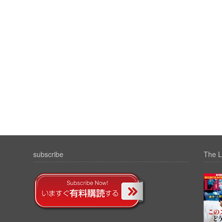
subscribe
The L