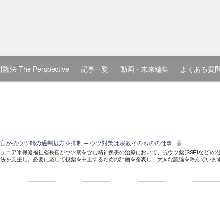
隆法 The Perspective
記事一覧
動画・未来編集
よくある質
官が抗ウツ剤の過剰処方を抑制 ─ ウツ対策は宗教そのものの仕事
ュニア米保健福祉省長官がウツ病を含む精神疾患の治療において、抗ウツ薬(SSRIなど)の
療法を支援し、必要に応じて投薬を中止するための計画を発表し、大きな議論を呼んでいま