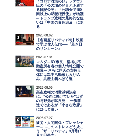
「コロナ対策の顔」ファウチ
氏の「公の場の発言と矛盾す
る日記公開」「公聴会で100
回以上の黙秘権行使」が物議
─ トランプ政権の最終的な狙
いは「中国の責任追及」にあ
る
2026.08.02
3
【名画座リバティ (29)】映画
で学ぶ偉人伝(1)──『若き日
のリンカーン』
2026.07.31
4
マムダニNY市長、裕福な不
動産所有者の個人情報公開で
物議 ─ さらに同氏の支持母
体には親中活動家も入り込
み、共産主義へばく進
2026.08.06
5
高市政権の消費減税決定
に、"公約に掲げていた"はず
の与野党が猛反発 ─ 一歩前
進ではあるが「小さな政府」
にはほど遠い
2026.07.27
6
疲労・人間関係・プレッシャ
ー……このストレスどう抜こ
う「ザ・リバティ」9月号(7
月30日発売)