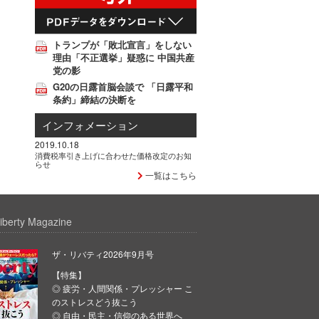
トランプが「敗北宣言」をしない
理由「不正選挙」疑惑に 中国共産
党の影
G20の日露首脳会談で 「日露平和
条約」締結の決断を
インフォメーション
2019.10.18
消費税率引き上げに合わせた価格改定のお知
らせ
一覧はこちら
iberty Magazine
ザ・リバティ2026年9月号
【特集】
◎ 疲労・人間関係・プレッシャー こ
のストレスどう抜こう
◎ 自由・民主・信仰のある世界へ