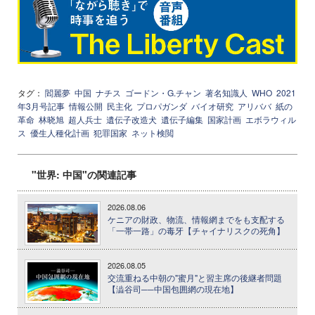
タグ：
閻麗夢
中国
ナチス
ゴードン・G.チャン
著名知識人
WHO
2021
年3月号記事
情報公開
民主化
プロパガンダ
バイオ研究
アリババ
紙の
革命
林晓旭
超人兵士
遺伝子改造犬
遺伝子編集
国家計画
エボラウィル
ス
優生人種化計画
犯罪国家
ネット検閲
"世界: 中国"の関連記事
2026.08.06
ケニアの財政、物流、情報網までをも支配する
「一帯一路」の毒牙【チャイナリスクの死角】
2026.08.05
交流重ねる中朝の"蜜月"と習主席の後継者問題
【澁谷司──中国包囲網の現在地】