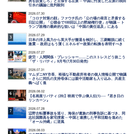
房を設置しろ」と主張する左派 ─ 中国に忖度した左派の我田
引水の議論に批判殺到
2026.07.30
2
「コロナ対策の顔」ファウチ氏の「公の場の発言と矛盾する
日記公開」「公聴会で100回以上の黙秘権行使」が物議 ─ ト
ランプ政権の最終的な狙いは「中国の責任追及」にある
2026.07.29
3
日本の洋上風力から英大手が撤退を検討し、三菱離脱に続く
激震 ─ 政府はもう潔くエネルギー政策の転換を表明すべき
2026.07.27
4
疲労・人間関係・プレッシャー……このストレスどう抜こう
「ザ・リバティ」9月号(7月30日発売)
2026.07.31
5
マムダニNY市長、裕福な不動産所有者の個人情報公開で物議
─ さらに同氏の支持母体には親中活動家も入り込み、共産主
義へばく進
2026.08.02
6
【名画座リバティ (29)】映画で学ぶ偉人伝(1)──『若き日の
リンカーン』
2026.07.28
7
辺野古転覆事故を巡り、海保が遺族の刑事告訴に基づき、同
志社国際高を家宅捜索 ─ 中国と連携した平和活動を進めた
「オール沖縄」に逆風
2026.08.03
8