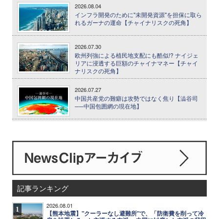
2026.08.04
インフラ開発のために"未開発資源"を担保に取ら
れるガーナの運命【チャイナリスクの死角】
2026.07.30
欧州列強による植民地支配にも酷似!? ナイジェ
リアに浸透する巨額のチャイナマネー【チャイ
ナリスクの死角】
2026.07.27
中国共産党の難癖は攻勢ではなく焦り【澁谷司
──中国包囲網の現在地】
記事ランキング
2026.08.01
1
【熊本地震】"クーラーなし避難所"で、「防衛費を削って冷