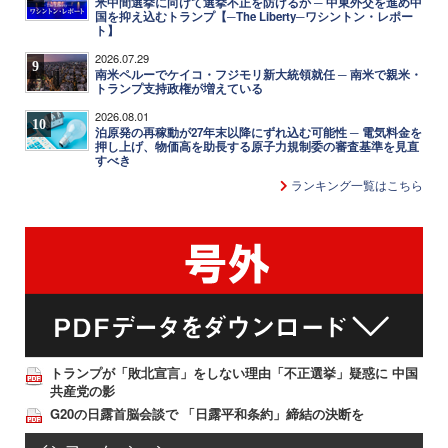
米中間選挙に向けて選挙不正を防げるか ─ 中東外交を進め中
国を抑え込むトランプ【─The Liberty─ワシントン・レポー
ト】
2026.07.29
9
南米ペルーでケイコ・フジモリ新大統領就任 ─ 南米で親米・
トランプ支持政権が増えている
2026.08.01
10
泊原発の再稼動が27年末以降にずれ込む可能性 ─ 電気料金を
押し上げ、物価高を助長する原子力規制委の審査基準を見直
すべき
ランキング一覧はこちら
トランプが「敗北宣言」をしない理由「不正選挙」疑惑に 中国
共産党の影
G20の日露首脳会談で 「日露平和条約」締結の決断を