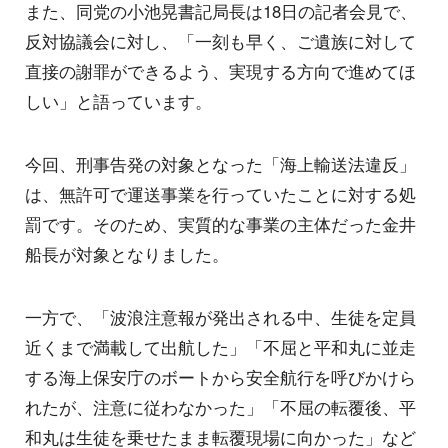
また、同党の小池晃書記局長は18日の記者会見で、
反対協議会に対し、「一刻も早く、ご遺族に対して
直接の謝罪ができるよう、実現する方向で進めてほ
しい」と語っています。
今回、刑事告発の対象となった「海上輸送法違反」
は、無許可で運送事業を行っていたことに対する処
罰です。そのため、実質的な事業の主体だった金井
船長が対象となりました。
一方で、「波浪注意報が発出される中、生徒を定員
近くまで満載して出航した」「不屈と平和丸に並走
する海上保安庁のボートから安全航行を呼びかけら
れたが、注意に従わなかった」「不屈の転覆後、平
和丸は生徒を乗せたまま転覆現場に向かった」など