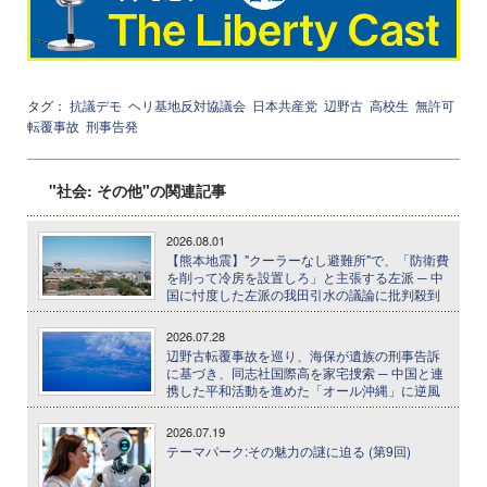
タグ：
抗議デモ
ヘリ基地反対協議会
日本共産党
辺野古
高校生
無許可
転覆事故
刑事告発
"社会: その他"の関連記事
2026.08.01
【熊本地震】"クーラーなし避難所"で、「防衛費
を削って冷房を設置しろ」と主張する左派 ─ 中
国に忖度した左派の我田引水の議論に批判殺到
2026.07.28
辺野古転覆事故を巡り、海保が遺族の刑事告訴
に基づき、同志社国際高を家宅捜索 ─ 中国と連
携した平和活動を進めた「オール沖縄」に逆風
2026.07.19
テーマパーク:その魅力の謎に迫る (第9回)