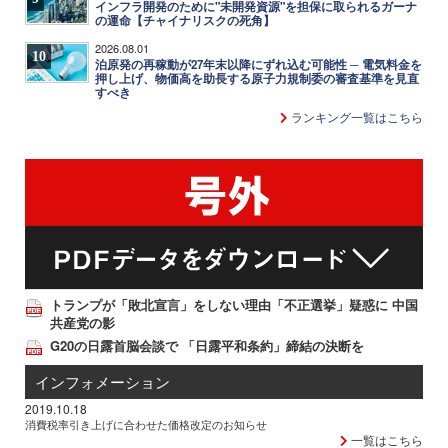
インフラ開発のために"未開発資源"を担保に取られるガーナ
の運命【チャイナリスクの死角】
2026.08.01
10
泊原発の再稼動が27年末以降にずれ込む可能性 ─ 電気料金を
押し上げ、物価高を助長する原子力規制委の審査基準を見直
すべき
ランキング一覧はこちら
トランプが「敗北宣言」をしない理由「不正選挙」疑惑に 中国
共産党の影
G20の日露首脳会談で 「日露平和条約」締結の決断を
インフォメーション
2019.10.18
消費税率引き上げに合わせた価格改定のお知らせ
一覧はこちら