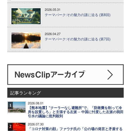
2026.05.31
テーマパーク:その魅力の謎に迫る (第8回)
2026.04.27
テーマパーク:その魅力の謎に迫る (第7回)
記事ランキング
2026.08.01
1
【熊本地震】"クーラーなし避難所"で、「防衛費を削って冷
房を設置しろ」と主張する左派 ─ 中国に忖度した左派の我田
引水の議論に批判殺到
2026.07.30
2
「コロナ対策の顔」ファウチ氏の「公の場の発言と矛盾する