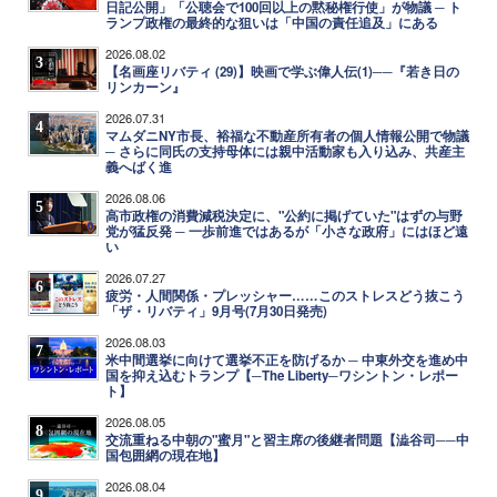
日記公開」「公聴会で100回以上の黙秘権行使」が物議 ─ ト
ランプ政権の最終的な狙いは「中国の責任追及」にある
2026.08.02
3
【名画座リバティ (29)】映画で学ぶ偉人伝(1)──『若き日の
リンカーン』
2026.07.31
4
マムダニNY市長、裕福な不動産所有者の個人情報公開で物議
─ さらに同氏の支持母体には親中活動家も入り込み、共産主
義へばく進
2026.08.06
5
高市政権の消費減税決定に、"公約に掲げていた"はずの与野
党が猛反発 ─ 一歩前進ではあるが「小さな政府」にはほど遠
い
2026.07.27
6
疲労・人間関係・プレッシャー……このストレスどう抜こう
「ザ・リバティ」9月号(7月30日発売)
2026.08.03
7
米中間選挙に向けて選挙不正を防げるか ─ 中東外交を進め中
国を抑え込むトランプ【─The Liberty─ワシントン・レポー
ト】
2026.08.05
8
交流重ねる中朝の"蜜月"と習主席の後継者問題【澁谷司──中
国包囲網の現在地】
2026.08.04
9