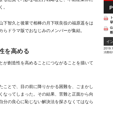
く。
挙
山下智久と後輩で相棒の月下咲良役の福原遥をは
G
カらドラマ版でおなじみのメンバーが集結。
イ
2019.1
性を高める
消費税
とが創造性を高めることにつながることを描いて
たことで、目の前に降りかかる困難を、ごまかし
くなってしまった。その結果、苦難と正面から向
自分の良心に恥じない解決法を探さなくてはなら