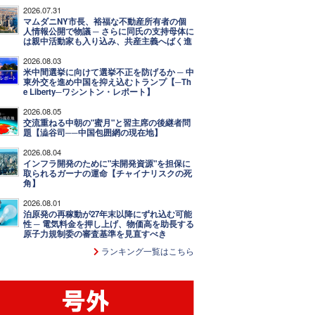
2026.07.31
マムダニNY市長、裕福な不動産所有者の個
人情報公開で物議 ─ さらに同氏の支持母体に
は親中活動家も入り込み、共産主義へばく進
2026.08.03
米中間選挙に向けて選挙不正を防げるか ─ 中
東外交を進め中国を抑え込むトランプ【─Th
e Liberty─ワシントン・レポート】
2026.08.05
交流重ねる中朝の"蜜月"と習主席の後継者問
題【澁谷司──中国包囲網の現在地】
2026.08.04
インフラ開発のために"未開発資源"を担保に
取られるガーナの運命【チャイナリスクの死
角】
2026.08.01
泊原発の再稼動が27年末以降にずれ込む可能
性 ─ 電気料金を押し上げ、物価高を助長する
原子力規制委の審査基準を見直すべき
ランキング一覧はこちら