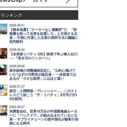
事ランキング
2026.08.01
【熊本地震】"クーラーなし避難所"で、「防
衛費を削って冷房を設置しろ」と主張する左
派 ─ 中国に忖度した左派の我田引水の議論に
批判殺到
2026.08.02
【名画座リバティ (29)】映画で学ぶ偉人伝(1)
──『若き日のリンカーン』
2026.08.06
高市政権の消費減税決定に、"公約に掲げて
いた"はずの与野党が猛反発 ─ 一歩前進では
あるが「小さな政府」にはほど遠い
2026.07.27
疲労・人間関係・プレッシャー……このスト
レスどう抜こう「ザ・リバティ」9月号(7月3
0日発売)
2026.08.07
米調査会社、世界10万台の中国製無線ルータ
ーに「バックドア」が組み込まれていると公
表 ─ サプライチェーンの脱中国化が顧客の信
頼になる時代