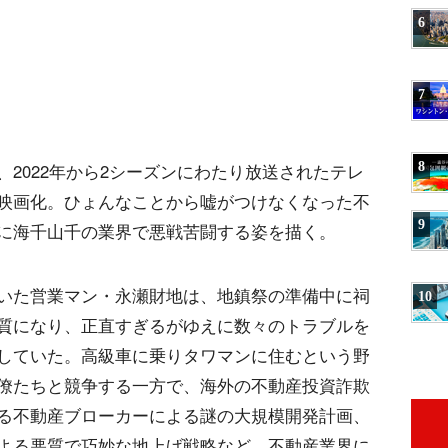
6
7
8
2022年から2シーズンにわたり放送されたテレ
映画化。ひょんなことから嘘がつけなくなった不
9
に海千山千の業界で悪戦苦闘する姿を描く。
いた営業マン・永瀬財地は、地鎮祭の準備中に祠
10
質になり、正直すぎるがゆえに数々のトラブルを
していた。高級車に乗りタワマンに住むという野
僚たちと競争する一方で、海外の不動産投資詐欺
る不動産ブローカーによる謎の大規模開発計画、
よる悪質で巧妙な地上げ戦略など、不動産業界に