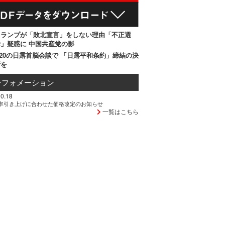
トランプが「敗北宣言」をしない理由「不正選
」疑惑に 中国共産党の影
20の日露首脳会談で 「日露平和条約」締結の決
断を
ンフォメーション
0.18
率引き上げに合わせた価格改定のお知らせ
一覧はこちら