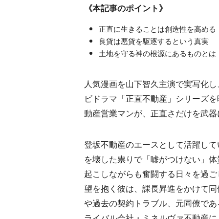
《本記事のポイント》
正直に生きることは創造性を高める
良貨は悪貨を駆逐するという真実
土地を守る神の根源にあるものとは
人気漫画を山下智久主演で実写化し、
ビドラマ「正直不動産」シリーズを
動産営業マンが、正直さだけを武器
登坂不動産のエースとして活躍して
を壊した祟りで「嘘がつけない」体
起こしながらも奮闘する日々を過ご
望を抱く彼は、課長昇進をかけて同
や過去の契約トラブル、元同僚であ
ライバル会社・ミネルヴァ不動産に