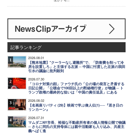
記事ランキング
2026.08.01
1
【熊本地震】"クーラーなし避難所"で、「防衛費を削って冷
房を設置しろ」と主張する左派 ─ 中国に忖度した左派の我田
引水の議論に批判殺到
2026.07.30
2
「コロナ対策の顔」ファウチ氏の「公の場の発言と矛盾する
日記公開」「公聴会で100回以上の黙秘権行使」が物議 ─ ト
ランプ政権の最終的な狙いは「中国の責任追及」にある
2026.08.02
3
【名画座リバティ (29)】映画で学ぶ偉人伝(1)──『若き日の
リンカーン』
2026.07.31
4
マムダニNY市長、裕福な不動産所有者の個人情報公開で物議
─ さらに同氏の支持母体には親中活動家も入り込み、共産主
義へばく進