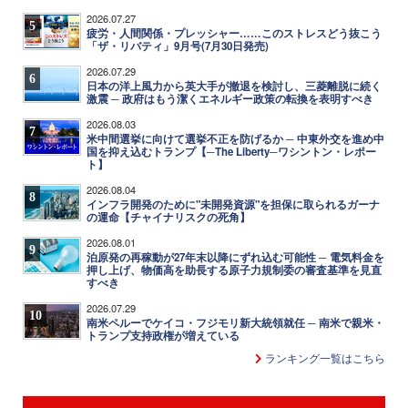
2026.07.27
5
疲労・人間関係・プレッシャー……このストレスどう抜こう
「ザ・リバティ」9月号(7月30日発売)
2026.07.29
6
日本の洋上風力から英大手が撤退を検討し、三菱離脱に続く
激震 ─ 政府はもう潔くエネルギー政策の転換を表明すべき
2026.08.03
7
米中間選挙に向けて選挙不正を防げるか ─ 中東外交を進め中
国を抑え込むトランプ【─The Liberty─ワシントン・レポー
ト】
2026.08.04
8
インフラ開発のために"未開発資源"を担保に取られるガーナ
の運命【チャイナリスクの死角】
2026.08.01
9
泊原発の再稼動が27年末以降にずれ込む可能性 ─ 電気料金を
押し上げ、物価高を助長する原子力規制委の審査基準を見直
すべき
2026.07.29
10
南米ペルーでケイコ・フジモリ新大統領就任 ─ 南米で親米・
トランプ支持政権が増えている
ランキング一覧はこちら