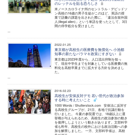
のレッテルを貼る恐ろしさ
米ノースカロライナ州のセントラル・デビッドソ
ン高校の16歳の男子生徒がこのほど、英語の授
業で語彙の課題を出された際に、「違法在留外国
人(illegal alien)」という単語を使ったとして、3日
間の停学処分を受けました
...
2022.01.25
東京都が高校生の医療費を無償化へ 小池都
知事の新たなバラマキ政策にすぎない
東京都は2023年度から、人口流出抑制を狙っ
て、現在中学生までを対象としている医療費の無
料化を高校卒業までに拡大する方針を決めまし
た。
...
2016.02.23
高校生が安保反対デモ 若い世代が政治参加
する時に考えたいこと
1000 Words / Shutterstock.com 安保法に反対す
る高校生グループが、21日、各地で抗議行動を
行いました。 今夏の参院選では、18歳以上に選
挙権が与えられるため、高校生の政治参加の動き
を後押ししようという動きがあります。文部科学
省も昨年、高校生の校外における政治活動への参
加を解禁しました。 一方、文部科学省は、高校
生がデモ...