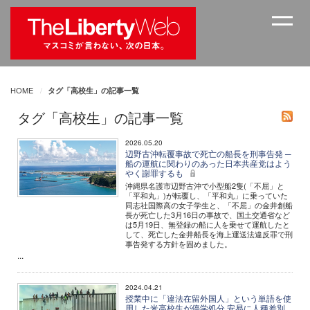
HOME
タグ「高校生」の記事一覧
タグ「高校生」の記事一覧
2026.05.20
辺野古沖転覆事故で死亡の船長を刑事告発 ─
船の運航に関わりのあった日本共産党はよう
やく謝罪するも
沖縄県名護市辺野古沖で小型船2隻(「不屈」と
「平和丸」)が転覆し、「平和丸」に乗っていた
同志社国際高の女子学生と、「不屈」の金井創船
長が死亡した3月16日の事故で、国土交通省など
は5月19日、無登録の船に人を乗せて運航したと
して、死亡した金井船長を海上運送法違反罪で刑
事告発する方針を固めました。
...
2024.04.21
授業中に「違法在留外国人」という単語を使
用した米高校生が停学処分 安易に人種差別