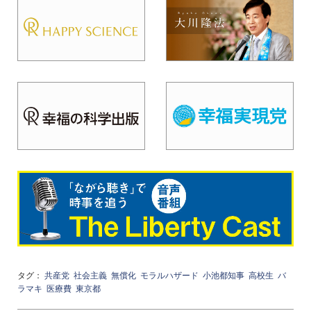
タグ：
共産党
社会主義
無償化
モラルハザード
小池都知事
高校生
バ
ラマキ
医療費
東京都