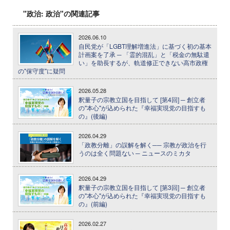
"政治: 政治"の関連記事
2026.06.10
自民党が「LGBT理解増進法」に基づく初の基本
計画案を了承 ─ 「霊的混乱」と「税金の無駄遣
い」を助長するが、軌道修正できない高市政権
の"保守度"に疑問
2026.05.28
釈量子の宗教立国を目指して [第4回] ─ 創立者
の"本心"が込められた『幸福実現党の目指すも
の』(後編)
2026.04.29
「政教分離」の誤解を解く── 宗教が政治を行
うのは全く問題ない ─ ニュースのミカタ
2026.04.29
釈量子の宗教立国を目指して [第3回] ─ 創立者
の"本心"が込められた『幸福実現党の目指すも
の』(前編)
2026.02.27