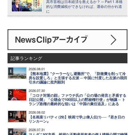
高市首相は日本経済を救えるか？ ─ Part 1 本格
的な消費減税ができなければ、運命の分かれ道
に
記事ランキング
2026.08.01
1
【熊本地震】"クーラーなし避難所"で、「防衛費を削って冷
房を設置しろ」と主張する左派 ─ 中国に忖度した左派の我田
引水の議論に批判殺到
2026.07.30
2
「コロナ対策の顔」ファウチ氏の「公の場の発言と矛盾する
日記公開」「公聴会で100回以上の黙秘権行使」が物議 ─ ト
ランプ政権の最終的な狙いは「中国の責任追及」にある
2026.08.02
3
【名画座リバティ (29)】映画で学ぶ偉人伝(1)──『若き日の
リンカーン』
2026.07.31
4
マムダニNY市長、裕福な不動産所有者の個人情報公開で物議