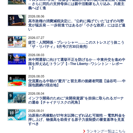
─ さらに同氏の支持母体には親中活動家も入り込み、共産主
義へばく進
2026.08.06
5
高市政権の消費減税決定に、"公約に掲げていた"はずの与野
党が猛反発 ─ 一歩前進ではあるが「小さな政府」にはほど遠
い
2026.07.27
6
疲労・人間関係・プレッシャー……このストレスどう抜こう
「ザ・リバティ」9月号(7月30日発売)
2026.08.03
7
米中間選挙に向けて選挙不正を防げるか ─ 中東外交を進め中
国を抑え込むトランプ【─The Liberty─ワシントン・レポー
ト】
2026.08.05
8
交流重ねる中朝の"蜜月"と習主席の後継者問題【澁谷司──中
国包囲網の現在地】
2026.08.04
9
インフラ開発のために"未開発資源"を担保に取られるガーナ
の運命【チャイナリスクの死角】
2026.08.01
10
泊原発の再稼動が27年末以降にずれ込む可能性 ─ 電気料金を
押し上げ、物価高を助長する原子力規制委の審査基準を見直
すべき
ランキング一覧はこちら