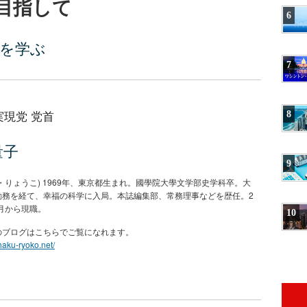
目指して
6
想を学ぶ
7
実現党 党首
8
量子
9
・りょうこ) 1969年、東京都生まれ。國學院大學文学部史学科卒。大
勤務を経て、幸福の科学に入局。本誌編集部、常務理事などを歴任。2
7月から現職。
10
のブログはこちらでご覧になれます。
shaku-ryoko.net/