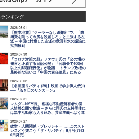
事ランキング
2026.08.01
【熊本地震】"クーラーなし避難所"で、「防
衛費を削って冷房を設置しろ」と主張する左
派 ─ 中国に忖度した左派の我田引水の議論に
批判殺到
2026.07.30
「コロナ対策の顔」ファウチ氏の「公の場の
発言と矛盾する日記公開」「公聴会で100回
以上の黙秘権行使」が物議 ─ トランプ政権の
最終的な狙いは「中国の責任追及」にある
2026.08.02
【名画座リバティ (29)】映画で学ぶ偉人伝(1)
──『若き日のリンカーン』
2026.07.31
マムダニNY市長、裕福な不動産所有者の個
人情報公開で物議 ─ さらに同氏の支持母体に
は親中活動家も入り込み、共産主義へばく進
2026.07.27
疲労・人間関係・プレッシャー……このスト
レスどう抜こう「ザ・リバティ」9月号(7月3
0日発売)