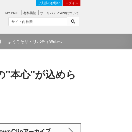
ご支援のお願い
ログイン
MY PAGE
有料購読
ザ・リバティWebについて
問
ようこそザ・リバティWebへ
の"本心"が込めら