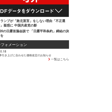
トランプが「敗北宣言」をしない理由「不正選
」疑惑に 中国共産党の影
20の日露首脳会談で 「日露平和条約」締結の決
断を
ンフォメーション
0.18
率引き上げに合わせた価格改定のお知らせ
一覧はこちら