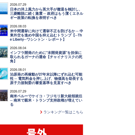
2026.07.29
日本の洋上風力から英大手が撤退を検討し、
三菱離脱に続く激震 ─ 政府はもう潔くエネル
ギー政策の転換を表明すべき
2026.08.03
米中間選挙に向けて選挙不正を防げるか ─ 中
東外交を進め中国を抑え込むトランプ【─Th
e Liberty─ワシントン・レポート】
2026.08.04
インフラ開発のために"未開発資源"を担保に
取られるガーナの運命【チャイナリスクの死
角】
2026.08.01
泊原発の再稼動が27年末以降にずれ込む可能
性 ─ 電気料金を押し上げ、物価高を助長する
原子力規制委の審査基準を見直すべき
2026.07.29
南米ペルーでケイコ・フジモリ新大統領就任
─ 南米で親米・トランプ支持政権が増えてい
る
ランキング一覧はこちら