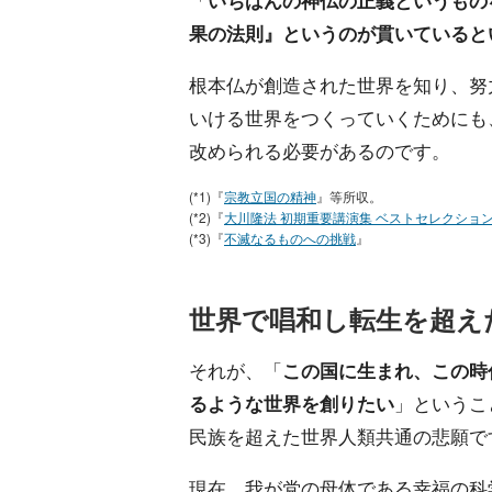
「
いちばんの神仏の正義というもの
果の法則』というのが貫いていると
根本仏が創造された世界を知り、努
いける世界をつくっていくためにも
改められる必要があるのです。
(*1)『
宗教立国の精神
』等所収。
(*2)『
大川隆法 初期重要講演集 ベストセレクション(
(*3)『
不滅なるものへの挑戦
』
世界で唱和し転生を超え
それが、「
この国に生まれ、この時
るような世界を創りたい
」というこ
民族を超えた世界人類共通の悲願で
現在、我が党の母体である幸福の科