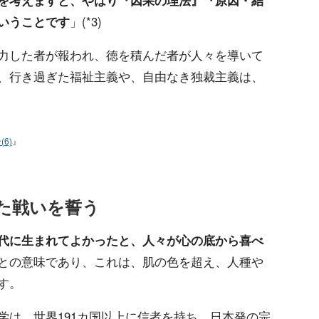
を考えますと、やはり『因果の理法』『原因・結
いうことです
」(*3)
力した者が報われ、徳を積んだ者が人々を導いて
、行き過ぎた福祉主義や、自由なき独裁主義は、
6)
』
た戦いを誓う
代に生まれてよかったと、人々が心の底から喜べ
との意味であり、これは、肌の色を超え、人種や
す。
学は、世界191カ国以上に信者を持ち、日本発の宗