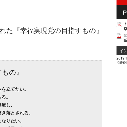
られた『幸福実現党の目指すもの』
挙
G
イ
2019.1
消費税
すもの』
柱を立てたい。
ある。
漂流し、
突き落とされる。
となりたい。