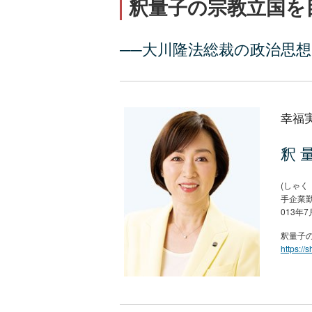
釈量子の宗教立国を
──大川隆法総裁の政治思
幸福
釈 
(しゃく
手企業
013年
釈量子
https://