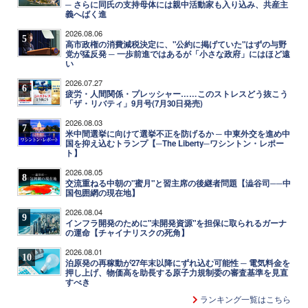
─ さらに同氏の支持母体には親中活動家も入り込み、共産主
義へばく進
2026.08.06
5
高市政権の消費減税決定に、"公約に掲げていた"はずの与野
党が猛反発 ─ 一歩前進ではあるが「小さな政府」にはほど遠
い
2026.07.27
6
疲労・人間関係・プレッシャー……このストレスどう抜こう
「ザ・リバティ」9月号(7月30日発売)
2026.08.03
7
米中間選挙に向けて選挙不正を防げるか ─ 中東外交を進め中
国を抑え込むトランプ【─The Liberty─ワシントン・レポー
ト】
2026.08.05
8
交流重ねる中朝の"蜜月"と習主席の後継者問題【澁谷司──中
国包囲網の現在地】
2026.08.04
9
インフラ開発のために"未開発資源"を担保に取られるガーナ
の運命【チャイナリスクの死角】
2026.08.01
10
泊原発の再稼動が27年末以降にずれ込む可能性 ─ 電気料金を
押し上げ、物価高を助長する原子力規制委の審査基準を見直
すべき
ランキング一覧はこちら