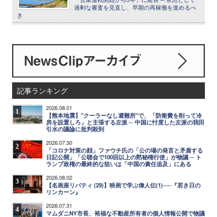
過剰な審査を見直し、早期の再稼働を進めるべ
き
記事ランキング
2026.08.01
1
【熊本地震】"クーラーなし避難所"で、「防衛費を削って冷
房を設置しろ」と主張する左派 ─ 中国に忖度した左派の我田
引水の議論に批判殺到
2026.07.30
2
「コロナ対策の顔」ファウチ氏の「公の場の発言と矛盾する
日記公開」「公聴会で100回以上の黙秘権行使」が物議 ─ ト
ランプ政権の最終的な狙いは「中国の責任追及」にある
2026.08.02
3
【名画座リバティ (29)】映画で学ぶ偉人伝(1)──『若き日の
リンカーン』
2026.07.31
4
マムダニNY市長、裕福な不動産所有者の個人情報公開で物議