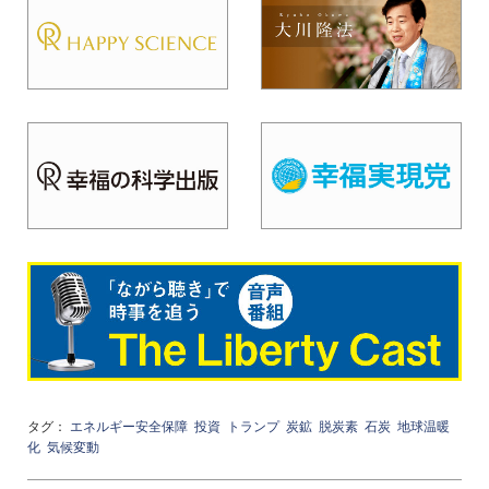
タグ：
エネルギー安全保障
投資
トランプ
炭鉱
脱炭素
石炭
地球温暖
化
気候変動