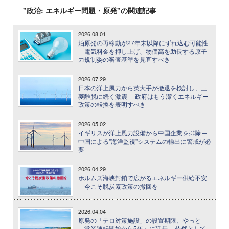
"政治: エネルギー問題・原発"の関連記事
2026.08.01
泊原発の再稼動が27年末以降にずれ込む可能性
─ 電気料金を押し上げ、物価高を助長する原子
力規制委の審査基準を見直すべき
2026.07.29
日本の洋上風力から英大手が撤退を検討し、三
菱離脱に続く激震 ─ 政府はもう潔くエネルギー
政策の転換を表明すべき
2026.05.02
イギリスが洋上風力設備から中国企業を排除 ─
中国による"海洋監視"システムの輸出に警戒が必
要
2026.04.29
ホルムズ海峡封鎖で広がるエネルギー供給不安
─ 今こそ脱炭素政策の撤回を
2026.04.04
原発の「テロ対策施設」の設置期限、やっと
「営業運転開始から5年」に延長 ─ 依然として