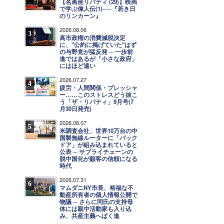
【名画座リバティ (29)】映画
で学ぶ偉人伝(1)──『若き日
のリンカーン』
2026.08.06
3
高市政権の消費減税決定
に、"公約に掲げていた"はず
の与野党が猛反発 ─ 一歩前
進ではあるが「小さな政府」
にはほど遠い
2026.07.27
4
疲労・人間関係・プレッシャ
ー……このストレスどう抜こ
う「ザ・リバティ」9月号(7
月30日発売)
2026.08.07
5
米調査会社、世界10万台の中
国製無線ルーターに「バック
ドア」が組み込まれていると
公表 ─ サプライチェーンの
脱中国化が顧客の信頼になる
時代
2026.07.31
6
マムダニNY市長、裕福な不
動産所有者の個人情報公開で
物議 ─ さらに同氏の支持母
体には親中活動家も入り込
み、共産主義へばく進