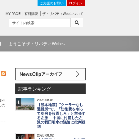
ご支援のお願い
ログイン
MY PAGE
有料購読
ザ・リバティWebについて
問
ようこそザ・リバティWebへ
記事ランキング
2026.08.01
学生
1
【熊本地震】"クーラーなし
した
避難所"で、「防衛費を削っ
て冷房を設置しろ」と主張す
る左派 ─ 中国に忖度した左
派の我田引水の議論に批判殺
到
2026.08.02
2