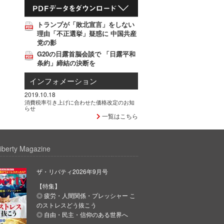
トランプが「敗北宣言」をしない
理由「不正選挙」疑惑に 中国共産
党の影
G20の日露首脳会談で 「日露平和
条約」締結の決断を
インフォメーション
2019.10.18
消費税率引き上げに合わせた価格改定のお知
らせ
一覧はこちら
iberty Magazine
ザ・リバティ2026年9月号
【特集】
◎ 疲労・人間関係・プレッシャー こ
のストレスどう抜こう
◎ 自由・民主・信仰のある世界へ