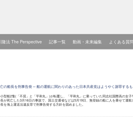
隆法 The Perspective
記事一覧
動画・未来編集
よくある質
亡の船長を刑事告発 ─ 船の運航に関わりのあった日本共産党はようやく謝罪するも
小型船2隻(「不屈」と「平和丸」)が転覆し、「平和丸」に乗っていた同志社国際高の女子
長が死亡した3月16日の事故で、国土交通省などは5月19日、無登録の船に人を乗せて運航
船長を海上運送法違反罪で刑事告発する方針を固めました。