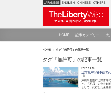
JAPANESE
ENGLISH
CHINESE
OTHERS
HOME
記事カテゴリー
大川
HOME
タグ「無許可」の記事一覧
タグ「無許可」の記事一覧
2026.05.20
辺野古沖転覆事故で死
沖縄県名護市辺野古沖で
と、「不屈」の金井創船
として、死亡した金井
...