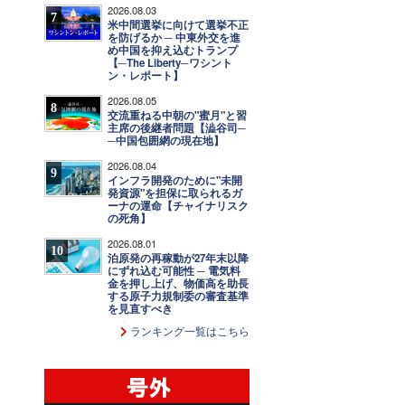
2026.08.03
7
米中間選挙に向けて選挙不正
を防げるか ─ 中東外交を進
め中国を抑え込むトランプ
【─The Liberty─ワシント
ン・レポート】
2026.08.05
8
交流重ねる中朝の"蜜月"と習
主席の後継者問題【澁谷司─
─中国包囲網の現在地】
2026.08.04
9
インフラ開発のために"未開
発資源"を担保に取られるガ
ーナの運命【チャイナリスク
の死角】
2026.08.01
10
泊原発の再稼動が27年末以降
にずれ込む可能性 ─ 電気料
金を押し上げ、物価高を助長
する原子力規制委の審査基準
を見直すべき
ランキング一覧はこちら