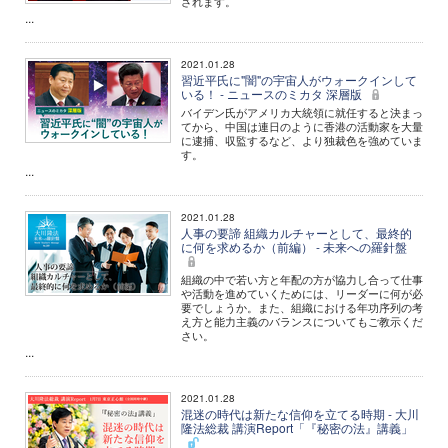
されます。
...
2021.01.28
習近平氏に"闇"の宇宙人がウォークインして
いる！ - ニュースのミカタ 深層版
バイデン氏がアメリカ大統領に就任すると決まっ
てから、中国は連日のように香港の活動家を大量
に逮捕、収監するなど、より独裁色を強めていま
す。
...
2021.01.28
人事の要諦 組織カルチャーとして、最終的
に何を求めるか（前編） - 未来への羅針盤
組織の中で若い方と年配の方が協力し合って仕事
や活動を進めていくためには、リーダーに何が必
要でしょうか。また、組織における年功序列の考
え方と能力主義のバランスについてもご教示くだ
さい。
...
2021.01.28
混迷の時代は新たな信仰を立てる時期 - 大川
隆法総裁 講演Report「『秘密の法』講義」