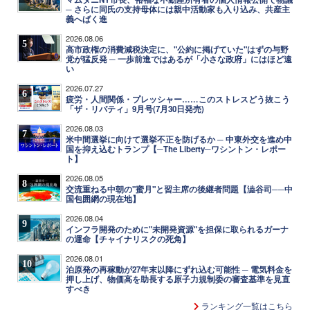
─ さらに同氏の支持母体には親中活動家も入り込み、共産主
義へばく進
2026.08.06
5
高市政権の消費減税決定に、"公約に掲げていた"はずの与野
党が猛反発 ─ 一歩前進ではあるが「小さな政府」にはほど遠
い
2026.07.27
6
疲労・人間関係・プレッシャー……このストレスどう抜こう
「ザ・リバティ」9月号(7月30日発売)
2026.08.03
7
米中間選挙に向けて選挙不正を防げるか ─ 中東外交を進め中
国を抑え込むトランプ【─The Liberty─ワシントン・レポー
ト】
2026.08.05
8
交流重ねる中朝の"蜜月"と習主席の後継者問題【澁谷司──中
国包囲網の現在地】
2026.08.04
9
インフラ開発のために"未開発資源"を担保に取られるガーナ
の運命【チャイナリスクの死角】
2026.08.01
10
泊原発の再稼動が27年末以降にずれ込む可能性 ─ 電気料金を
押し上げ、物価高を助長する原子力規制委の審査基準を見直
すべき
ランキング一覧はこちら