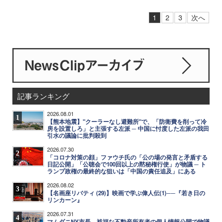
1
2
3
次へ
記事ランキング
2026.08.01
1
【熊本地震】"クーラーなし避難所"で、「防衛費を削って冷
房を設置しろ」と主張する左派 ─ 中国に忖度した左派の我田
引水の議論に批判殺到
2026.07.30
2
「コロナ対策の顔」ファウチ氏の「公の場の発言と矛盾する
日記公開」「公聴会で100回以上の黙秘権行使」が物議 ─ ト
ランプ政権の最終的な狙いは「中国の責任追及」にある
2026.08.02
3
【名画座リバティ (29)】映画で学ぶ偉人伝(1)──『若き日の
リンカーン』
2026.07.31
4
マムダニNY市長、裕福な不動産所有者の個人情報公開で物議