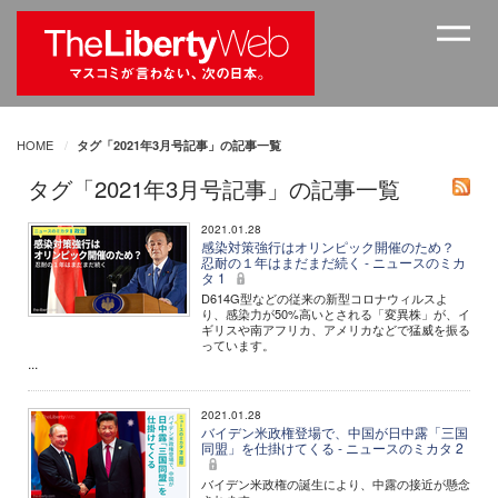
HOME
タグ「2021年3月号記事」の記事一覧
タグ「2021年3月号記事」の記事一覧
2021.01.28
感染対策強行はオリンピック開催のため？
忍耐の１年はまだまだ続く - ニュースのミカ
タ 1
D614G型などの従来の新型コロナウィルスよ
り、感染力が50%高いとされる「変異株」が、イ
ギリスや南アフリカ、アメリカなどで猛威を振る
っています。
...
2021.01.28
バイデン米政権登場で、中国が日中露「三国
同盟」を仕掛けてくる - ニュースのミカタ 2
バイデン米政権の誕生により、中露の接近が懸念