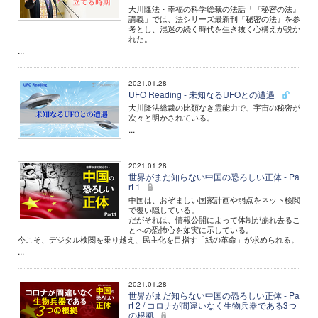
大川隆法・幸福の科学総裁の法話「『秘密の法』
講義」では、法シリーズ最新刊『秘密の法』を参
考とし、混迷の続く時代を生き抜く心構えが説か
れた。
...
2021.01.28
UFO Reading - 未知なるUFOとの遭遇
大川隆法総裁の比類なき霊能力で、宇宙の秘密が
次々と明かされている。
...
2021.01.28
世界がまだ知らない中国の恐ろしい正体 - Pa
rt 1
中国は、おぞましい国家計画や弱点をネット検閲
で覆い隠している。
だがそれは、情報公開によって体制が崩れ去るこ
とへの恐怖心を如実に示している。
今こそ、デジタル検閲を乗り越え、民主化を目指す「紙の革命」が求められる。
...
2021.01.28
世界がまだ知らない中国の恐ろしい正体 - Pa
rt 2 / コロナが間違いなく生物兵器である3つ
の根拠