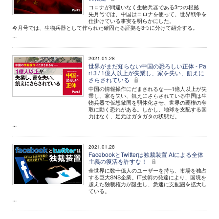
コロナが間違いなく生物兵器である3つの根拠
先月号では、中国はコロナを使って、世界戦争を
仕掛けている事実を明らかにした。
今月号では、生物兵器として作られた確固たる証拠を3つに分けて紹介する。
...
2021.01.28
世界がまだ知らない中国の恐ろしい正体 - Pa
rt 3 / 1億人以上が失業し、家を失い、飢えに
さらされている
中国の情報操作にだまされるな──1億人以上が失
業し、家を失い、飢えにさらされている中国は生
物兵器で仮想敵国を弱体化させ、世界の覇権の奪
取に動く恐れがある。しかし、地球を支配する国
力はなく、足元はガタガタの状態だ。
...
2021.01.28
FacebookとTwitterは独裁装置 AIによる全体
主義の復活を許すな！
全世界に数十億人のユーザーを持ち、市場を独占
する巨大SNS企業。IT技術の発達により、国境を
超えた独裁権力が誕生し、急速に支配圏を拡大し
ている。
...