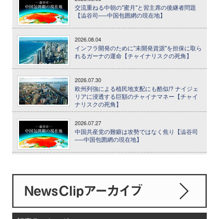
交流重ねる中朝の"蜜月"と習主席の後継者問題
【澁谷司──中国包囲網の現在地】
2026.08.04
インフラ開発のために"未開発資源"を担保に取ら
れるガーナの運命【チャイナリスクの死角】
2026.07.30
欧州列強による植民地支配にも酷似!? ナイジェ
リアに浸透する巨額のチャイナマネー【チャイ
ナリスクの死角】
2026.07.27
中国共産党の難癖は攻勢ではなく焦り【澁谷司
──中国包囲網の現在地】