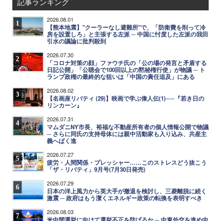
記事ランキング
2026.08.01
1
【熊本地震】"クーラーなし避難所"で、「防衛費を削って冷
房を設置しろ」と主張する左派 ─ 中国に忖度した左派の我田
引水の議論に批判殺到
2026.07.30
2
「コロナ対策の顔」ファウチ氏の「公の場の発言と矛盾する
日記公開」「公聴会で100回以上の黙秘権行使」が物議 ─ ト
ランプ政権の最終的な狙いは「中国の責任追及」にある
2026.08.02
3
【名画座リバティ (29)】映画で学ぶ偉人伝(1)──『若き日の
リンカーン』
2026.07.31
4
マムダニNY市長、裕福な不動産所有者の個人情報公開で物議
─ さらに同氏の支持母体には親中活動家も入り込み、共産主
義へばく進
2026.07.27
5
疲労・人間関係・プレッシャー……このストレスどう抜こう
「ザ・リバティ」9月号(7月30日発売)
2026.07.29
6
日本の洋上風力から英大手が撤退を検討し、三菱離脱に続く
激震 ─ 政府はもう潔くエネルギー政策の転換を表明すべき
2026.08.03
7
米中間選挙に向けて選挙不正を防げるか ─ 中東外交を進め中