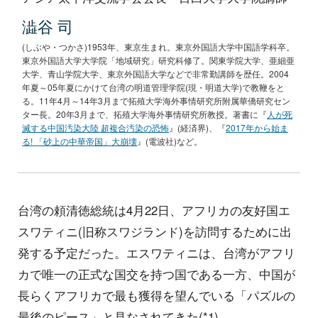
澁谷 司
(しぶや・つかさ)1953年、東京生まれ。東京外国語大学中国語学科卒。
東京外国語大学大学院「地域研究」研究科修了。関東学院大学、亜細亜
大学、青山学院大学、東京外国語大学などで非常勤講師を歴任。2004
年夏～05年夏にかけて台湾の明道管理学院(現・明道大学)で教鞭をと
る。11年4月～14年3月まで拓殖大学海外事情研究所附属華僑研究セン
ター長。20年3月まで、拓殖大学海外事情研究所教授。著書に『
人が死
滅する中国汚染大陸 超複合汚染の恐怖
』(経済界)、『
2017年から始ま
る! 「砂上の中華帝国」大崩壊
』(電波社)など。
台湾の頼清徳総統は4月22日、アフリカの友好国エ
スワティニ(旧称スワジランド)を訪問するために出
発する予定だった。エスワティニは、台湾がアフリ
カで唯一の正式な国交を持つ国である一方、中国が
長らくアフリカで最も獲得を望んでいる「パズルの
最後のピース」と見なされてきた(*1)。