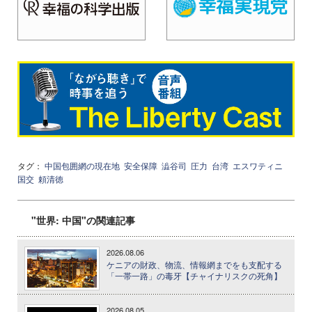
タグ：
中国包囲網の現在地
安全保障
澁谷司
圧力
台湾
エスワティニ
国交
頼清徳
"世界: 中国"の関連記事
2026.08.06
ケニアの財政、物流、情報網までをも支配する
「一帯一路」の毒牙【チャイナリスクの死角】
2026.08.05