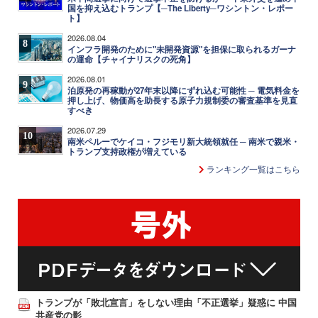
国を抑え込むトランプ【─The Liberty─ワシントン・レポー
ト】
2026.08.04
8
インフラ開発のために"未開発資源"を担保に取られるガーナ
の運命【チャイナリスクの死角】
2026.08.01
9
泊原発の再稼動が27年末以降にずれ込む可能性 ─ 電気料金を
押し上げ、物価高を助長する原子力規制委の審査基準を見直
すべき
2026.07.29
10
南米ペルーでケイコ・フジモリ新大統領就任 ─ 南米で親米・
トランプ支持政権が増えている
ランキング一覧はこちら
トランプが「敗北宣言」をしない理由「不正選挙」疑惑に 中国
共産党の影