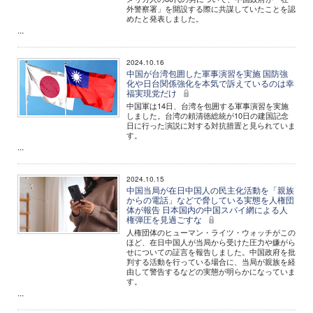
外警察署」を開設する際に共謀していたことを認
めたと発表しました。
...
2024.10.16
中国が台湾包囲した軍事演習を実施 国防強
化や日台関係強化を本気で訴えているのは幸
福実現党だけ
中国軍は14日、台湾を包囲する軍事演習を実施
しました。台湾の頼清徳総統が10日の建国記念
日に行った演説に対する対抗措置と見られていま
す。
...
2024.10.15
中国当局が在日中国人の民主化活動を「親族
からの電話」などで脅している実態を人権団
体が報告 日本国内の中国スパイ網による人
権弾圧を見過ごすな
人権団体のヒューマン・ライツ・ウォッチがこの
ほど、在日中国人が当局から受けた圧力や嫌がら
せについての証言を報告しました。中国政府を批
判する活動を行っている場合に、当局が親族を経
由して警告するなどの実態が明らかになっていま
す。
...