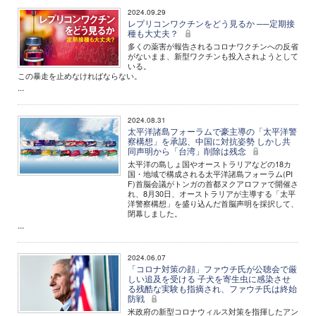
2024.09.29
レプリコンワクチンをどう見るか ──定期接
種も大丈夫？
多くの薬害が報告されるコロナワクチンへの反省
がないまま、新型ワクチンも投入されようとして
いる。
この暴走を止めなければならない。
...
2024.08.31
太平洋諸島フォーラムで豪主導の「太平洋警
察構想」を承認、中国に対抗姿勢 しかし共
同声明から「台湾」削除は残念
太平洋の島しょ国やオーストラリアなどの18カ
国・地域で構成される太平洋諸島フォーラム(PI
F)首脳会議がトンガの首都ヌクアロファで開催さ
れ、8月30日、オーストラリアが主導する「太平
洋警察構想」を盛り込んだ首脳声明を採択して、
閉幕しました。
...
2024.06.07
「コロナ対策の顔」ファウチ氏が公聴会で厳
しい追及を受ける 子犬を寄生虫に感染させ
る残酷な実験も指摘され、ファウチ氏は終始
防戦
米政府の新型コロナウィルス対策を指揮したアン