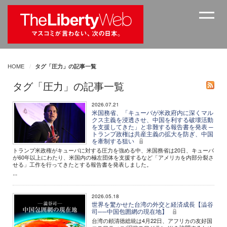
HOME
タグ「圧力」の記事一覧
タグ「圧力」の記事一覧
2026.07.21
米国務省、「キューバが米政府内に深くマル
クス主義を浸透させ、中国を利する破壊活動
を支援してきた」と非難する報告書を発表 ─
トランプ政権は共産主義の拡大を防ぎ、中国
を牽制する狙い
トランプ米政権がキューバに対する圧力を強める中、米国務省は20日、キューバ
が60年以上にわたり、米国内の極左団体を支援するなど「アメリカを内部分裂さ
せる」工作を行ってきたとする報告書を発表しました。
...
2026.05.18
世界を驚かせた台湾の外交と経済成長【澁谷
司──中国包囲網の現在地】
台湾の頼清徳総統は4月22日、アフリカの友好国