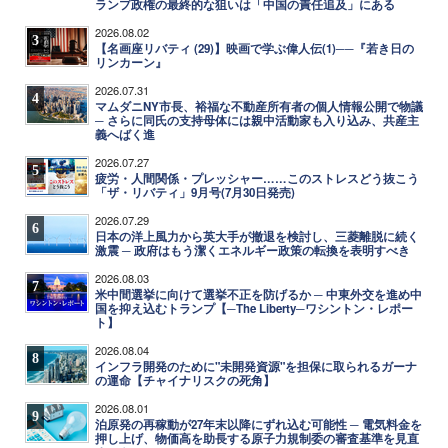
ランプ政権の最終的な狙いは「中国の責任追及」にある
2026.08.02
3
【名画座リバティ (29)】映画で学ぶ偉人伝(1)──『若き日の
リンカーン』
2026.07.31
4
マムダニNY市長、裕福な不動産所有者の個人情報公開で物議
─ さらに同氏の支持母体には親中活動家も入り込み、共産主
義へばく進
2026.07.27
5
疲労・人間関係・プレッシャー……このストレスどう抜こう
「ザ・リバティ」9月号(7月30日発売)
2026.07.29
6
日本の洋上風力から英大手が撤退を検討し、三菱離脱に続く
激震 ─ 政府はもう潔くエネルギー政策の転換を表明すべき
2026.08.03
7
米中間選挙に向けて選挙不正を防げるか ─ 中東外交を進め中
国を抑え込むトランプ【─The Liberty─ワシントン・レポー
ト】
2026.08.04
8
インフラ開発のために"未開発資源"を担保に取られるガーナ
の運命【チャイナリスクの死角】
2026.08.01
9
泊原発の再稼動が27年末以降にずれ込む可能性 ─ 電気料金を
押し上げ、物価高を助長する原子力規制委の審査基準を見直