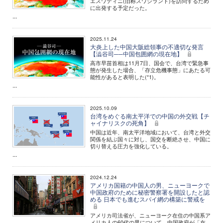
エスワティニ(旧称スワジランド)を訪問するため
に出発する予定だった。
...
2025.11.24
大炎上した中国大阪総領事の不適切な発言
【澁谷司──中国包囲網の現在地】
高市早苗首相は11月7日、国会で、台湾で緊急事
態が発生した場合、「存立危機事態」にあたる可
能性があると表明した(*1)。
...
2025.10.09
台湾をめぐる南太平洋での中国の外交戦【チ
ャイナリスクの死角】
中国は近年、南太平洋地域において、台湾と外交
関係を結ぶ国々に対し、国交を断絶させ、中国に
切り替える圧力を強化している。
...
2024.12.24
アメリカ国籍の中国人の男、ニューヨークで
中国政府のために秘密警察署を開設したと認
める 日本でも進むスパイ網の構築に警戒を
アメリカ司法省が、ニューヨーク在住の中国系ア
メリカ人の60代の男について、中国政府が「在