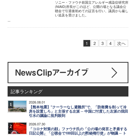
ソニー・ファウチ前国立アレルギー感染症研究所
(NIAID)所長がこのほど、公開の場となる議会公
聴会で引退後初めての証言を行い、議員から厳し
い追及を受けました。
...
1
2
3
4
次へ
記事ランキング
2026.08.01
1
【熊本地震】"クーラーなし避難所"で、「防衛費を削って冷
房を設置しろ」と主張する左派 ─ 中国に忖度した左派の我田
引水の議論に批判殺到
2026.07.30
2
「コロナ対策の顔」ファウチ氏の「公の場の発言と矛盾する
日記公開」「公聴会で100回以上の黙秘権行使」が物議 ─ ト