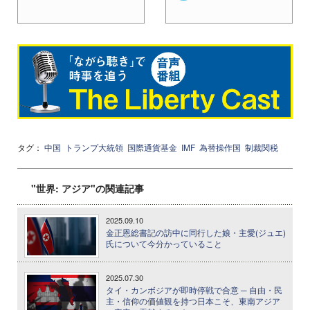
タグ：
中国
トランプ大統領
国際通貨基金
IMF
為替操作国
制裁関税
"世界: アジア"の関連記事
2025.09.10
金正恩総書記の訪中に同行した娘・主愛(ジュエ)
氏について今分かっていること
2025.07.30
タイ・カンボジアが即時停戦で合意 ─ 自由・民
主・信仰の価値観を持つ日本こそ、東南アジア