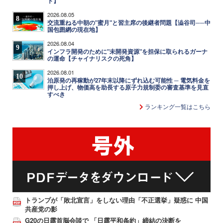
ト】
2026.08.05
8
交流重ねる中朝の"蜜月"と習主席の後継者問題【澁谷司──中
国包囲網の現在地】
2026.08.04
9
インフラ開発のために"未開発資源"を担保に取られるガーナ
の運命【チャイナリスクの死角】
2026.08.01
10
泊原発の再稼動が27年末以降にずれ込む可能性 ─ 電気料金を
押し上げ、物価高を助長する原子力規制委の審査基準を見直
すべき
ランキング一覧はこちら
トランプが「敗北宣言」をしない理由「不正選挙」疑惑に 中国
共産党の影
G20の日露首脳会談で 「日露平和条約」締結の決断を