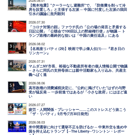
2026.08.01
1
【熊本地震】"クーラーなし避難所"で、「防衛費を削って冷
房を設置しろ」と主張する左派 ─ 中国に忖度した左派の我田
引水の議論に批判殺到
2026.07.30
2
「コロナ対策の顔」ファウチ氏の「公の場の発言と矛盾する
日記公開」「公聴会で100回以上の黙秘権行使」が物議 ─ ト
ランプ政権の最終的な狙いは「中国の責任追及」にある
2026.08.02
3
【名画座リバティ (29)】映画で学ぶ偉人伝(1)──『若き日の
リンカーン』
2026.07.31
4
マムダニNY市長、裕福な不動産所有者の個人情報公開で物議
─ さらに同氏の支持母体には親中活動家も入り込み、共産主
義へばく進
2026.08.06
5
高市政権の消費減税決定に、"公約に掲げていた"はずの与野
党が猛反発 ─ 一歩前進ではあるが「小さな政府」にはほど遠
い
2026.07.27
6
疲労・人間関係・プレッシャー……このストレスどう抜こう
「ザ・リバティ」9月号(7月30日発売)
2026.08.03
7
米中間選挙に向けて選挙不正を防げるか ─ 中東外交を進め中
国を抑え込むトランプ【─The Liberty─ワシントン・レポー