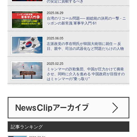
の安定に貢献するべき
2025.06.29
台湾のリコール問題── 頼総統の決死の一撃 - ニ
ッポンの新常識 軍事学入門 61
2025.06.05
左派政党の李在明氏が韓国大統領に就任 ─ 反
日、親中、司法の武器化など問題だらけの人物
2025.02.25
ミャンマーの詐欺集団、中国が圧力かけて摘発
させ、同時に介入を進める 中国政府が目指すの
はミャンマーの"乗っ取り"
記事ランキング