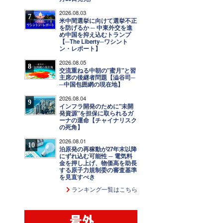
2026.08.03
7
米中間選挙に向けて選挙不正
を防げるか ─ 中東外交を進
め中国を抑え込むトランプ
【─The Liberty─ワシント
ン・レポート】
2026.08.05
8
交流重ねる中朝の"蜜月"と習
主席の後継者問題【澁谷司─
─中国包囲網の現在地】
2026.08.04
9
インフラ開発のために"未開
発資源"を担保に取られるガ
ーナの運命【チャイナリスク
の死角】
2026.08.01
10
泊原発の再稼動が27年末以降
にずれ込む可能性 ─ 電気料
金を押し上げ、物価高を助長
する原子力規制委の審査基準
を見直すべき
ランキング一覧はこちら