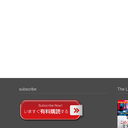
subscribe
The L