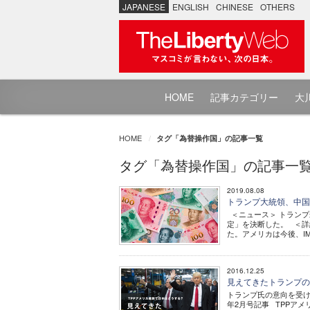
JAPANESE
ENGLISH
CHINESE
OTHERS
HOME
記事カテゴリー
大川
HOME
タグ「為替操作国」の記事一覧
タグ「為替操作国」の記事一
2019.08.08
トランプ大統領、中国
＜ニュース＞ トラン
定」を決断した。 ＜詳
た。アメリカは今後、IM
2016.12.25
見えてきたトランプの
トランプ氏の意向を受け、米
年2月号記事 TPPア