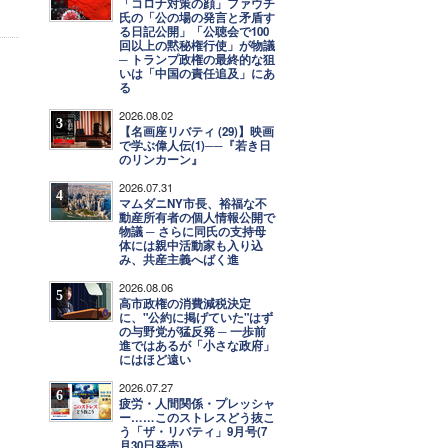
「コロナ対策の顔」ファウチ
氏の「公の場の発言と矛盾す
る日記公開」「公聴会で100
回以上の黙秘権行使」が物議
─ トランプ政権の最終的な狙
いは「中国の責任追及」にあ
る
2026.08.02
3
【名画座リバティ (29)】映画
で学ぶ偉人伝(1)──『若き日
のリンカーン』
2026.07.31
4
マムダニNY市長、裕福な不
動産所有者の個人情報公開で
物議 ─ さらに同氏の支持母
体には親中活動家も入り込
み、共産主義へばく進
2026.08.06
5
高市政権の消費減税決定
に、"公約に掲げていた"はず
の与野党が猛反発 ─ 一歩前
進ではあるが「小さな政府」
にはほど遠い
2026.07.27
6
疲労・人間関係・プレッシャ
ー……このストレスどう抜こ
う「ザ・リバティ」9月号(7
月30日発売)