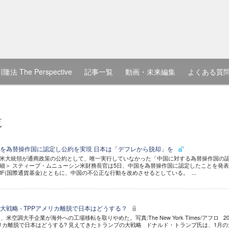
隆法 The Perspective
記事一覧
動画・未来編集
よくある質
覧
を為替操作国に認定し公約を実現 日本は「デフレから脱却」を
プ米大統領が通商政策の公約として、唯一実行していなかった「中国に対する為替操作国の
細＞ スティーブ・ムニューシン米財務長官は5日、中国を為替操作国に認定したことを発
F(国際通貨基金)とともに、中国の不公正な行動を改めさせるとしている。 ...
大戦略 - TPPアメリカ離脱で日本はどうする？
空調大手企業が海外への工場移転を取りやめた。写真:The New York Times/アフロ 20
メリカ離脱で日本はどうする? 見えてきたトランプの大戦略 ドナルド・トランプ氏は、1月の