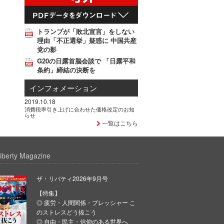
トランプが「敗北宣言」をしない
理由「不正選挙」疑惑に 中国共産
党の影
G20の日露首脳会談で 「日露平和
条約」締結の決断を
インフォメーション
2019.10.18
消費税率引き上げに合わせた価格改定のお知
らせ
一覧はこちら
iberty Magazine
ザ・リバティ2026年9月号
【特集】
◎ 疲労・人間関係・プレッシャー こ
のストレスどう抜こう
◎ 自由・民主・信仰のある世界へ