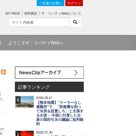
ご支援のお願い
ログイン
MY PAGE
有料購読
ザ・リバティWebについて
問
ようこそザ・リバティWebへ
記事ランキング
認
2026.08.01
表し
1
【熊本地震】"クーラーなし
避難所"で、「防衛費を削っ
て冷房を設置しろ」と主張す
る左派 ─ 中国に忖度した左
派の我田引水の議論に批判殺
到
17
2026.07.30
大
2