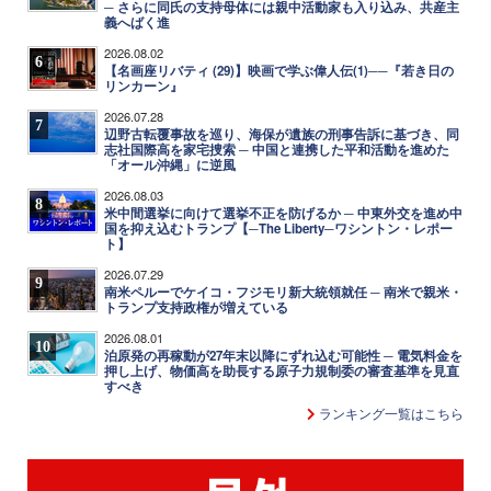
─ さらに同氏の支持母体には親中活動家も入り込み、共産主
義へばく進
2026.08.02
6
【名画座リバティ (29)】映画で学ぶ偉人伝(1)──『若き日の
リンカーン』
2026.07.28
7
辺野古転覆事故を巡り、海保が遺族の刑事告訴に基づき、同
志社国際高を家宅捜索 ─ 中国と連携した平和活動を進めた
「オール沖縄」に逆風
2026.08.03
8
米中間選挙に向けて選挙不正を防げるか ─ 中東外交を進め中
国を抑え込むトランプ【─The Liberty─ワシントン・レポー
ト】
2026.07.29
9
南米ペルーでケイコ・フジモリ新大統領就任 ─ 南米で親米・
トランプ支持政権が増えている
2026.08.01
10
泊原発の再稼動が27年末以降にずれ込む可能性 ─ 電気料金を
押し上げ、物価高を助長する原子力規制委の審査基準を見直
すべき
ランキング一覧はこちら