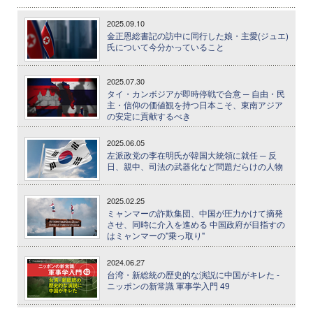
2025.09.10
金正恩総書記の訪中に同行した娘・主愛(ジュエ)
氏について今分かっていること
2025.07.30
タイ・カンボジアが即時停戦で合意 ─ 自由・民
主・信仰の価値観を持つ日本こそ、東南アジア
の安定に貢献するべき
2025.06.05
左派政党の李在明氏が韓国大統領に就任 ─ 反
日、親中、司法の武器化など問題だらけの人物
2025.02.25
ミャンマーの詐欺集団、中国が圧力かけて摘発
させ、同時に介入を進める 中国政府が目指すの
はミャンマーの"乗っ取り"
2024.06.27
台湾・新総統の歴史的な演説に中国がキレた -
ニッポンの新常識 軍事学入門 49