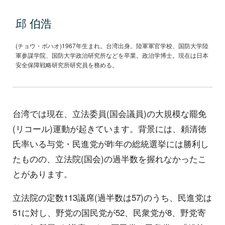
邱 伯浩
(チョウ・ボハオ)1967年生まれ。台湾出身。陸軍軍官学校、国防大学陸
軍参謀学院、国防大学政治研究所などを卒業。政治学博士。現在は日本
安全保障戦略研究所研究員を務める。
台湾では現在、立法委員(国会議員)の大規模な罷免
(リコール)運動が起きています。背景には、頼清徳
氏率いる与党・民進党が昨年の総統選挙には勝利し
たものの、立法院(国会)の過半数を握れなかったこ
とがあります。
立法院の定数113議席(過半数は57)のうち、民進党は
51に対し、野党の国民党が52、民衆党が8、野党寄