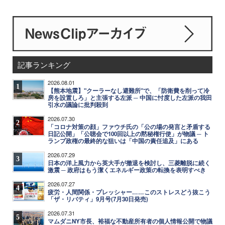
記事ランキング
2026.08.01
1
【熊本地震】"クーラーなし避難所"で、「防衛費を削って冷
房を設置しろ」と主張する左派 ─ 中国に忖度した左派の我田
引水の議論に批判殺到
2026.07.30
2
「コロナ対策の顔」ファウチ氏の「公の場の発言と矛盾する
日記公開」「公聴会で100回以上の黙秘権行使」が物議 ─ ト
ランプ政権の最終的な狙いは「中国の責任追及」にある
2026.07.29
3
日本の洋上風力から英大手が撤退を検討し、三菱離脱に続く
激震 ─ 政府はもう潔くエネルギー政策の転換を表明すべき
2026.07.27
4
疲労・人間関係・プレッシャー……このストレスどう抜こう
「ザ・リバティ」9月号(7月30日発売)
2026.07.31
5
マムダニNY市長、裕福な不動産所有者の個人情報公開で物議