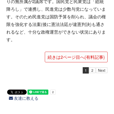
りの無所属が2議席です。国民党と民衆党は「総統
降ろし」で連携し、民進党は少数与党になっていま
す。そのため民進党は国防予算を削られ、議会の権
限を強化する法案(後に憲法法廷が違憲判決)も通さ
れるなど、十分な政権運営ができない状況にありま
す。
続きは2ページ目へ(有料記事)
1
2
Next
友達に教える