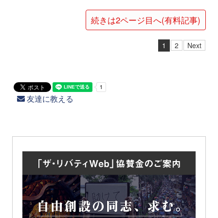
続きは2ページ目へ(有料記事)
1
2
Next
友達に教える