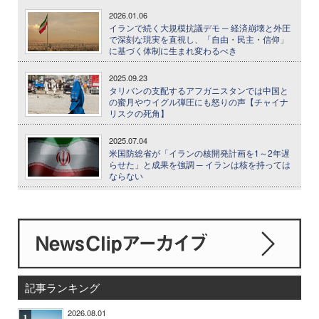
2026.01.06
イランで続く大規模抗議デモ ─ 経済崩壊と外圧
で深刻な現実を直視し、「自由・民主・信仰」
に基づく体制に生まれ変わるべき
2025.09.23
タリバンの支配するアフガニスタンでは中国と
の蜜月やウイグル弾圧にも怒りの声【チャイナ
リスクの死角】
2025.07.04
米国防総省が「イランの核開発計画を1～2年遅
らせた」と成果を強調 ─ イランは核を持っては
ならない
記事ランキング
2026.08.01
1