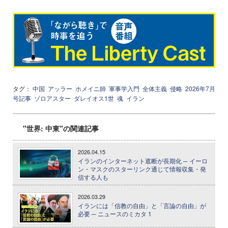
タグ：
中国
アッラー
ホメイニ師
軍事学入門
全体主義
侵略
2026年7月
号記事
ゾロアスター
ダレイオス1世
魂
イラン
"世界: 中東"の関連記事
2026.04.15
イランのインターネット遮断が長期化 ─ イーロ
ン・マスクのスターリンク通じて情報収集・発
信する人も
2026.03.29
イランには「信教の自由」と「言論の自由」が
必要 ─ ニュースのミカタ 1