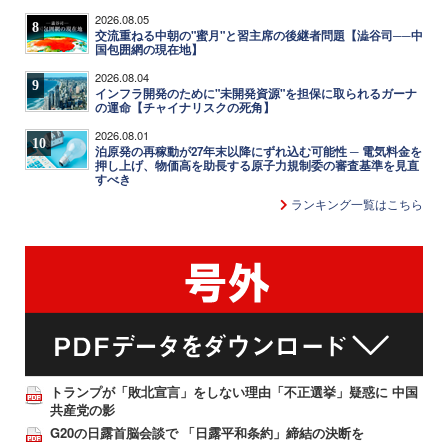
2026.08.05
8
交流重ねる中朝の"蜜月"と習主席の後継者問題【澁谷司──中
国包囲網の現在地】
2026.08.04
9
インフラ開発のために"未開発資源"を担保に取られるガーナ
の運命【チャイナリスクの死角】
2026.08.01
10
泊原発の再稼動が27年末以降にずれ込む可能性 ─ 電気料金を
押し上げ、物価高を助長する原子力規制委の審査基準を見直
すべき
ランキング一覧はこちら
トランプが「敗北宣言」をしない理由「不正選挙」疑惑に 中国
共産党の影
G20の日露首脳会談で 「日露平和条約」締結の決断を