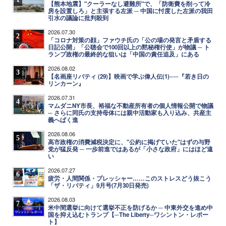
【熊本地震】"クーラーなし避難所"で、「防衛費を削って冷
房を設置しろ」と主張する左派 ─ 中国に忖度した左派の我田
引水の議論に批判殺到
2026.07.30
2
「コロナ対策の顔」ファウチ氏の「公の場の発言と矛盾する
日記公開」「公聴会で100回以上の黙秘権行使」が物議 ─ ト
ランプ政権の最終的な狙いは「中国の責任追及」にある
2026.08.02
3
【名画座リバティ (29)】映画で学ぶ偉人伝(1)──『若き日の
リンカーン』
2026.07.31
4
マムダニNY市長、裕福な不動産所有者の個人情報公開で物議
─ さらに同氏の支持母体には親中活動家も入り込み、共産主
義へばく進
2026.08.06
5
高市政権の消費減税決定に、"公約に掲げていた"はずの与野
党が猛反発 ─ 一歩前進ではあるが「小さな政府」にはほど遠
い
2026.07.27
6
疲労・人間関係・プレッシャー……このストレスどう抜こう
「ザ・リバティ」9月号(7月30日発売)
2026.08.03
7
米中間選挙に向けて選挙不正を防げるか ─ 中東外交を進め中
国を抑え込むトランプ【─The Liberty─ワシントン・レポー
ト】