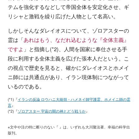
テムを強化するなどして帝国全体を安定化させ、ギ
リシャと激戦を繰り広げた人物として名高い。
しかしそんなダレイオスについて、ゾロアスターの
霊は「
あれはもう、なだれ込むような『全体主義』
ですよ
」と指摘し(*2)、人間を国家に奉仕させる手
段に利用する全体主義を広げた張本人だという。こ
の視点で歴史を見ると、確かにダレイオスとホメイ
ニ師には共通点があり、イラン現体制につながって
いるのである。
(*1)『
イランの反論 ロウハニ大統領・ハメネイ師守護霊、ホメイニ師の霊
言
』
(*2)『
ゾロアスター 宇宙の闇の神とどう戦うか
』
※文中や注の特に断りのない『 』は、いずれも大川隆法著、幸福の科学出
版刊。