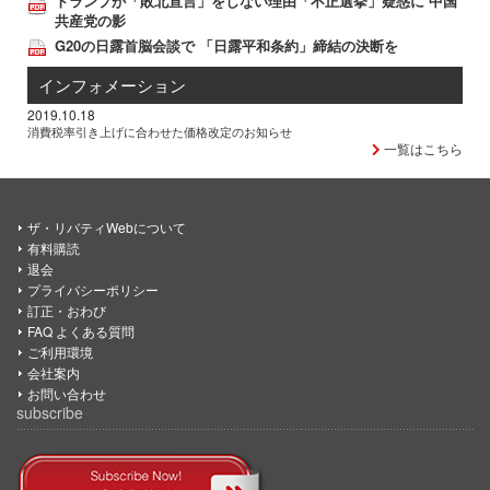
トランプが「敗北宣言」をしない理由「不正選挙」疑惑に 中国
共産党の影
G20の日露首脳会談で 「日露平和条約」締結の決断を
インフォメーション
2019.10.18
消費税率引き上げに合わせた価格改定のお知らせ
一覧はこちら
ザ・リバティWebについて
有料購読
退会
プライバシーポリシー
訂正・おわび
FAQ よくある質問
ご利用環境
会社案内
お問い合わせ
subscribe