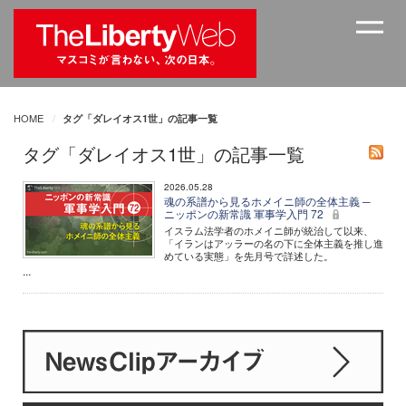
HOME
タグ「ダレイオス1世」の記事一覧
タグ「ダレイオス1世」の記事一覧
2026.05.28
魂の系譜から見るホメイニ師の全体主義 ─
ニッポンの新常識 軍事学入門 72
イスラム法学者のホメイニ師が統治して以来、
「イランはアッラーの名の下に全体主義を推し進
めている実態」を先月号で詳述した。
...