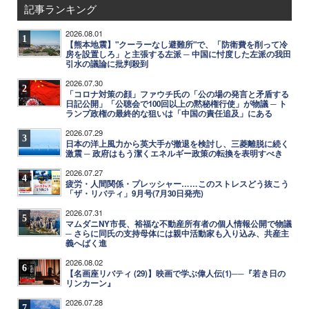
記事ランキング
2026.08.01
1
【熊本地震】"クーラーなし避難所"で、「防衛費を削って冷
房を設置しろ」と主張する左派 ─ 中国に忖度した左派の我田
引水の議論に批判殺到
2026.07.30
2
「コロナ対策の顔」ファウチ氏の「公の場の発言と矛盾する
日記公開」「公聴会で100回以上の黙秘権行使」が物議 ─ ト
ランプ政権の最終的な狙いは「中国の責任追及」にある
2026.07.29
3
日本の洋上風力から英大手が撤退を検討し、三菱離脱に続く
激震 ─ 政府はもう潔くエネルギー政策の転換を表明すべき
2026.07.27
4
疲労・人間関係・プレッシャー……このストレスどう抜こう
「ザ・リバティ」9月号(7月30日発売)
2026.07.31
5
マムダニNY市長、裕福な不動産所有者の個人情報公開で物議
─ さらに同氏の支持母体には親中活動家も入り込み、共産主
義へばく進
2026.08.02
6
【名画座リバティ (29)】映画で学ぶ偉人伝(1)──『若き日の
リンカーン』
2026.07.28
7