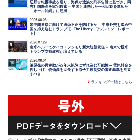
辺野古転覆事故を巡り、海保が遺族の刑事告訴に基づき、同
志社国際高を家宅捜索 ─ 中国と連携した平和活動を進めた
「オール沖縄」に逆風
2026.08.03
8
米中間選挙に向けて選挙不正を防げるか ─ 中東外交を進め中
国を抑え込むトランプ【─The Liberty─ワシントン・レポー
ト】
2026.07.29
9
南米ペルーでケイコ・フジモリ新大統領就任 ─ 南米で親米・
トランプ支持政権が増えている
2026.08.01
10
泊原発の再稼動が27年末以降にずれ込む可能性 ─ 電気料金を
押し上げ、物価高を助長する原子力規制委の審査基準を見直
すべき
ランキング一覧はこちら