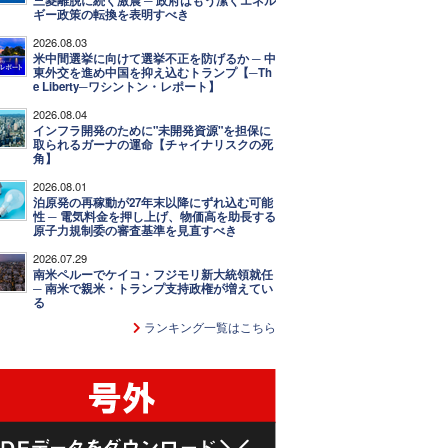
三菱離脱に続く激震 ─ 政府はもう潔くエネル
ギー政策の転換を表明すべき
2026.08.03
米中間選挙に向けて選挙不正を防げるか ─ 中
東外交を進め中国を抑え込むトランプ【─Th
e Liberty─ワシントン・レポート】
2026.08.04
インフラ開発のために"未開発資源"を担保に
取られるガーナの運命【チャイナリスクの死
角】
2026.08.01
泊原発の再稼動が27年末以降にずれ込む可能
性 ─ 電気料金を押し上げ、物価高を助長する
原子力規制委の審査基準を見直すべき
2026.07.29
南米ペルーでケイコ・フジモリ新大統領就任
─ 南米で親米・トランプ支持政権が増えてい
る
ランキング一覧はこちら