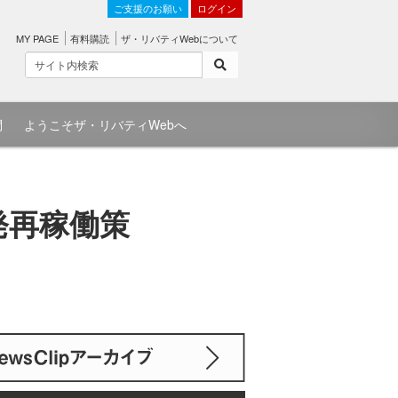
ご支援のお願い
ログイン
MY PAGE
有料購読
ザ・リバティWebについて
問
ようこそザ・リバティWebへ
発再稼働策