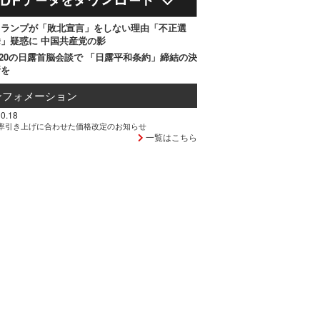
トランプが「敗北宣言」をしない理由「不正選
」疑惑に 中国共産党の影
20の日露首脳会談で 「日露平和条約」締結の決
断を
ンフォメーション
0.18
率引き上げに合わせた価格改定のお知らせ
一覧はこちら