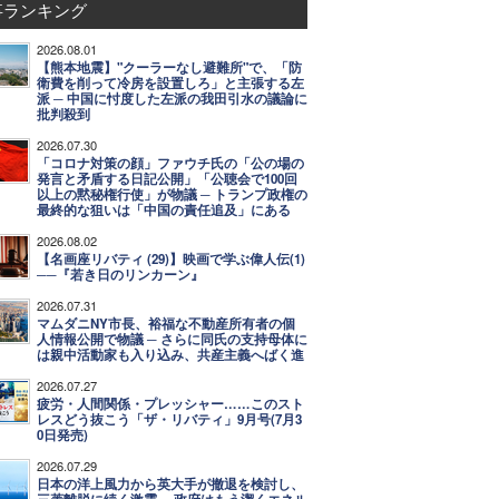
事ランキング
2026.08.01
【熊本地震】"クーラーなし避難所"で、「防
衛費を削って冷房を設置しろ」と主張する左
派 ─ 中国に忖度した左派の我田引水の議論に
批判殺到
2026.07.30
「コロナ対策の顔」ファウチ氏の「公の場の
発言と矛盾する日記公開」「公聴会で100回
以上の黙秘権行使」が物議 ─ トランプ政権の
最終的な狙いは「中国の責任追及」にある
2026.08.02
【名画座リバティ (29)】映画で学ぶ偉人伝(1)
──『若き日のリンカーン』
2026.07.31
マムダニNY市長、裕福な不動産所有者の個
人情報公開で物議 ─ さらに同氏の支持母体に
は親中活動家も入り込み、共産主義へばく進
2026.07.27
疲労・人間関係・プレッシャー……このスト
レスどう抜こう「ザ・リバティ」9月号(7月3
0日発売)
2026.07.29
日本の洋上風力から英大手が撤退を検討し、