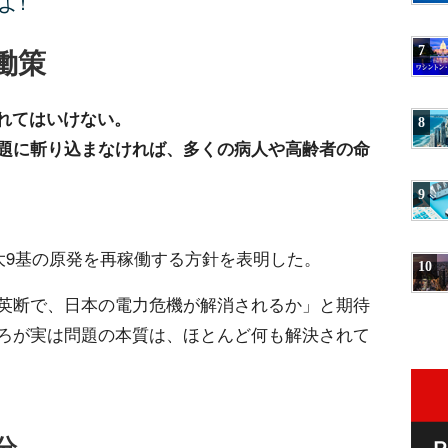
よ!
働策
7
されてはいけない。
8
題に斬り込まなければ、多くの病人や高齢者の命
9
大9基の原発を再稼働する方針を表明した。
10
英断で、日本の電力危機が解消されるか」と期待
ろが実は問題の本質は、ほとんど何も解決されて
分