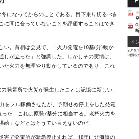
は冬になってからのことである。目下乗り切るべき
挙
こに間に合っていないことを評価することはでき
G
イ
い。首相は会見で、「火力発電を10基(分)動か
2019.1
消費税
通しが立った」と強調した。しかしその実情は、
いた火力を無理やり動かしているのであり、これ
火力発電所で火災が発生したことは記憶に新しい。
火力をフル稼働させたが、予期せぬ停止をした発電
迫った。これは原発7基分に相当する。老朽火力を
供給」などとはとうてい言えないのだ。
災害で発電所が緊急停止すれば、18年に北海道の