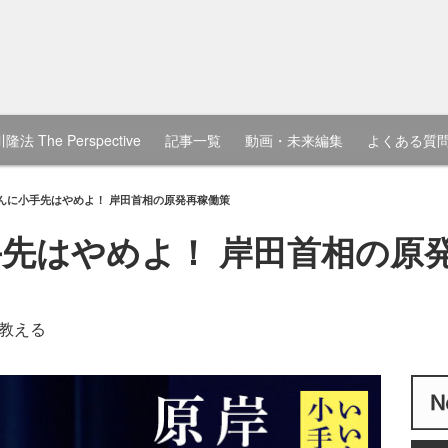
隆法 The Perspective
記事一覧
動画・未来編集
よくある質
んに小手先はやめよ！ 岸田首相の原発再稼働策
先はやめよ！ 岸田首相の原
教える