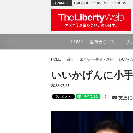
JAPANESE
ENGLISH
CHINESE
OTHERS
HOME
記事カテゴリー
大川
HOME
政治
エネルギー問題・原発
いいかげ
いいかげんに小手
2022.07.28
友達に