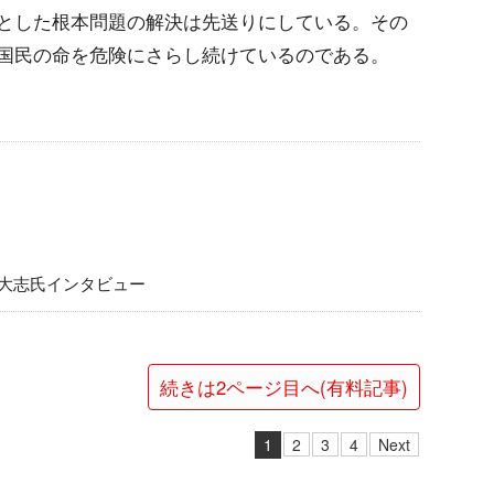
とした根本問題の解決は先送りにしている。その
国民の命を危険にさらし続けているのである。
 大志氏インタビュー
続きは2ページ目へ(有料記事)
1
2
3
4
Next