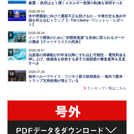
激震 ─ 政府はもう潔くエネルギー政策の転換を表明すべき
2026.08.03
7
米中間選挙に向けて選挙不正を防げるか ─ 中東外交を進め中
国を抑え込むトランプ【─The Liberty─ワシントン・レポー
ト】
2026.08.04
8
インフラ開発のために"未開発資源"を担保に取られるガーナ
の運命【チャイナリスクの死角】
2026.08.01
9
泊原発の再稼動が27年末以降にずれ込む可能性 ─ 電気料金を
押し上げ、物価高を助長する原子力規制委の審査基準を見直
すべき
2026.07.29
10
南米ペルーでケイコ・フジモリ新大統領就任 ─ 南米で親米・
トランプ支持政権が増えている
ランキング一覧はこちら