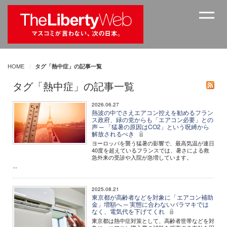
HOME
タグ「熱中症」の記事一覧
タグ「熱中症」の記事一覧
2026.06.27
熱波の中でさえエアコン控えを勧めるフラン
ス政府、緑の党からも「エアコン必要」との
声 ─ 「猛暑の原因はCO2」という呪縛から
解放されるべき
ヨーロッパを襲う猛暑の影響で、最高気温が連日
40度を超えているフランスでは、暑さによる救
急外来の受診や入院が急増しています。
...
2025.08.21
東京都が高齢者などを対象に「エアコン補助
金」増額へ ─ 実態に合わないバラマキでは
なく、電気代を下げてくれ
東京都は熱中症対策として、高齢者世帯などを対