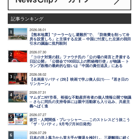
記事ランキング
2026.08.01
1
【熊本地震】"クーラーなし避難所"で、「防衛費を削って冷
房を設置しろ」と主張する左派 ─ 中国に忖度した左派の我田
引水の議論に批判殺到
2026.07.30
2
「コロナ対策の顔」ファウチ氏の「公の場の発言と矛盾する
日記公開」「公聴会で100回以上の黙秘権行使」が物議 ─ ト
ランプ政権の最終的な狙いは「中国の責任追及」にある
2026.08.02
3
【名画座リバティ (29)】映画で学ぶ偉人伝(1)──『若き日の
リンカーン』
2026.07.31
4
マムダニNY市長、裕福な不動産所有者の個人情報公開で物議
─ さらに同氏の支持母体には親中活動家も入り込み、共産主
義へばく進
2026.07.27
5
疲労・人間関係・プレッシャー……このストレスどう抜こう
「ザ・リバティ」9月号(7月30日発売)
2026.07.29
6
日本の洋上風力から英大手が撤退を検討し、三菱離脱に続く