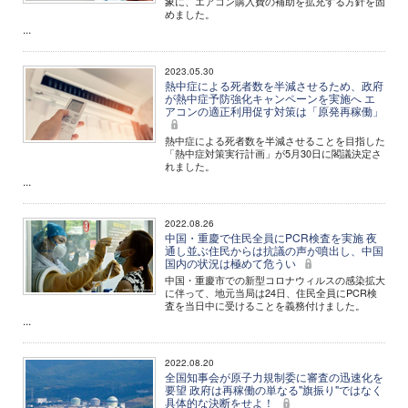
象に、エアコン購入費の補助を拡充する方針を固
めました。
...
2023.05.30
熱中症による死者数を半減させるため、政府
が熱中症予防強化キャンペーンを実施へ エ
アコンの適正利用促す対策は「原発再稼働」
熱中症による死者数を半減させることを目指した
「熱中症対策実行計画」が5月30日に閣議決定さ
れました。
...
2022.08.26
中国・重慶で住民全員にPCR検査を実施 夜
通し並ぶ住民からは抗議の声が噴出し、中国
国内の状況は極めて危うい
中国・重慶市での新型コロナウィルスの感染拡大
に伴って、地元当局は24日、住民全員にPCR検
査を当日中に受けることを義務付けました。
...
2022.08.20
全国知事会が原子力規制委に審査の迅速化を
要望 政府は再稼働の単なる"旗振り"ではなく
具体的な決断をせよ！