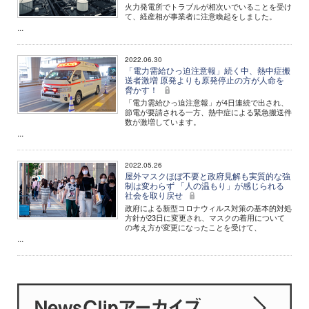
火力発電所でトラブルが相次いでいることを受け
て、経産相が事業者に注意喚起をしました。
...
2022.06.30
「電力需給ひっ迫注意報」続く中、熱中症搬
送者激増 原発よりも原発停止の方が人命を
脅かす！
「電力需給ひっ迫注意報」が4日連続で出され、
節電が要請される一方、熱中症による緊急搬送件
数が激増しています。
...
2022.05.26
屋外マスクほぼ不要と政府見解も実質的な強
制は変わらず 「人の温もり」が感じられる
社会を取り戻せ
政府による新型コロナウィルス対策の基本的対処
方針が23日に変更され、マスクの着用について
の考え方が変更になったことを受けて、
...