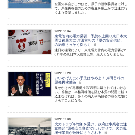
全国知事会がこのほど、原子力規制委員会に対し
て、原発再稼働のための審査を厳正かつ迅速に行
うよう要望しました。
...
2022.08.04
東電管内の電力需要、予想を上回り東日本大
震災後最大に 岸田首相の「夏の安定供給」
の約束さっそく揺らぐ
連日の猛暑により、東京電力管内の電力需要が2
011年の東日本大震災以降、最大となりました。
...
2022.07.28
いいかげんに小手先はやめよ！ 岸田首相の
原発再稼働策
見せかけの"再稼働指示"表明に騙されてはいけな
い。首相は、本格再稼働を阻む本質の問題に斬り
込まなければ、多くの病人や高齢者の命を危険に
さらすことになる。
...
2022.07.08
火力トラブル増加を受け、政府は事業者に注
意喚起 "原発安全審査"のしわ寄せで、火力現
場作業員が危険にさらされる