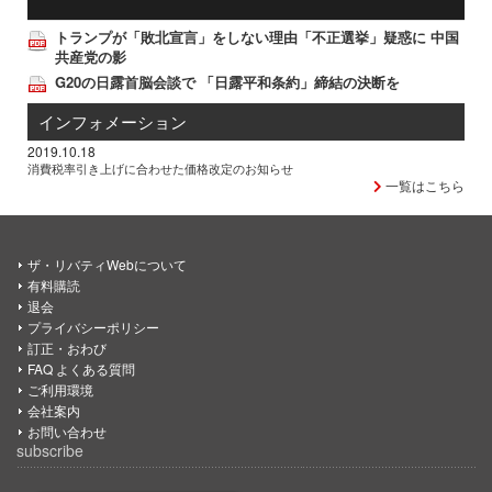
トランプが「敗北宣言」をしない理由「不正選挙」疑惑に 中国
共産党の影
G20の日露首脳会談で 「日露平和条約」締結の決断を
インフォメーション
2019.10.18
消費税率引き上げに合わせた価格改定のお知らせ
一覧はこちら
ザ・リバティWebについて
有料購読
退会
プライバシーポリシー
訂正・おわび
FAQ よくある質問
ご利用環境
会社案内
お問い合わせ
subscribe