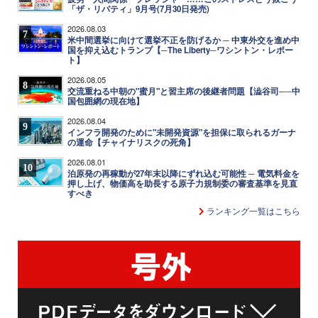
「ザ・リバティ」9月号(7月30日発売)
2026.08.03
7
米中間選挙に向けて選挙不正を防げるか ─ 中東外交を進め中
国を抑え込むトランプ【─The Liberty─ワシントン・レポー
ト】
2026.08.05
8
交流重ねる中朝の"蜜月"と習主席の後継者問題【澁谷司──中
国包囲網の現在地】
2026.08.04
9
インフラ開発のために"未開発資源"を担保に取られるガーナ
の運命【チャイナリスクの死角】
2026.08.01
10
泊原発の再稼動が27年末以降にずれ込む可能性 ─ 電気料金を
押し上げ、物価高を助長する原子力規制委の審査基準を見直
すべき
ランキング一覧はこちら