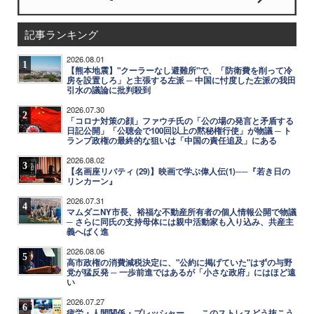
記事ランキング
2026.08.01
1
【熊本地震】"クーラーなし避難所"で、「防衛費を削って冷
房を設置しろ」と主張する左派 ─ 中国に忖度した左派の我田
引水の議論に批判殺到
2026.07.30
2
「コロナ対策の顔」ファウチ氏の「公の場の発言と矛盾する
日記公開」「公聴会で100回以上の黙秘権行使」が物議 ─ ト
ランプ政権の最終的な狙いは「中国の責任追及」にある
2026.08.02
3
【名画座リバティ (29)】映画で学ぶ偉人伝(1)──『若き日の
リンカーン』
2026.07.31
4
マムダニNY市長、裕福な不動産所有者の個人情報公開で物議
─ さらに同氏の支持母体には親中活動家も入り込み、共産主
義へばく進
2026.08.06
5
高市政権の消費減税決定に、"公約に掲げていた"はずの与野
党が猛反発 ─ 一歩前進ではあるが「小さな政府」にはほど遠
い
2026.07.27
6
疲労・人間関係・プレッシャー……このストレスどう抜こう