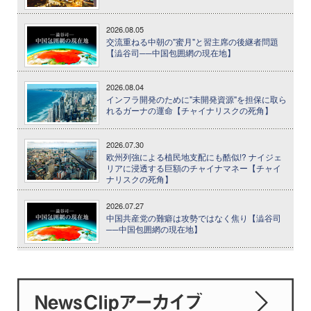
2026.08.05
交流重ねる中朝の"蜜月"と習主席の後継者問題
【澁谷司──中国包囲網の現在地】
2026.08.04
インフラ開発のために"未開発資源"を担保に取ら
れるガーナの運命【チャイナリスクの死角】
2026.07.30
欧州列強による植民地支配にも酷似!? ナイジェ
リアに浸透する巨額のチャイナマネー【チャイ
ナリスクの死角】
2026.07.27
中国共産党の難癖は攻勢ではなく焦り【澁谷司
──中国包囲網の現在地】