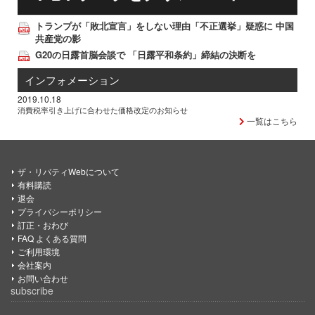
トランプが「敗北宣言」をしない理由「不正選挙」疑惑に 中国
共産党の影
G20の日露首脳会談で 「日露平和条約」締結の決断を
インフォメーション
2019.10.18
消費税率引き上げに合わせた価格改定のお知らせ
一覧はこちら
ザ・リバティWebについて
有料購読
退会
プライバシーポリシー
訂正・おわび
FAQ よくある質問
ご利用環境
会社案内
お問い合わせ
subscribe