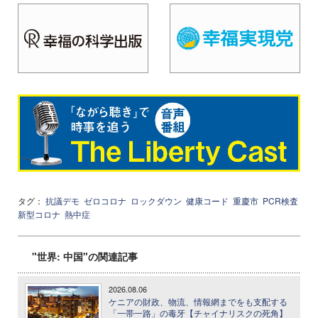
タグ：
抗議デモ
ゼロコロナ
ロックダウン
健康コード
重慶市
PCR検査
新型コロナ
熱中症
"世界: 中国"の関連記事
2026.08.06
ケニアの財政、物流、情報網までをも支配する
「一帯一路」の毒牙【チャイナリスクの死角】