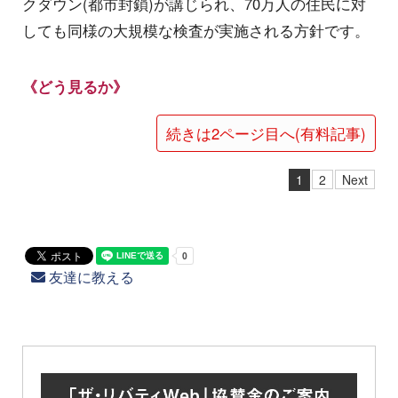
クダウン(都市封鎖)が講じられ、70万人の住民に対
しても同様の大規模な検査が実施される方針です。
《どう見るか》
続きは2ページ目へ(有料記事)
1
2
Next
友達に教える