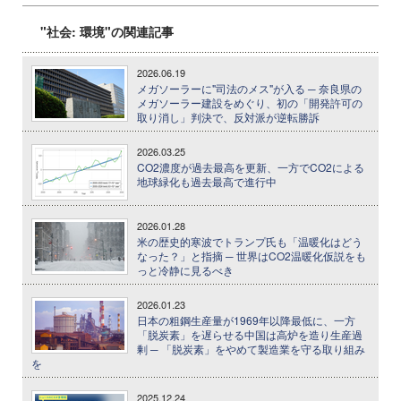
"社会: 環境"の関連記事
2026.06.19
メガソーラーに"司法のメス"が入る ─ 奈良県の
メガソーラー建設をめぐり、初の「開発許可の
取り消し」判決で、反対派が逆転勝訴
2026.03.25
CO2濃度が過去最高を更新、一方でCO2による
地球緑化も過去最高で進行中
2026.01.28
米の歴史的寒波でトランプ氏も「温暖化はどう
なった？」と指摘 ─ 世界はCO2温暖化仮説をも
っと冷静に見るべき
2026.01.23
日本の粗鋼生産量が1969年以降最低に、一方
「脱炭素」を遅らせる中国は高炉を造り生産過
剰 ─ 「脱炭素」をやめて製造業を守る取り組み
を
2025.12.24