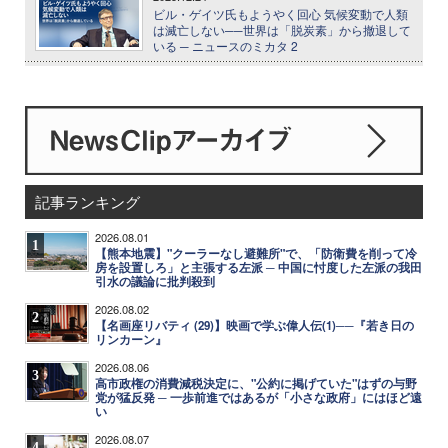
ビル・ゲイツ氏もようやく回心 気候変動で人類
は滅亡しない──世界は「脱炭素」から撤退して
いる ─ ニュースのミカタ 2
記事ランキング
2026.08.01
1
【熊本地震】"クーラーなし避難所"で、「防衛費を削って冷
房を設置しろ」と主張する左派 ─ 中国に忖度した左派の我田
引水の議論に批判殺到
2026.08.02
2
【名画座リバティ (29)】映画で学ぶ偉人伝(1)──『若き日の
リンカーン』
2026.08.06
3
高市政権の消費減税決定に、"公約に掲げていた"はずの与野
党が猛反発 ─ 一歩前進ではあるが「小さな政府」にはほど遠
い
2026.08.07
4