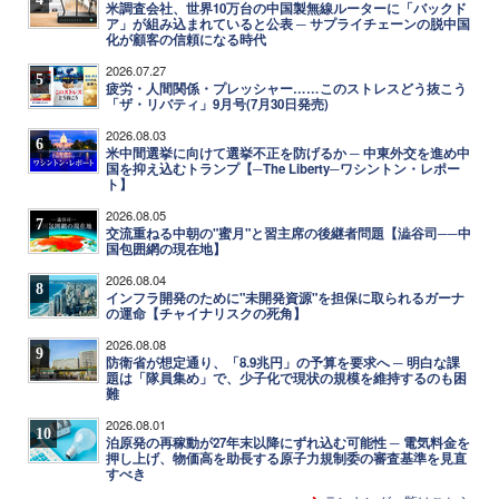
米調査会社、世界10万台の中国製無線ルーターに「バックド
ア」が組み込まれていると公表 ─ サプライチェーンの脱中国
化が顧客の信頼になる時代
2026.07.27
5
疲労・人間関係・プレッシャー……このストレスどう抜こう
「ザ・リバティ」9月号(7月30日発売)
2026.08.03
6
米中間選挙に向けて選挙不正を防げるか ─ 中東外交を進め中
国を抑え込むトランプ【─The Liberty─ワシントン・レポー
ト】
2026.08.05
7
交流重ねる中朝の"蜜月"と習主席の後継者問題【澁谷司──中
国包囲網の現在地】
2026.08.04
8
インフラ開発のために"未開発資源"を担保に取られるガーナ
の運命【チャイナリスクの死角】
2026.08.08
9
防衛省が想定通り、「8.9兆円」の予算を要求へ ─ 明白な課
題は「隊員集め」で、少子化で現状の規模を維持するのも困
難
2026.08.01
10
泊原発の再稼動が27年末以降にずれ込む可能性 ─ 電気料金を
押し上げ、物価高を助長する原子力規制委の審査基準を見直
すべき