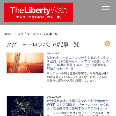
HOME
タグ「ヨーロッパ」の記事一覧
タグ「ヨーロッパ」の記事一覧
2026.06.27
熱波の中でさえエアコン控えを勧めるフラン
ス政府、緑の党からも「エアコン必要」との
声 ─ 「猛暑の原因はCO2」という呪縛から
解放されるべき
ヨーロッパを襲う猛暑の影響で、最高気温が連日
40度を超えているフランスでは、暑さによる救
急外来の受診や入院が急増しています。
...
2022.09.20
欧州電力会社の信用不安で215兆円の担保が
必要!? ロシア制裁で、リーマン・ショックの
ような金融危機に発展するリスクが浮上
ヨーロッパの電力会社を襲っているエネルギー危