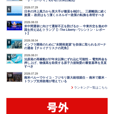
「ザ・リバティ」9月号(7月30日発売)
2026.07.29
6
日本の洋上風力から英大手が撤退を検討し、三菱離脱に続く
激震 ─ 政府はもう潔くエネルギー政策の転換を表明すべき
2026.08.03
7
米中間選挙に向けて選挙不正を防げるか ─ 中東外交を進め中
国を抑え込むトランプ【─The Liberty─ワシントン・レポー
ト】
2026.08.04
8
インフラ開発のために"未開発資源"を担保に取られるガーナ
の運命【チャイナリスクの死角】
2026.08.01
9
泊原発の再稼動が27年末以降にずれ込む可能性 ─ 電気料金を
押し上げ、物価高を助長する原子力規制委の審査基準を見直
すべき
2026.07.29
10
南米ペルーでケイコ・フジモリ新大統領就任 ─ 南米で親米・
トランプ支持政権が増えている
ランキング一覧はこちら