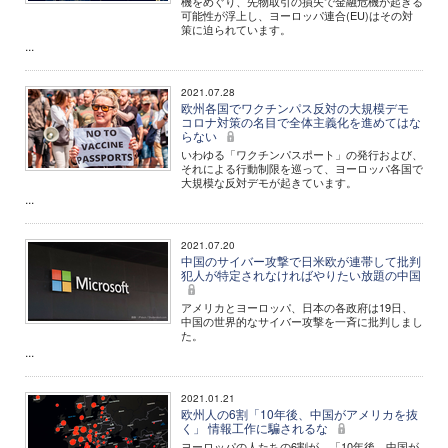
機をめぐり、先物取引の損失で金融危機が起きる
可能性が浮上し、ヨーロッパ連合(EU)はその対
策に迫られています。
...
2021.07.28
欧州各国でワクチンパス反対の大規模デモ
コロナ対策の名目で全体主義化を進めてはな
らない
いわゆる「ワクチンパスポート」の発行および、
それによる行動制限を巡って、ヨーロッパ各国で
大規模な反対デモが起きています。
...
2021.07.20
中国のサイバー攻撃で日米欧が連帯して批判
犯人が特定されなければやりたい放題の中国
アメリカとヨーロッパ、日本の各政府は19日、
中国の世界的なサイバー攻撃を一斉に批判しまし
た。
...
2021.01.21
欧州人の6割「10年後、中国がアメリカを抜
く」 情報工作に騙されるな
ヨーロッパの人たちの6割が、「10年後、中国が