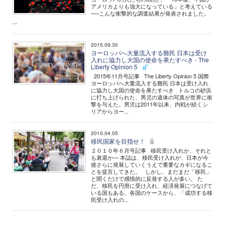
アメリカよりも強大になっている」と考えている
──こんな衝撃的な調査結果が発表されました。
...
2015.09.30
ヨーロッパへ大量流入する難民 日本は受け
入れに協力し大国の使命を果たすべき - The
Liberty Opinion 5
2015年11月号記事 The Liberty Opinion 5 国際
ヨーロッパへ大量流入する難民 日本は受け入れ
に協力し大国の使命を果たすべき トルコの砂浜
に打ち上げられた、男児の遺体の写真が世界に衝
撃を与えた。男児は2011年以来、内戦が続くシ
リアからヨー...
2010.04.05
移民国家を目指せ！
２０１０年６月号記事 移民受け入れか、それと
も衰退か― 本誌は、移民受け入れが、日本が今
後さらに発展していくうえで重要なカギになるこ
とを提言してきた。 しかし、まだまだ「移民」
と聞くだけで感情的に反発する人が多い。 た
だ、移民を円滑に受け入れ、経済発展につなげて
いる国もある。各国のケースから、「成功する移
民受け入れの...