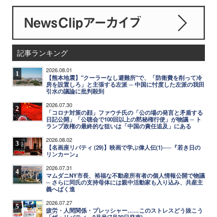
記事ランキング
2026.08.01
1
【熊本地震】"クーラーなし避難所"で、「防衛費を削って冷
房を設置しろ」と主張する左派 ─ 中国に忖度した左派の我田
引水の議論に批判殺到
2026.07.30
2
「コロナ対策の顔」ファウチ氏の「公の場の発言と矛盾する
日記公開」「公聴会で100回以上の黙秘権行使」が物議 ─ ト
ランプ政権の最終的な狙いは「中国の責任追及」にある
2026.08.02
3
【名画座リバティ (29)】映画で学ぶ偉人伝(1)──『若き日の
リンカーン』
2026.07.31
4
マムダニNY市長、裕福な不動産所有者の個人情報公開で物議
─ さらに同氏の支持母体には親中活動家も入り込み、共産主
義へばく進
2026.07.27
5
疲労・人間関係・プレッシャー……このストレスどう抜こう