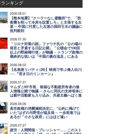
事ランキング
2026.08.01
【熊本地震】"クーラーなし避難所"で、「防
衛費を削って冷房を設置しろ」と主張する左
派 ─ 中国に忖度した左派の我田引水の議論に
批判殺到
2026.07.30
「コロナ対策の顔」ファウチ氏の「公の場の
発言と矛盾する日記公開」「公聴会で100回
以上の黙秘権行使」が物議 ─ トランプ政権の
最終的な狙いは「中国の責任追及」にある
2026.08.02
【名画座リバティ (29)】映画で学ぶ偉人伝(1)
──『若き日のリンカーン』
2026.07.31
マムダニNY市長、裕福な不動産所有者の個
人情報公開で物議 ─ さらに同氏の支持母体に
は親中活動家も入り込み、共産主義へばく進
2026.08.06
高市政権の消費減税決定に、"公約に掲げて
いた"はずの与野党が猛反発 ─ 一歩前進では
あるが「小さな政府」にはほど遠い
2026.07.27
疲労・人間関係・プレッシャー……このスト