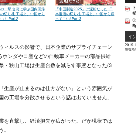
の一撃 台湾に学ぶ国内回帰
「中国製造2025」は泥船だった! 日
挙
の切り札 工場よ、中国から
本復活の切り札 工場よ、中国から戻
！ Part.2
ってこい! Part.3
G
イ
2019.1
ウィルスの影響で、日本企業のサプライチェーン
消費税
するホンダや日産などの自動車メーカーの部品供給
県・狭山工場は生産台数を減らす事態となった(3
『生産が止まるのは仕方がない』という雰囲気が
国の工場を分散させるという話は出ていません」
業を直撃し、経済損失が広がった。だが現状では
う。