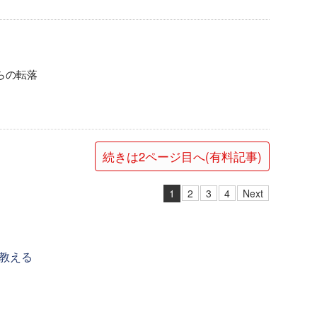
らの転落
続きは2ページ目へ(有料記事)
1
2
3
4
Next
教える