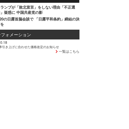
トランプが「敗北宣言」をしない理由「不正選
」疑惑に 中国共産党の影
20の日露首脳会談で 「日露平和条約」締結の決
断を
ンフォメーション
0.18
率引き上げに合わせた価格改定のお知らせ
一覧はこちら