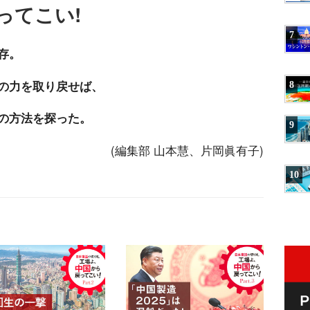
ってこい!
7
存。
の力を取り戻せば、
8
の方法を探った。
9
(編集部 山本慧、片岡眞有子)
10