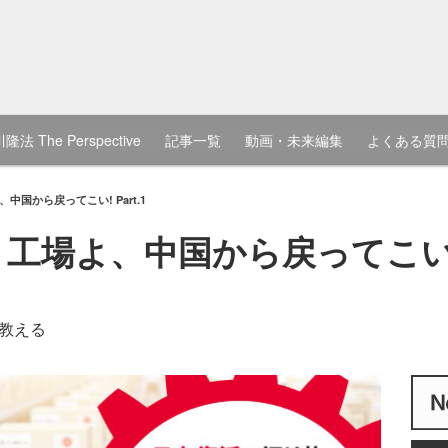
隆法 The Perspective
記事一覧
動画・未来編集
よくある質
中国から戻ってこい! Part.1
工場よ、中国から戻ってこい! P
教える