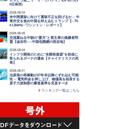
レスどう抜こう「ザ・リバティ」9月号(7月3
0日発売)
2026.08.03
米中間選挙に向けて選挙不正を防げるか ─ 中
東外交を進め中国を抑え込むトランプ【─Th
e Liberty─ワシントン・レポート】
2026.08.05
交流重ねる中朝の"蜜月"と習主席の後継者問
題【澁谷司──中国包囲網の現在地】
2026.08.04
インフラ開発のために"未開発資源"を担保に
取られるガーナの運命【チャイナリスクの死
角】
2026.08.01
泊原発の再稼動が27年末以降にずれ込む可能
性 ─ 電気料金を押し上げ、物価高を助長する
原子力規制委の審査基準を見直すべき
ランキング一覧はこちら